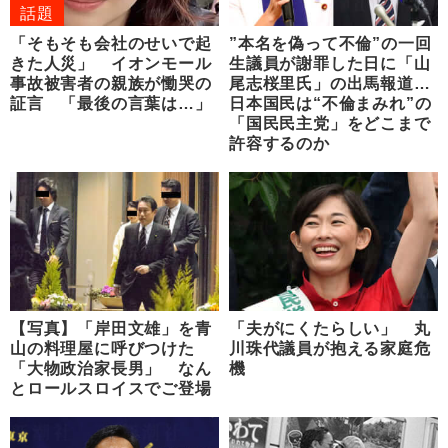
話題
「そもそも会社のせいで起
”本名を偽って不倫”の一回
きた人災」 イオンモール
生議員が謝罪した日に「山
事故被害者の親族が慟哭の
尾志桜里氏」の出馬報道…
証言 「最後の言葉は…」
日本国民は“不倫まみれ”の
「国民民主党」をどこまで
許容するのか
【写真】「岸田文雄」を青
「夫がにくたらしい」 丸
山の料理屋に呼びつけた
川珠代議員が抱える家庭危
「大物政治家長男」 なん
機
とロールスロイスでご登場