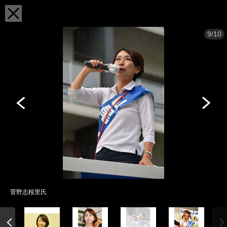
9/10
菅野志桜里氏