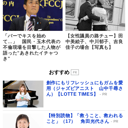
「バーでキスを始め
【女性議員の路チュー】田
て…」 国民・玉木代表の
中美絵子、中川郁子、吉良
不倫現場を目撃した人物が
佳子の場合【写真も】
語った“あきれたイチャつ
き”
おすすめ
創作にもリフレッシュにもガムを愛
用（ジャズピアニスト 山中千尋さ
ん）【LOTTE TIMES】
PR
【特別読物】「救うこと、救われる
こと」（17） 角田光代さん
PR