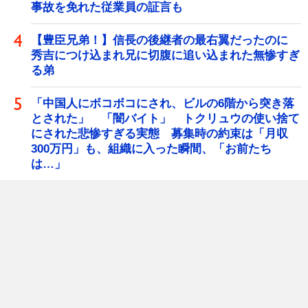
事故を免れた従業員の証言も
【豊臣兄弟！】信長の後継者の最右翼だったのに
秀吉につけ込まれ兄に切腹に追い込まれた無惨すぎ
る弟
「中国人にボコボコにされ、ビルの6階から突き落
とされた」 「闇バイト」 トクリュウの使い捨て
にされた悲惨すぎる実態 募集時の約束は「月収
300万円」も、組織に入った瞬間、「お前たち
は…」