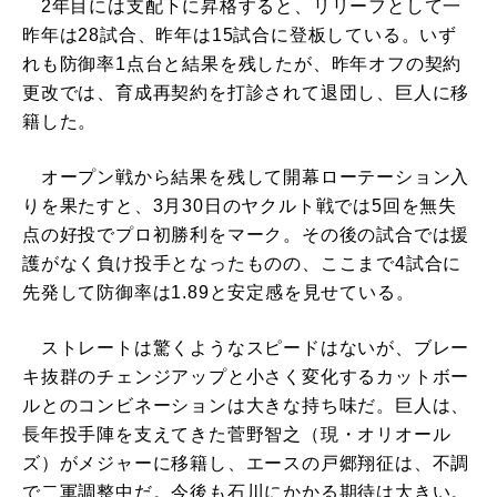
2年目には支配下に昇格すると、リリーフとして一
昨年は28試合、昨年は15試合に登板している。いず
れも防御率1点台と結果を残したが、昨年オフの契約
更改では、育成再契約を打診されて退団し、巨人に移
籍した。
オープン戦から結果を残して開幕ローテーション入
りを果たすと、3月30日のヤクルト戦では5回を無失
点の好投でプロ初勝利をマーク。その後の試合では援
護がなく負け投手となったものの、ここまで4試合に
先発して防御率は1.89と安定感を見せている。
ストレートは驚くようなスピードはないが、ブレー
キ抜群のチェンジアップと小さく変化するカットボー
ルとのコンビネーションは大きな持ち味だ。巨人は、
長年投手陣を支えてきた菅野智之（現・オリオール
ズ）がメジャーに移籍し、エースの戸郷翔征は、不調
で二軍調整中だ。今後も石川にかかる期待は大きい。