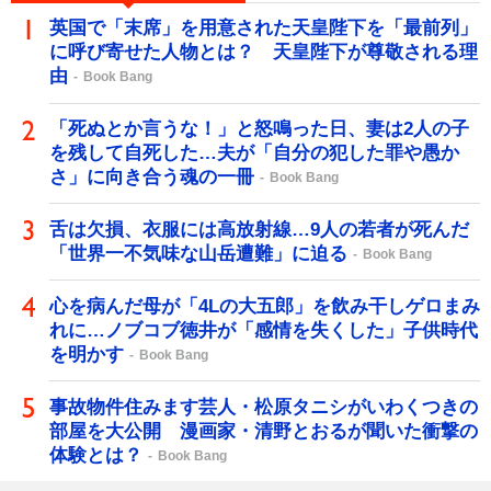
英国で「末席」を用意された天皇陛下を「最前列」
に呼び寄せた人物とは？ 天皇陛下が尊敬される理
由
Book Bang
「死ぬとか言うな！」と怒鳴った日、妻は2人の子
を残して自死した…夫が「自分の犯した罪や愚か
さ」に向き合う魂の一冊
Book Bang
舌は欠損、衣服には高放射線…9人の若者が死んだ
「世界一不気味な山岳遭難」に迫る
Book Bang
心を病んだ母が「4Lの大五郎」を飲み干しゲロまみ
れに…ノブコブ徳井が「感情を失くした」子供時代
を明かす
Book Bang
事故物件住みます芸人・松原タニシがいわくつきの
部屋を大公開 漫画家・清野とおるが聞いた衝撃の
体験とは？
Book Bang