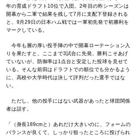
年の育成ドラフト10位で入団。2年目の昨シーズンは
開幕から二軍で結果を残して7月に支配下登録される
と、9月29日の日本ハム戦では一軍初先発で初勝利を
マークしている。
今年も層の厚い投手陣の中で開幕ローテーション入
りを果たすと、ここまで3試合に先発。勝利こそあげ
ていないが、防御率は1点台と安定した投球を見せて
いる。そんな前田はドラフトでの順位でも分かるよう
に、高校や大学時代は決して評判だった選手ではな
い。
ただし、他の投手にはない武器があったと球団関係
者は話す。
「（身長189cmと）あれだけ大きいのに、フォームの
バランスが良くて、しっかり狙ったところに投げられ