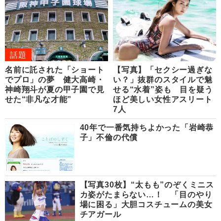
話題
名前に託された「ショート
【写真】「セクシー過ぎな
でプロ」の夢 健大高崎・
い？」抜群のスタイルで魅
神崎翔斗が夏の甲子園で見
せる“水着”姿も 目を疑う
せた“非凡な才能”
ほど美しい女性アスリート
7人
40年で一番気持ちよかった「岩崎恭
子」不倫の代償
【写真30枚】“太もも”のぞくミニス
カ姿がたまらない…！ 「目のやり
場に困る」大胆コスチュームの美女
チアガール