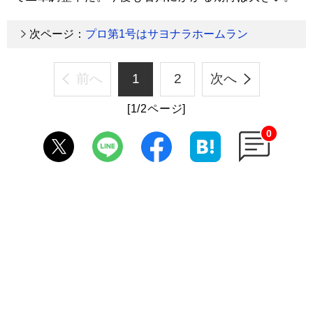
次ページ：
プロ第1号はサヨナラホームラン
前へ
1
2
次へ
[1/2ページ]
0