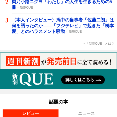
肉乃小路ニクヨ「わたし」の人生を生きるための5
冊
新潮QUE
〈本人インタビュー〉渦中の当事者「佐藤二朗」は
何を語ったのか――「フジテレビ」で起きた「橋本
愛」とのハラスメント騒動
新潮QUE
「新潮QUE」とは？
話題の本
レビュー
ニュース