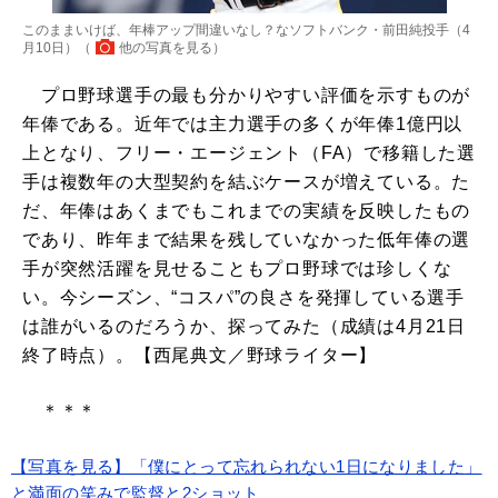
このままいけば、年棒アップ間違いなし？なソフトバンク・前田純投手（4
月10日）（
他の写真を見る
）
プロ野球選手の最も分かりやすい評価を示すものが
年俸である。近年では主力選手の多くが年俸1億円以
上となり、フリー・エージェント（FA）で移籍した選
手は複数年の大型契約を結ぶケースが増えている。た
だ、年俸はあくまでもこれまでの実績を反映したもの
であり、昨年まで結果を残していなかった低年俸の選
手が突然活躍を見せることもプロ野球では珍しくな
い。今シーズン、“コスパ”の良さを発揮している選手
は誰がいるのだろうか、探ってみた（成績は4月21日
終了時点）。【西尾典文／野球ライター】
＊＊＊
【写真を見る】「僕にとって忘れられない1日になりました」
と満面の笑みで監督と2ショット