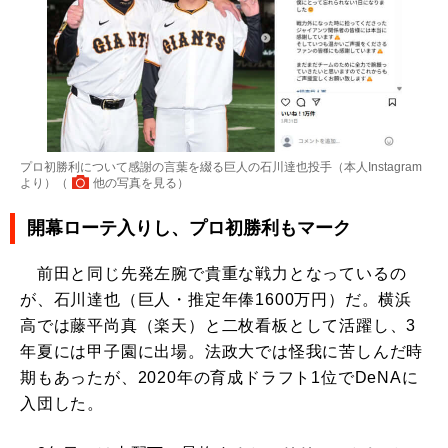
プロ初勝利について感謝の言葉を綴る巨人の石川達也投手（本人Instagram
より）（
他の写真を見る
）
開幕ローテ入りし、プロ初勝利もマーク
前田と同じ先発左腕で貴重な戦力となっているの
が、石川達也（巨人・推定年俸1600万円）だ。横浜
高では藤平尚真（楽天）と二枚看板として活躍し、3
年夏には甲子園に出場。法政大では怪我に苦しんだ時
期もあったが、2020年の育成ドラフト1位でDeNAに
入団した。