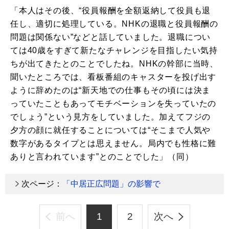
「本人はその後、“役員報酬を全額返納して役員も退
任し、適切に処理している。NHKの退職と役員報酬の
問題は関係ない”などと話していました。退職につい
ては40歳をすぎて新たなチャレンジを目指したい気持
ちが出てきたとのことでしたね。NHKの幹部に当時、
聞いたところでは、看板番組のキャスターを投げ出す
ように辞めたのは“新天地での仕事もその頃には決ま
っていたこともあってモチベーションを失っていたの
でしょう”という見方をしていました。加えてフジの
夕方の顔に就任することについては“そこまで人気や
数字があるタイプとは思えません。局内でも性格に難
ありと言われています”とのことでした」（同）
次ページ：
「中居正広問題」の影響で
前へ
1
2
次へ