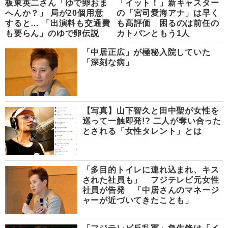
板東英二さん「ゆで卵おま
「イット！」新キャスター
へんか？」 局が20個用意
の「宮司愛海アナ」は早く
すると… 「出演料も交通費
も高評価 困るのは前任の
も要らん」のゆで卵伝説
カトパンともう1人
「中居正広」が極秘入院していた
「深刻な病」
【写真】山下智久と田中聖が女性を
巡って一触即発!? 二人が奪い合った
とされる「女性タレント」とは
「多目的トイレに連れ込まれ、キス
された社員も」 フジテレビ元女性
社員が告発 「中居さんのマネージ
ャーが近づいてきたことも」