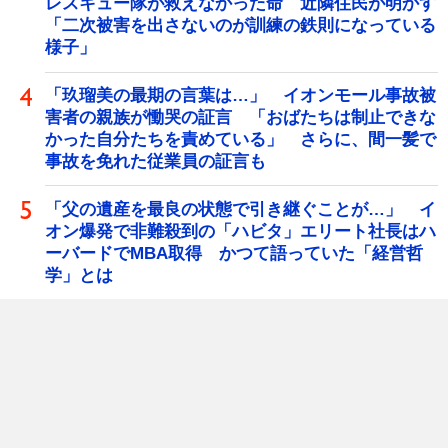
レスキュー隊が救えなかった命 近隣住民が明かす
「二次被害を出さないのが訓練の鉄則になっている
様子」
「玖瑠美の最期の言葉は…」 イオンモール事故被
害者の親族が慟哭の証言 「おばたちは制止できな
かった自分たちを責めている」 さらに、間一髪で
事故を免れた従業員の証言も
「父の遺産を最良の状態で引き継ぐことが…」 イ
オン爆発で非難殺到の「ハビタ」エリート社長はハ
ーバードでMBA取得 かつて語っていた「経営哲
学」とは