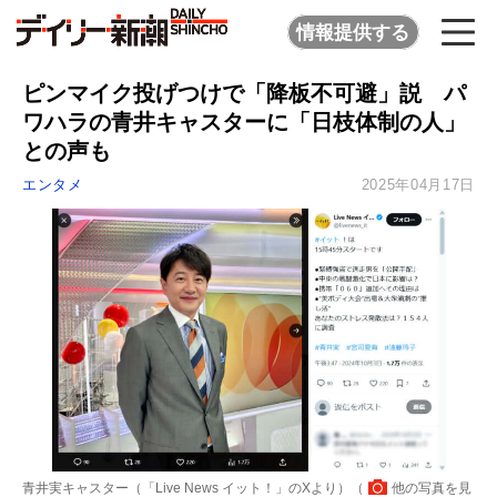
情報提供する
ピンマイク投げつけで「降板不可避」説 パ
ワハラの青井キャスターに「日枝体制の人」
との声も
エンタメ
2025年04月17日
青井実キャスター（「Live News イット！」のXより）（
他の写真を見