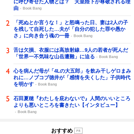
に呼び寄せた人物とは？ 天皇陛下が尊敬される理
由
Book Bang
「死ぬとか言うな！」と怒鳴った日、妻は2人の子
を残して自死した…夫が「自分の犯した罪や愚か
さ」に向き合う魂の一冊
Book Bang
舌は欠損、衣服には高放射線…9人の若者が死んだ
「世界一不気味な山岳遭難」に迫る
Book Bang
心を病んだ母が「4Lの大五郎」を飲み干しゲロまみ
れに…ノブコブ徳井が「感情を失くした」子供時代
を明かす
Book Bang
石田夏穂『わたしを庇わないで』人間のいいところ
よりも悪いところを書きたい【インタビュー】
Book Bang
おすすめ