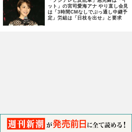
「フジテレビ反乱軍」急先鋒は「イ
ット」の宮司愛海アナ やり直し会見
は「3時間CMなしでぶっ通し中継予
定」労組は「日枝を出せ」と要求