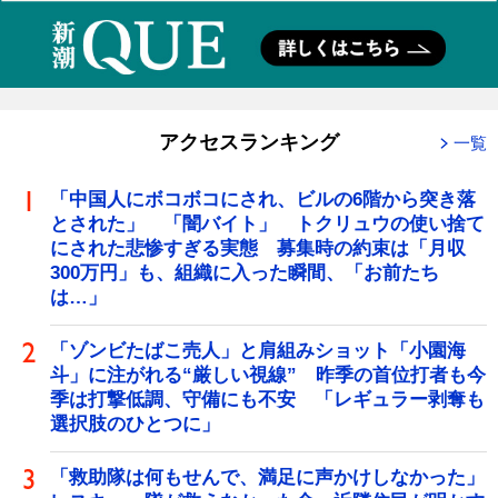
アクセスランキング
一覧
「中国人にボコボコにされ、ビルの6階から突き落
とされた」 「闇バイト」 トクリュウの使い捨て
にされた悲惨すぎる実態 募集時の約束は「月収
300万円」も、組織に入った瞬間、「お前たち
は…」
「ゾンビたばこ売人」と肩組みショット「小園海
斗」に注がれる“厳しい視線” 昨季の首位打者も今
季は打撃低調、守備にも不安 「レギュラー剥奪も
選択肢のひとつに」
「救助隊は何もせんで、満足に声かけしなかった」