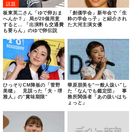
話題
板東英二さん「ゆで卵おま
「創価学会」新年会で「生
へんか？」 局が20個用意
粋の学会っ子」と紹介され
すると… 「出演料も交通費
た大河主演女優
も要らん」のゆで卵伝説
ひっそりCM降板の「菅野
華原朋美を“一般人扱い”し
美穂」 見誤った「夫・堺
た「なんでも鑑定団」 事
雅人」の“賞味期限”
務所関係者「あの扱いはち
ょっと」