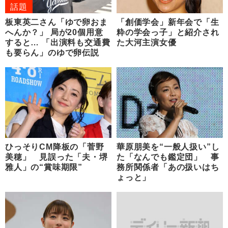
話題
板東英二さん「ゆで卵おま
「創価学会」新年会で「生
へんか？」 局が20個用意
粋の学会っ子」と紹介され
すると… 「出演料も交通費
た大河主演女優
も要らん」のゆで卵伝説
ひっそりCM降板の「菅野
華原朋美を“一般人扱い”し
美穂」 見誤った「夫・堺
た「なんでも鑑定団」 事
雅人」の“賞味期限”
務所関係者「あの扱いはち
ょっと」