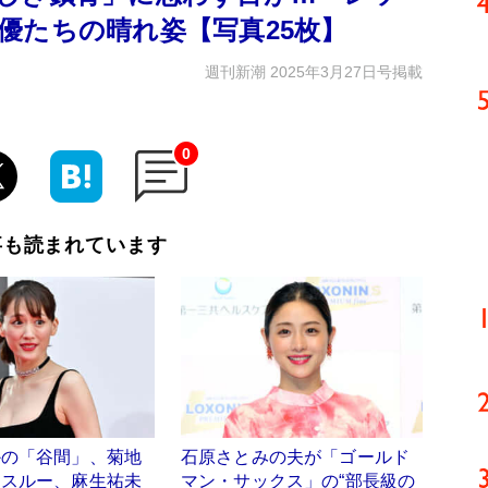
優たちの晴れ姿【写真25枚】
週刊新潮 2025年3月27日号掲載
0
事も読まれています
かの「谷間」、菊地
石原さとみの夫が「ゴールド
ースルー、麻生祐未
マン・サックス」の“部長級の