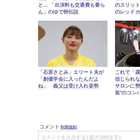
と… 「出演料も交通費も要ら
のスリッ
ん」のゆで卵伝説
のレッド
「石原さとみ」エリート夫が
これで「
「創価学会に入ったんだよ
信じられ
ね」 義父は受け入れ姿勢
サロンに勢
装“のコン