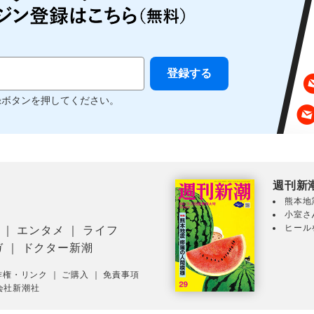
録ボタンを押してください。
週刊新
熊本地
小室さ
ヒール
｜
エンタメ
｜
ライフ
ガ
｜
ドクター新潮
作権・リンク
｜
ご購入
｜
免責事項
会社新潮社