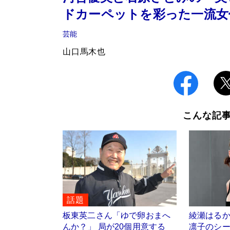
ドカーペットを彩った一流女
芸能
山口馬木也
こんな記
話題
板東英二さん「ゆで卵おまへ
綾瀬はる
んか？」 局が20個用意する
凛子のシ