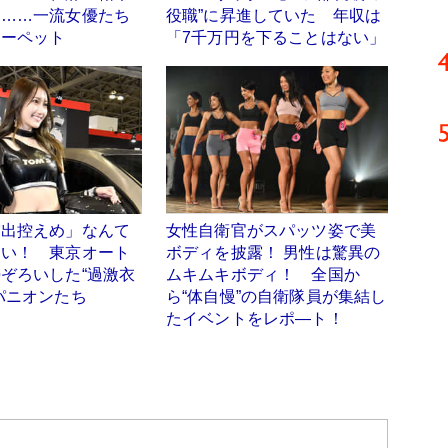
ト……一流女優たち
役職”に昇進していた 年収は
カーペット
「7千万円を下ることはない」
露出控えめ」なんて
女性自衛官がスパッツ姿で美
ない！ 東京オート
ボディを披露！ 男性は驚異の
ぞろいした“過激衣
ムキムキボディ！ 全国か
パニオンたち
ら“体自慢”の自衛隊員が集結し
たイベントをレポ―ト！