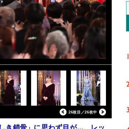
26枚目／26枚中
しき鎖骨」に思わず目が… レッ