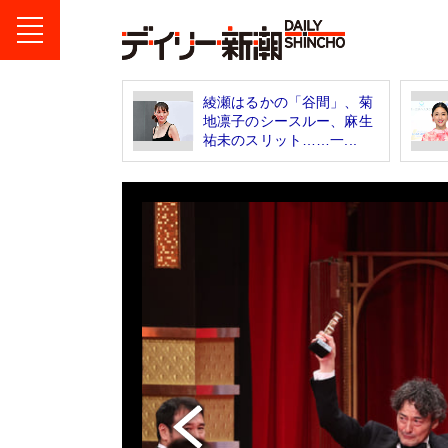
綾瀬はるかの「谷間」、菊
地凛子のシースルー、麻生
祐未のスリット……一...