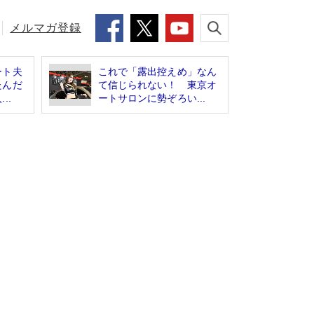
メルマガ登録
ート夫
これで「露出控えめ」なん
たんだ
て信じられない！ 東京オ
..
ートサロンに勢ぞろい...