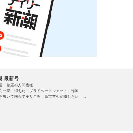
潮 最新号
震 修羅の人間模様
ん一家 消えた「プライベートジェット」帰国
を履いて国会で座りこみ 高市首相が隠したい「...