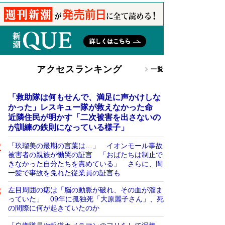
アクセスランキング
一覧
「救助隊は何もせんで、満足に声かけしな
かった」レスキュー隊が救えなかった命
近隣住民が明かす「二次被害を出さないの
が訓練の鉄則になっている様子」
「玖瑠美の最期の言葉は…」 イオンモール事故
被害者の親族が慟哭の証言 「おばたちは制止で
きなかった自分たちを責めている」 さらに、間
一髪で事故を免れた従業員の証言も
左目周囲の痣は「脳の動脈が破れ、その血が溜ま
っていた」 09年に孤独死「大原麗子さん」、死
の間際に何が起きていたのか