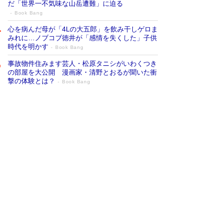
だ「世界一不気味な山岳遭難」に迫る
Book Bang
心を病んだ母が「4Lの大五郎」を飲み干しゲロま
みれに…ノブコブ徳井が「感情を失くした」子供
時代を明かす
Book Bang
事故物件住みます芸人・松原タニシがいわくつき
の部屋を大公開 漫画家・清野とおるが聞いた衝
撃の体験とは？
Book Bang
追悼・東野圭吾さん 週間ベストセラーラ
ンキングに『容疑者Xの献身』『白夜行』
など代表作が並ぶ［文庫ベストセラー］
Book Bang
73歳でも働くしかない 「老後レス時代」に交通
誘導員の独白が話題
Book Bang
「なんで？ そんな馬鹿な……」90歳になった作
家・阿刀田高さんが、ひとり暮らしの生活を明か
す
Book Bang
竹内由恵の前に現れた「テレビ観ないんだよね
ぇ」という男性…夫を選んでテレ朝退社したワケ