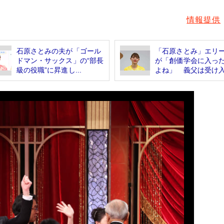
情報提供
石原さとみの夫が「ゴール
「石原さとみ」エリ
ドマン・サックス」の“部長
が「創価学会に入っ
級の役職”に昇進し...
よね」 義父は受け入.