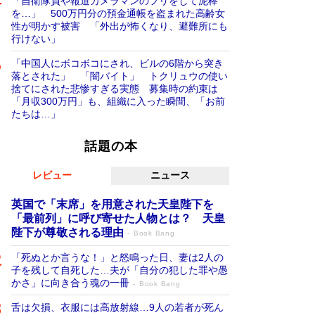
「自衛隊員や報道カメラマンのフリをして泥棒
を…」 500万円分の預金通帳を盗まれた高齢女
性が明かす被害 「外出が怖くなり、避難所にも
行けない」
「中国人にボコボコにされ、ビルの6階から突き
落とされた」 「闇バイト」 トクリュウの使い
捨てにされた悲惨すぎる実態 募集時の約束は
「月収300万円」も、組織に入った瞬間、「お前
たちは…」
話題の本
レビュー
ニュース
英国で「末席」を用意された天皇陛下を
「最前列」に呼び寄せた人物とは？ 天皇
陛下が尊敬される理由
Book Bang
「死ぬとか言うな！」と怒鳴った日、妻は2人の
子を残して自死した…夫が「自分の犯した罪や愚
かさ」に向き合う魂の一冊
Book Bang
舌は欠損、衣服には高放射線…9人の若者が死ん