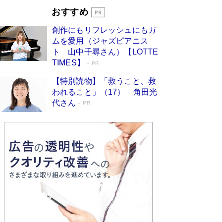
Book Bang
おすすめ
和田秀樹の70代、80代向け新書がベスト3を独
創作にもリフレッシュにもガ
占 上半期1位にも選出［新書ベストセラー］
ムを愛用（ジャズピアニス
Book Bang
ト 山中千尋さん）【LOTTE
TIMES】
PR
【特別読物】「救うこと、救
われること」（17） 角田光
代さん
PR