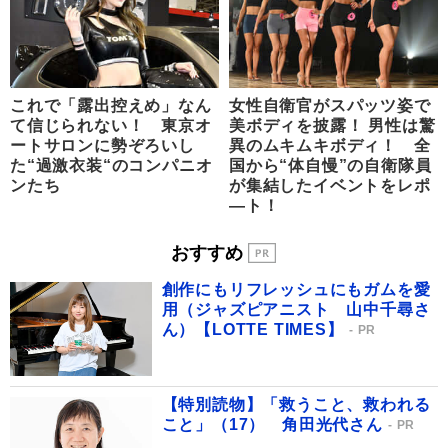
これで「露出控えめ」なん
女性自衛官がスパッツ姿で
て信じられない！ 東京オ
美ボディを披露！ 男性は驚
ートサロンに勢ぞろいし
異のムキムキボディ！ 全
た“過激衣装“のコンパニオ
国から“体自慢”の自衛隊員
ンたち
が集結したイベントをレポ
―ト！
おすすめ
創作にもリフレッシュにもガムを愛
用（ジャズピアニスト 山中千尋さ
ん）【LOTTE TIMES】
PR
【特別読物】「救うこと、救われる
こと」（17） 角田光代さん
PR