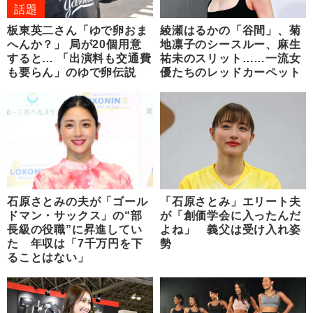
話題
板東英二さん「ゆで卵おま
綾瀬はるかの「谷間」、菊
へんか？」 局が20個用意
地凛子のシースルー、麻生
すると… 「出演料も交通費
祐未のスリット……一流女
も要らん」のゆで卵伝説
優たちのレッドカーペット
石原さとみの夫が「ゴール
「石原さとみ」エリート夫
ドマン・サックス」の“部
が「創価学会に入ったんだ
長級の役職”に昇進してい
よね」 義父は受け入れ姿
た 年収は「7千万円を下
勢
ることはない」