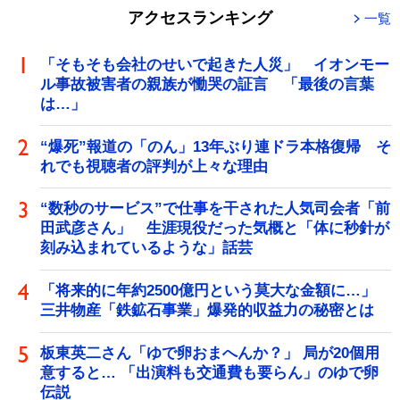
アクセスランキング
一覧
「そもそも会社のせいで起きた人災」 イオンモー
ル事故被害者の親族が慟哭の証言 「最後の言葉
は…」
“爆死”報道の「のん」13年ぶり連ドラ本格復帰 そ
れでも視聴者の評判が上々な理由
“数秒のサービス”で仕事を干された人気司会者「前
田武彦さん」 生涯現役だった気概と「体に秒針が
刻み込まれているような」話芸
「将来的に年約2500億円という莫大な金額に…」
三井物産「鉄鉱石事業」爆発的収益力の秘密とは
板東英二さん「ゆで卵おまへんか？」 局が20個用
意すると… 「出演料も交通費も要らん」のゆで卵
伝説