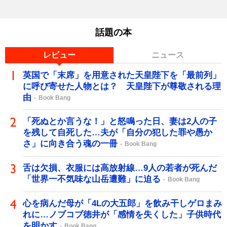
話題の本
レビュー
ニュース
英国で「末席」を用意された天皇陛下を「最前列」
に呼び寄せた人物とは？ 天皇陛下が尊敬される理
由
Book Bang
「死ぬとか言うな！」と怒鳴った日、妻は2人の子
を残して自死した…夫が「自分の犯した罪や愚か
さ」に向き合う魂の一冊
Book Bang
舌は欠損、衣服には高放射線…9人の若者が死んだ
「世界一不気味な山岳遭難」に迫る
Book Bang
心を病んだ母が「4Lの大五郎」を飲み干しゲロまみ
れに…ノブコブ徳井が「感情を失くした」子供時代
を明かす
Book Bang