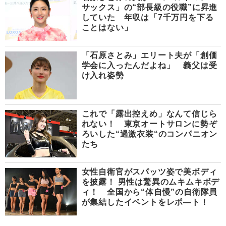
サックス」の“部長級の役職”に昇進
していた 年収は「7千万円を下る
ことはない」
「石原さとみ」エリート夫が「創価
学会に入ったんだよね」 義父は受
け入れ姿勢
これで「露出控えめ」なんて信じら
れない！ 東京オートサロンに勢ぞ
ろいした“過激衣装“のコンパニオン
たち
女性自衛官がスパッツ姿で美ボディ
を披露！ 男性は驚異のムキムキボデ
ィ！ 全国から“体自慢”の自衛隊員
が集結したイベントをレポ―ト！