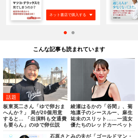
ネット書店で購入する
こんな記事も読まれています
話題
板東英二さん「ゆで卵おま
綾瀬はるかの「谷間」、菊
へんか？」 局が20個用意
地凛子のシースルー、麻生
すると… 「出演料も交通費
祐未のスリット……一流女
も要らん」のゆで卵伝説
優たちのレッドカーペット
石原さとみの夫が「ゴールドマン・