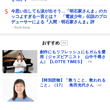
今思い出しても涙が出そう…「明石家さんま」のカ
ッコよすぎる一言とは？ 「電波少年」伝説のプロ
デューサーによる『人間・明石家さんま』評
Book Bang
おすすめ
創作にもリフレッシュにもガムを愛
用（ジャズピアニスト 山中千尋さ
ん）【LOTTE TIMES】
PR
【特別読物】「救うこと、救われる
こと」（17） 角田光代さん
PR