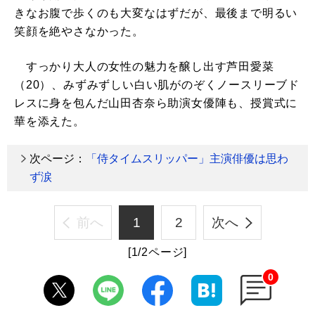
きなお腹で歩くのも大変なはずだが、最後まで明るい
笑顔を絶やさなかった。
すっかり大人の女性の魅力を醸し出す芦田愛菜
（20）、みずみずしい白い肌がのぞくノースリーブド
レスに身を包んだ山田杏奈ら助演女優陣も、授賞式に
華を添えた。
次ページ：
「侍タイムスリッパー」主演俳優は思わ
ず涙
前へ
1
2
次へ
[1/2ページ]
0