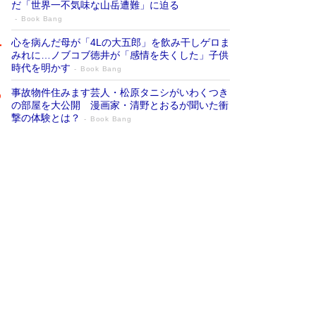
だ「世界一不気味な山岳遭難」に迫る
Book Bang
心を病んだ母が「4Lの大五郎」を飲み干しゲロま
みれに…ノブコブ徳井が「感情を失くした」子供
時代を明かす
Book Bang
事故物件住みます芸人・松原タニシがいわくつき
の部屋を大公開 漫画家・清野とおるが聞いた衝
撃の体験とは？
Book Bang
追悼・東野圭吾さん 週間ベストセラーラ
ンキングに『容疑者Xの献身』『白夜行』
など代表作が並ぶ［文庫ベストセラー］
Book Bang
73歳でも働くしかない 「老後レス時代」に交通
誘導員の独白が話題
Book Bang
竹内由恵の前に現れた「テレビ観ないんだよね
ぇ」という男性…夫を選んでテレ朝退社したワケ
Book Bang
「なんで？ そんな馬鹿な……」90歳になった作
家・阿刀田高さんが、ひとり暮らしの生活を明か