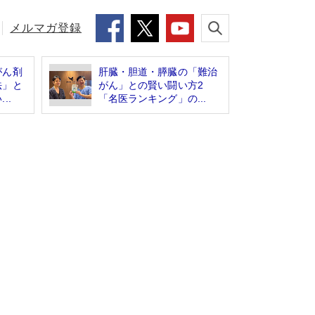
メルマガ登録
がん剤
肝臓・胆道・膵臓の「難治
法」と
がん」との賢い闘い方2
..
「名医ランキング」の...