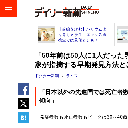
【前編を読む】バリウムよ
り胃カメラ？ エックス線
検査では見落としも！...
「50年前は50人に1人だっ
家が指摘する早期発見方法と
ドクター新潮
ライフ
「日本以外の先進国では死亡者
傾向」
発症者数も死亡者数もピークは30～40