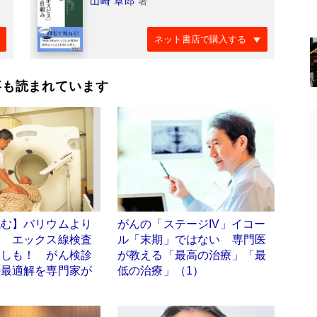
山崎 章郎
著
ネット書店で購入する
事も読まれています
読む】バリウムより
がんの「ステージIV」イコー
？ エックス線検査
ル「末期」ではない 専門医
としも！ がん検診
が教える「最高の治療」「最
の最適解を専門家が
低の治療」（1）