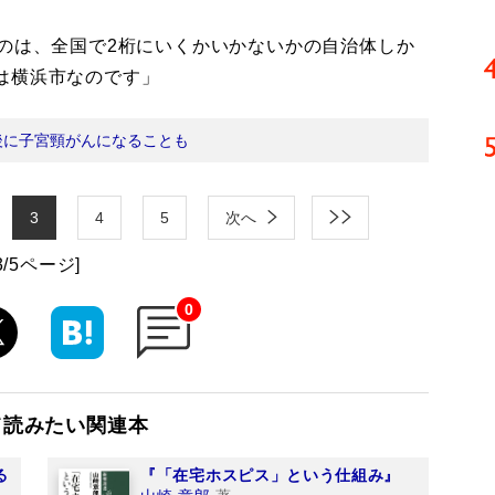
るのは、全国で2桁にいくかいかないかの自治体しか
は横浜市なのです」
後に子宮頸がんになることも
3
4
5
次へ
3/5ページ]
0
て読みたい関連本
る
『「在宅ホスピス」という仕組み』