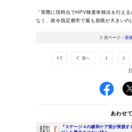
「実際に現時点でHPV検査単独法を行え
なく、政令指定都市で最も規模が大きいの
次ページ：
老
前へ
1
2
[
あわせ
『ステージ４の緩和ケア医が実践す