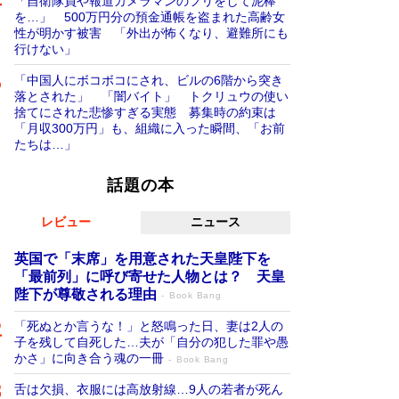
「自衛隊員や報道カメラマンのフリをして泥棒
を…」 500万円分の預金通帳を盗まれた高齢女
性が明かす被害 「外出が怖くなり、避難所にも
行けない」
「中国人にボコボコにされ、ビルの6階から突き
落とされた」 「闇バイト」 トクリュウの使い
捨てにされた悲惨すぎる実態 募集時の約束は
「月収300万円」も、組織に入った瞬間、「お前
たちは…」
話題の本
レビュー
ニュース
英国で「末席」を用意された天皇陛下を
「最前列」に呼び寄せた人物とは？ 天皇
陛下が尊敬される理由
Book Bang
「死ぬとか言うな！」と怒鳴った日、妻は2人の
子を残して自死した…夫が「自分の犯した罪や愚
かさ」に向き合う魂の一冊
Book Bang
舌は欠損、衣服には高放射線…9人の若者が死ん