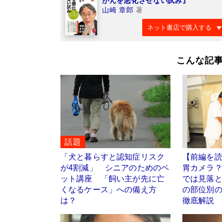
がんを悪化させない試み』
山崎 章郎
著
ネット書店で購入する
こんな記
話題
「犬と暮らすと認知症リスク
【前編を
が4割減」 シニアのためのペ
胃カメラ
ット講座 「飼い主が先に亡
では見落
くなるケース」への備え方
の部位別
は？
徹底解説