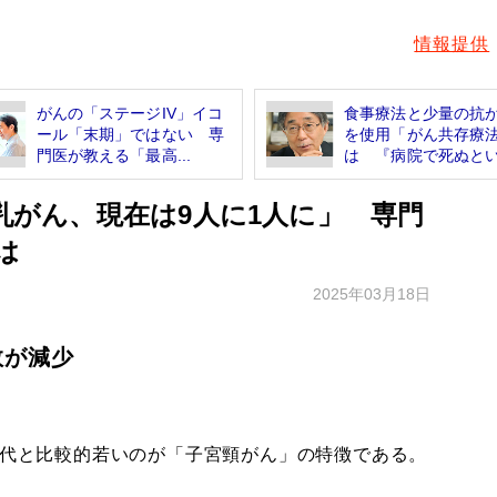
情報提供
がんの「ステージIV」イコ
食事療法と少量の抗
ール「末期」ではない 専
を使用「がん共存療
門医が教える「最高...
は 『病院で死ぬとい.
た乳がん、現在は9人に1人に」 専門
は
2025年03月18日
数が減少
歳代と比較的若いのが「子宮頸がん」の特徴である。