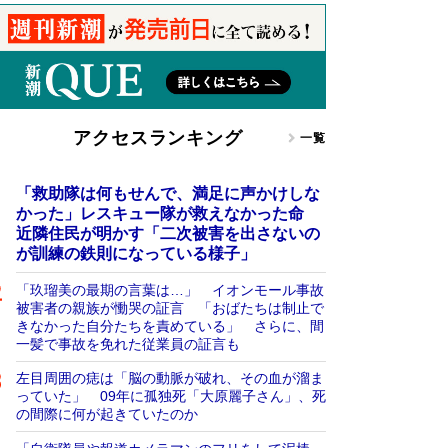
アクセスランキング
一覧
「救助隊は何もせんで、満足に声かけしな
かった」レスキュー隊が救えなかった命
近隣住民が明かす「二次被害を出さないの
が訓練の鉄則になっている様子」
「玖瑠美の最期の言葉は…」 イオンモール事故
被害者の親族が慟哭の証言 「おばたちは制止で
きなかった自分たちを責めている」 さらに、間
一髪で事故を免れた従業員の証言も
左目周囲の痣は「脳の動脈が破れ、その血が溜ま
っていた」 09年に孤独死「大原麗子さん」、死
の間際に何が起きていたのか