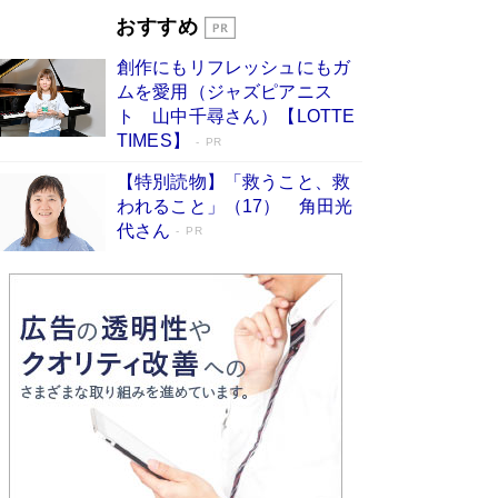
す
Book Bang
おすすめ
和田秀樹の70代、80代向け新書がベスト3を独
創作にもリフレッシュにもガ
占 上半期1位にも選出［新書ベストセラー］
ムを愛用（ジャズピアニス
Book Bang
ト 山中千尋さん）【LOTTE
TIMES】
PR
【特別読物】「救うこと、救
われること」（17） 角田光
代さん
PR