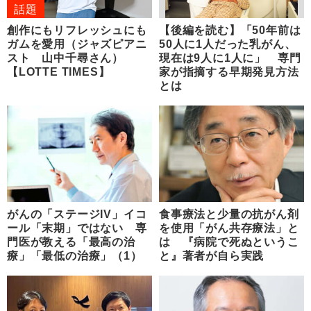
話題
創作にもリフレッシュにも
【後編を読む】「50年前は
ガムを愛用（ジャズピアニ
50人に1人だった乳がん、
スト 山中千尋さん）
現在は9人に1人に」 専門
【LOTTE TIMES】
家が指摘する早期発見方法
とは
がんの「ステージIV」イコ
食事療法と少量の抗がん剤
ール「末期」ではない 専
を使用「がん共存療法」と
門医が教える「最高の治
は 『病院で死ぬというこ
療」「最低の治療」（1）
と』著者が自ら実践