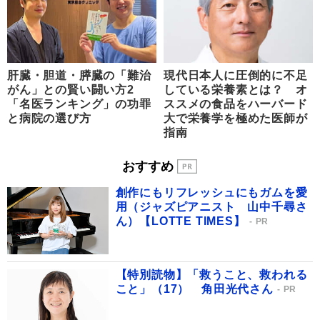
肝臓・胆道・膵臓の「難治
現代日本人に圧倒的に不足
がん」との賢い闘い方2
している栄養素とは？ オ
「名医ランキング」の功罪
ススメの食品をハーバード
と病院の選び方
大で栄養学を極めた医師が
指南
おすすめ
創作にもリフレッシュにもガムを愛
用（ジャズピアニスト 山中千尋さ
ん）【LOTTE TIMES】
PR
【特別読物】「救うこと、救われる
こと」（17） 角田光代さん
PR