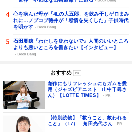
「世界一不気味な山岳遭難」に迫る
Book Bang
心を病んだ母が「4Lの大五郎」を飲み干しゲロまみ
れに…ノブコブ徳井が「感情を失くした」子供時代
を明かす
Book Bang
石田夏穂『わたしを庇わないで』人間のいいところ
よりも悪いところを書きたい【インタビュー】
Book Bang
おすすめ
創作にもリフレッシュにもガムを愛
用（ジャズピアニスト 山中千尋さ
ん）【LOTTE TIMES】
PR
【特別読物】「救うこと、救われる
こと」（17） 角田光代さん
PR