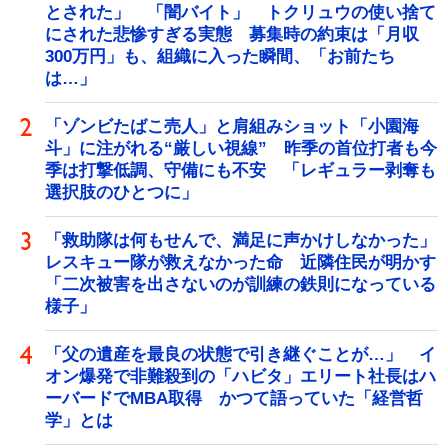
とされた」 「闇バイト」 トクリュウの使い捨て
にされた悲惨すぎる実態 募集時の約束は「月収
300万円」も、組織に入った瞬間、「お前たち
は…」
「ゾンビたばこ売人」と肩組みショット「小園海
斗」に注がれる“厳しい視線” 昨季の首位打者も今
季は打撃低調、守備にも不安 「レギュラー剥奪も
選択肢のひとつに」
「救助隊は何もせんで、満足に声かけしなかった」
レスキュー隊が救えなかった命 近隣住民が明かす
「二次被害を出さないのが訓練の鉄則になっている
様子」
「父の遺産を最良の状態で引き継ぐことが…」 イ
オン爆発で非難殺到の「ハビタ」エリート社長はハ
ーバードでMBA取得 かつて語っていた「経営哲
学」とは