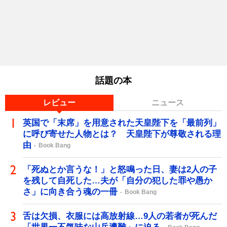
話題の本
レビュー
ニュース
英国で「末席」を用意された天皇陛下を「最前列」
に呼び寄せた人物とは？ 天皇陛下が尊敬される理
由
Book Bang
「死ぬとか言うな！」と怒鳴った日、妻は2人の子
を残して自死した…夫が「自分の犯した罪や愚か
さ」に向き合う魂の一冊
Book Bang
舌は欠損、衣服には高放射線…9人の若者が死んだ