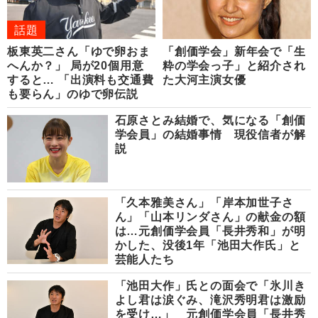
話題
板東英二さん「ゆで卵おま
「創価学会」新年会で「生
へんか？」 局が20個用意
粋の学会っ子」と紹介され
すると… 「出演料も交通費
た大河主演女優
も要らん」のゆで卵伝説
石原さとみ結婚で、気になる「創価
学会員」の結婚事情 現役信者が解
説
「久本雅美さん」「岸本加世子さ
ん」「山本リンダさん」の献金の額
は…元創価学会員「長井秀和」が明
かした、没後1年「池田大作氏」と
芸能人たち
「池田大作」氏との面会で「氷川き
よし君は涙ぐみ、滝沢秀明君は激励
を受け…」 元創価学会員「長井秀