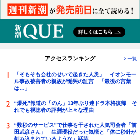
アクセスランキング
一覧
「そもそも会社のせいで起きた人災」 イオンモー
ル事故被害者の親族が慟哭の証言 「最後の言葉
は…」
“爆死”報道の「のん」13年ぶり連ドラ本格復帰 そ
れでも視聴者の評判が上々な理由
“数秒のサービス”で仕事を干された人気司会者「前
田武彦さん」 生涯現役だった気概と「体に秒針が
刻み込まれているような」話芸