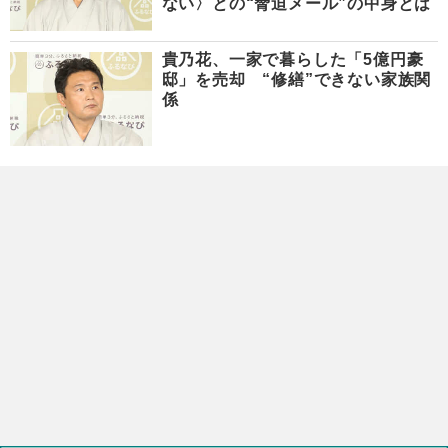
ない〉との“脅迫メール”の中身とは
貴乃花、一家で暮らした「5億円豪
邸」を売却 “修繕”できない家族関
係