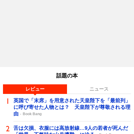
話題の本
レビュー
ニュース
英国で「末席」を用意された天皇陛下を「最前列」
に呼び寄せた人物とは？ 天皇陛下が尊敬される理
由
Book Bang
舌は欠損、衣服には高放射線…9人の若者が死んだ