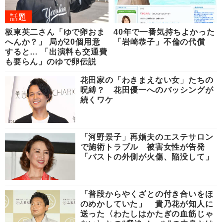
話題
板東英二さん「ゆで卵おま
40年で一番気持ちよかった
へんか？」 局が20個用意
「岩崎恭子」不倫の代償
すると… 「出演料も交通費
も要らん」のゆで卵伝説
花田家の「わきまえない女」たちの
呪縛？ 花田優一へのバッシングが
続くワケ
「河野景子」再婚夫のエステサロン
で施術トラブル 被害女性が告発
「バストの外側が火傷、陥没して」
「普段からやくざとの付き合いをほ
のめかしていた」 貴乃花が知人に
送った〈わたしはかたぎの血筋じゃ