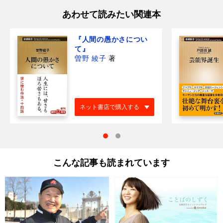
あわせて読みたい関連本
『人間の愚かさについ
て』
曽野 綾子
著
ネット書店で購入する
こんな記事も読まれています