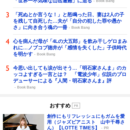
「世界一不気味な山岳遭難」に迫る
Book Bang
「死ぬとか言うな！」と怒鳴った日、妻は2人の子
を残して自死した…夫が「自分の犯した罪や愚か
さ」に向き合う魂の一冊
Book Bang
心を病んだ母が「4Lの大五郎」を飲み干しゲロまみ
れに…ノブコブ徳井が「感情を失くした」子供時代
を明かす
Book Bang
今思い出しても涙が出そう…「明石家さんま」のカ
ッコよすぎる一言とは？ 「電波少年」伝説のプロ
デューサーによる『人間・明石家さんま』評
Book Bang
おすすめ
創作にもリフレッシュにもガムを愛
用（ジャズピアニスト 山中千尋さ
ん）【LOTTE TIMES】
PR