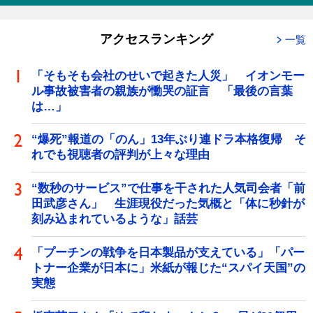
アクセスランキング
一覧
「そもそも会社のせいで起きた人災」 イオンモー
ル事故被害者の親族が慟哭の証言 「最後の言葉
は…」
“爆死”報道の「のん」13年ぶり連ドラ本格復帰 そ
れでも視聴者の評判が上々な理由
“数秒のサービス”で仕事を干された人気司会者「前
田武彦さん」 生涯現役だった気概と「体に秒針が
刻み込まれているような」話芸
「プーチンの戦争を日本製品が支えている」「パー
トナー企業が日本に」米紙が報じた“スパイ天国”の
実態