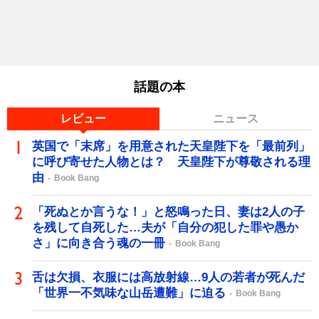
話題の本
レビュー
ニュース
英国で「末席」を用意された天皇陛下を「最前列」
に呼び寄せた人物とは？ 天皇陛下が尊敬される理
由
Book Bang
「死ぬとか言うな！」と怒鳴った日、妻は2人の子
を残して自死した…夫が「自分の犯した罪や愚か
さ」に向き合う魂の一冊
Book Bang
舌は欠損、衣服には高放射線…9人の若者が死んだ
「世界一不気味な山岳遭難」に迫る
Book Bang