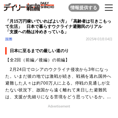
情報提供する
「月15万円稼いでいればよい方」「高齢者は引きこもっ
て生活」 日本で暮らすウクライナ避難民のリアル
「支援への熱は冷めきっている」
国際
2025年03月04日
日本に至るまでの厳しい道のり
【全2回（前編／後編）の前編】
2月24日でロシアのウクライナ侵攻から3年になっ
た。いまだ彼の地では激戦が続き、戦禍を逃れ国外へ
避難した人々は約700万人に上る。停戦の見通しが立
たない状況下、故国から遠く離れて来日した避難民
は、支援が先細りになる苦境をどう思っているか。...
Advertisement