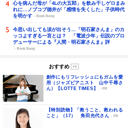
心を病んだ母が「4Lの大五郎」を飲み干しゲロまみ
れに…ノブコブ徳井が「感情を失くした」子供時代
を明かす
Book Bang
今思い出しても涙が出そう…「明石家さんま」のカ
ッコよすぎる一言とは？ 「電波少年」伝説のプロ
デューサーによる『人間・明石家さんま』評
Book Bang
おすすめ
創作にもリフレッシュにもガムを愛
用（ジャズピアニスト 山中千尋さ
ん）【LOTTE TIMES】
PR
【特別読物】「救うこと、救われる
こと」（17） 角田光代さん
PR