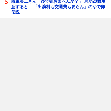
板東英二さん「ゆで卵おまへんか？」 局が20個用
意すると… 「出演料も交通費も要らん」のゆで卵
伝説