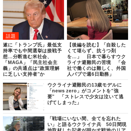
話題
遂に「トランプ氏」最低支
【後編を読む】「自殺した
持率でも中間選挙は接戦予
くて堪らず、抗うつ剤
想…分断進む米社会、
を…」 日本で暮らすウク
「MAGA」「民主社会主
ライナ避難民の苦境 「会
義」の共通点は“政策理解
社で働くのは難しく、外国
に乏しい支持者”か
人パブで週6日勤務」
ウクライナ避難民の13歳モデルに
「news zero」がコメントを“強
要” 「ストレスで少女は泣いて逃
げてしまった」
「戦場にいない間、全てを忘れた
い」と語るウクライナ兵 50日間現
地取材した記者が明かす戦地のリア