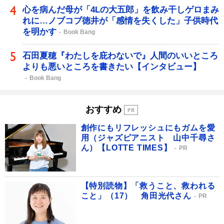
心を病んだ母が「4Lの大五郎」を飲み干しゲロまみ
れに…ノブコブ徳井が「感情を失くした」子供時代
を明かす
Book Bang
石田夏穂『わたしを庇わないで』人間のいいところ
よりも悪いところを書きたい【インタビュー】
Book Bang
おすすめ
創作にもリフレッシュにもガムを愛
用（ジャズピアニスト 山中千尋さ
ん）【LOTTE TIMES】
PR
【特別読物】「救うこと、救われる
こと」（17） 角田光代さん
PR