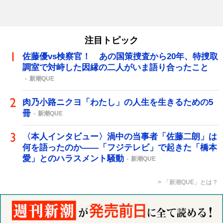
注目トピック
佐藤優vs検察官！ あの国策捜査から20年、特捜取
調室で対峙した因縁の二人がいま語り合ったこと
新潮QUE
肉乃小路ニクヨ「わたし」の人生を生きるための5
冊
新潮QUE
〈本人インタビュー〉渦中の当事者「佐藤二朗」は
何を語ったのか――「フジテレビ」で起きた「橋本
愛」とのハラスメント騒動
新潮QUE
「新潮QUE」とは？