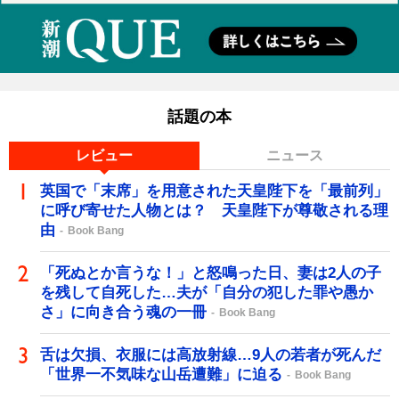
話題の本
レビュー
ニュース
英国で「末席」を用意された天皇陛下を「最前列」
に呼び寄せた人物とは？ 天皇陛下が尊敬される理
由
Book Bang
「死ぬとか言うな！」と怒鳴った日、妻は2人の子
を残して自死した…夫が「自分の犯した罪や愚か
さ」に向き合う魂の一冊
Book Bang
舌は欠損、衣服には高放射線…9人の若者が死んだ
「世界一不気味な山岳遭難」に迫る
Book Bang