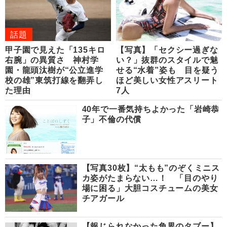
話題
甲子園で見えた「135キロ
【写真】「セクシー過ぎな
右腕」の異質さ 神村学
い？」抜群のスタイルで魅
園・龍頭汰樹が“公立進学
せる“水着”姿も 目を疑う
校の雄”東筑打線を翻弄し
ほど美しい女性アスリート
た理由
7人
40年で一番気持ちよかった「岩崎恭
子」不倫の代償
【写真30枚】“太もも”のぞくミニス
カ姿がたまらない…！ 「目のやり
場に困る」大胆コスチュームの美女
チアガール
【報じられなかった角界のタブー】