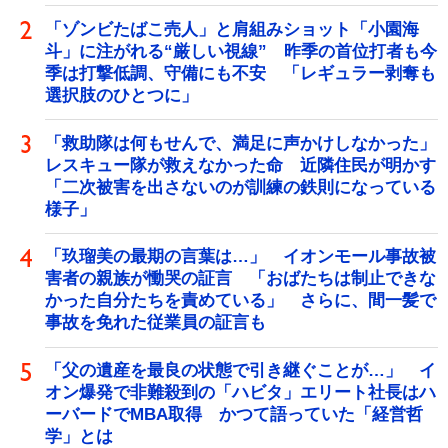
「ゾンビたばこ売人」と肩組みショット「小園海
斗」に注がれる“厳しい視線” 昨季の首位打者も今
季は打撃低調、守備にも不安 「レギュラー剥奪も
選択肢のひとつに」
「救助隊は何もせんで、満足に声かけしなかった」
レスキュー隊が救えなかった命 近隣住民が明かす
「二次被害を出さないのが訓練の鉄則になっている
様子」
「玖瑠美の最期の言葉は…」 イオンモール事故被
害者の親族が慟哭の証言 「おばたちは制止できな
かった自分たちを責めている」 さらに、間一髪で
事故を免れた従業員の証言も
「父の遺産を最良の状態で引き継ぐことが…」 イ
オン爆発で非難殺到の「ハビタ」エリート社長はハ
ーバードでMBA取得 かつて語っていた「経営哲
学」とは