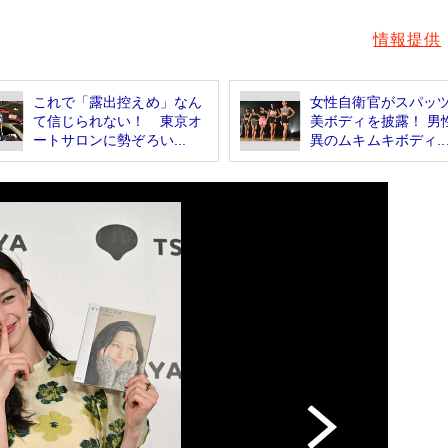
情報提供
これで「露出控えめ」なん
女性自衛官がスパッ
て信じられない！ 東京オ
美ボディを披露！ 男
ートサロンに勢ぞろい...
異のムキムキボディ..