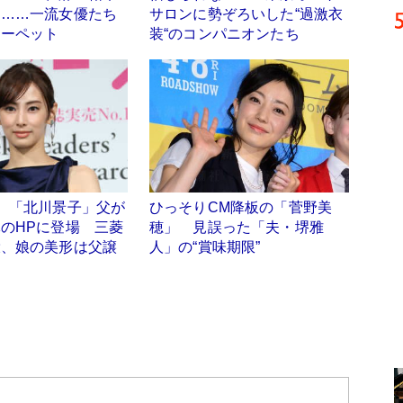
ト……一流女優たち
サロンに勢ぞろいした“過激衣
カーペット
装“のコンパニオンたち
】「北川景子」父が
ひっそりCM降板の「菅野美
のHPに登場 三菱
穂」 見誤った「夫・堺雅
役、娘の美形は父譲
人」の“賞味期限”