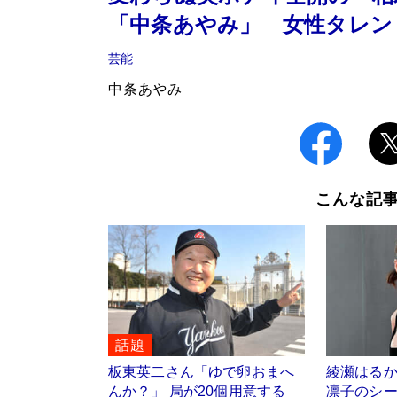
「中条あやみ」 女性タレン
芸能
中条あやみ
こんな記
話題
板東英二さん「ゆで卵おまへ
綾瀬はる
んか？」 局が20個用意する
凛子のシ