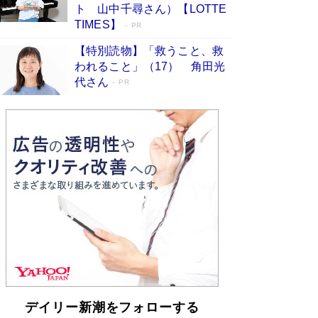
らも文庫化 映画化された直木賞受賞作もランク
ト 山中千尋さん）【LOTTE
イン［文庫ベストセラー］
Book Bang
TIMES】
PR
【特別読物】「救うこと、救
われること」（17） 角田光
代さん
PR
デイリー新潮をフォローする