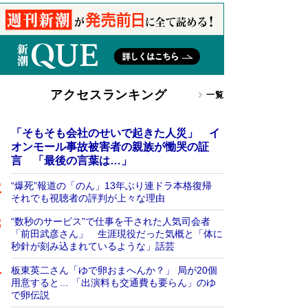
アクセスランキング
一覧
「そもそも会社のせいで起きた人災」 イ
オンモール事故被害者の親族が慟哭の証
言 「最後の言葉は…」
“爆死”報道の「のん」13年ぶり連ドラ本格復帰
それでも視聴者の評判が上々な理由
“数秒のサービス”で仕事を干された人気司会者
「前田武彦さん」 生涯現役だった気概と「体に
秒針が刻み込まれているような」話芸
板東英二さん「ゆで卵おまへんか？」 局が20個
用意すると… 「出演料も交通費も要らん」のゆ
で卵伝説