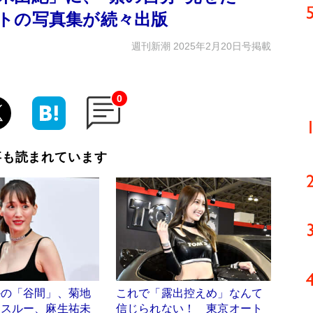
トの写真集が続々出版
週刊新潮 2025年2月20日号掲載
0
事も読まれています
かの「谷間」、菊地
これで「露出控えめ」なんて
ースルー、麻生祐未
信じられない！ 東京オート