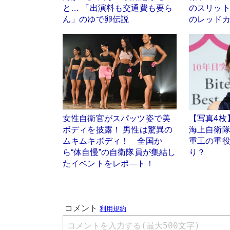
と… 「出演料も交通費も要ら
のスリッ
ん」のゆで卵伝説
のレッド
女性自衛官がスパッツ姿で美
【写真4枚
ボディを披露！ 男性は驚異の
海上自衛隊
ムキムキボディ！ 全国か
重工の重
ら“体自慢”の自衛隊員が集結し
り？
たイベントをレポ―ト！