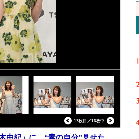
13枚目／16枚中
木由紀」に、“素の自分”見せた