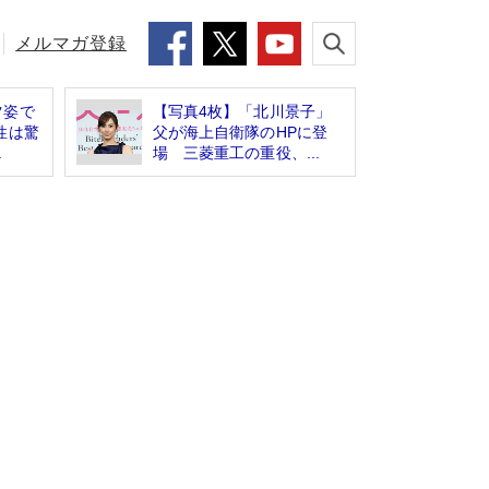
メルマガ登録
ツ姿で
【写真4枚】「北川景子」
性は驚
父が海上自衛隊のHPに登
.
場 三菱重工の重役、...