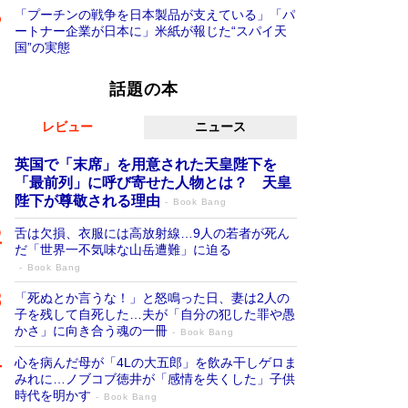
「プーチンの戦争を日本製品が支えている」「パ
ートナー企業が日本に」米紙が報じた“スパイ天
国”の実態
話題の本
レビュー
ニュース
英国で「末席」を用意された天皇陛下を
「最前列」に呼び寄せた人物とは？ 天皇
陛下が尊敬される理由
Book Bang
舌は欠損、衣服には高放射線…9人の若者が死ん
だ「世界一不気味な山岳遭難」に迫る
Book Bang
「死ぬとか言うな！」と怒鳴った日、妻は2人の
子を残して自死した…夫が「自分の犯した罪や愚
かさ」に向き合う魂の一冊
Book Bang
心を病んだ母が「4Lの大五郎」を飲み干しゲロま
みれに…ノブコブ徳井が「感情を失くした」子供
時代を明かす
Book Bang