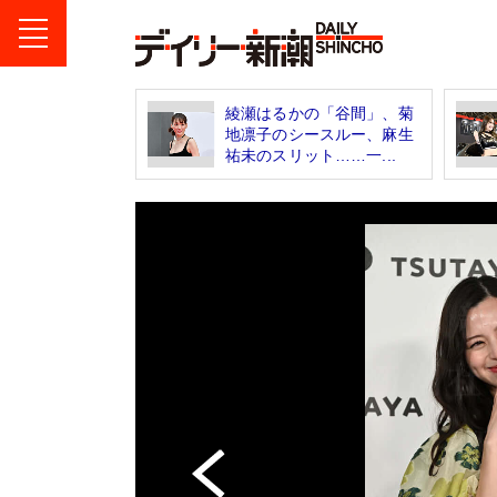
綾瀬はるかの「谷間」、菊
地凛子のシースルー、麻生
祐未のスリット……一...