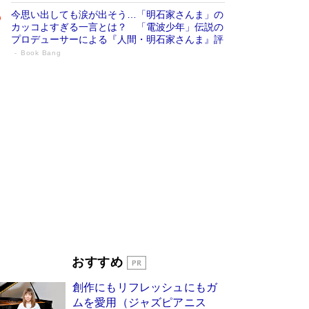
今思い出しても涙が出そう…「明石家さんま」の
カッコよすぎる一言とは？ 「電波少年」伝説の
プロデューサーによる『人間・明石家さんま』評
Book Bang
「宇宙兄弟」最終46巻がベストセラー1
位 宇宙開発への関心を押し上げた18年の
物語に幕 特装版には「宇宙で描かれたマ
ンガ」も収録
Book Bang
美輪明宏 晩年の回答を集めた『ほほえんで生き
るための人生相談』がランクイン［エンターテイ
メントベストセラー］
Book Bang
「『火垂るの墓』は、大嘘である」原作者が抱き
続けた“自責の念”とは…「自己憐憫は描きたくな
い」監督が徹底的にこだわったこと（後編） #
戦争の記憶
Book Bang
「叱って伸びるやつは、褒めたらもっと伸びる」
おすすめ
俳優・高嶋政伸が家族に教わった“人を育てるコ
ツ”…芸への考え方を明かす
Book Bang
創作にもリフレッシュにもガ
東野圭吾、伊坂幸太郎の人気シリーズ最新作どち
ムを愛用（ジャズピアニス