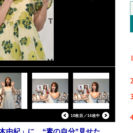
10枚目／16枚中
木由紀」に、“素の自分”見せた