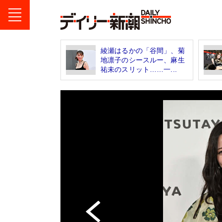
綾瀬はるかの「谷間」、菊
地凛子のシースルー、麻生
祐未のスリット……一...