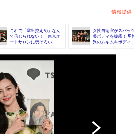
情報提供
これで「露出控えめ」なん
女性自衛官がスパッ
て信じられない！ 東京オ
美ボディを披露！ 男
ートサロンに勢ぞろい...
異のムキムキボディ..