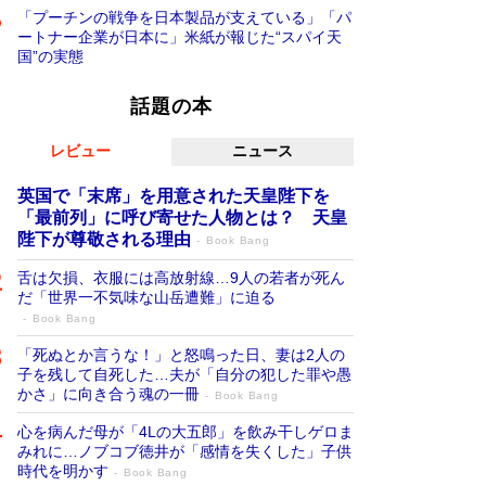
「プーチンの戦争を日本製品が支えている」「パ
ートナー企業が日本に」米紙が報じた“スパイ天
国”の実態
話題の本
レビュー
ニュース
英国で「末席」を用意された天皇陛下を
「最前列」に呼び寄せた人物とは？ 天皇
陛下が尊敬される理由
Book Bang
舌は欠損、衣服には高放射線…9人の若者が死ん
だ「世界一不気味な山岳遭難」に迫る
Book Bang
「死ぬとか言うな！」と怒鳴った日、妻は2人の
子を残して自死した…夫が「自分の犯した罪や愚
かさ」に向き合う魂の一冊
Book Bang
心を病んだ母が「4Lの大五郎」を飲み干しゲロま
みれに…ノブコブ徳井が「感情を失くした」子供
時代を明かす
Book Bang