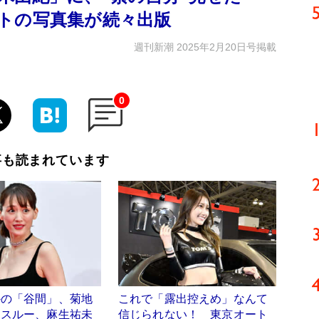
トの写真集が続々出版
週刊新潮 2025年2月20日号掲載
0
事も読まれています
かの「谷間」、菊地
これで「露出控えめ」なんて
ースルー、麻生祐未
信じられない！ 東京オート