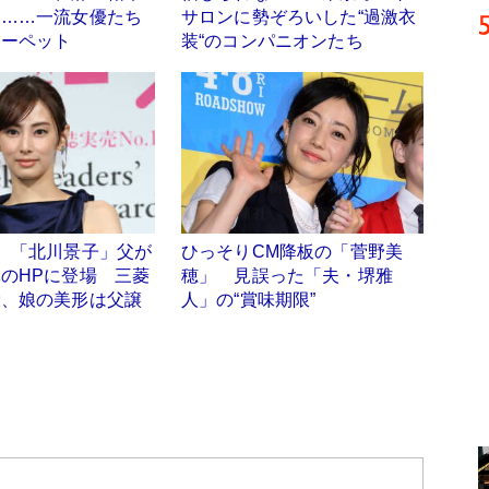
ト……一流女優たち
サロンに勢ぞろいした“過激衣
カーペット
装“のコンパニオンたち
】「北川景子」父が
ひっそりCM降板の「菅野美
のHPに登場 三菱
穂」 見誤った「夫・堺雅
役、娘の美形は父譲
人」の“賞味期限”