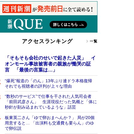
アクセスランキング
一覧
「そもそも会社のせいで起きた人災」 イ
オンモール事故被害者の親族が慟哭の証
言 「最後の言葉は…」
“爆死”報道の「のん」13年ぶり連ドラ本格復帰
それでも視聴者の評判が上々な理由
“数秒のサービス”で仕事を干された人気司会者
「前田武彦さん」 生涯現役だった気概と「体に
秒針が刻み込まれているような」話芸
板東英二さん「ゆで卵おまへんか？」 局が20個
用意すると… 「出演料も交通費も要らん」のゆ
で卵伝説