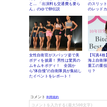
と… 「出演料も交通費も要ら
のスリッ
ん」のゆで卵伝説
のレッド
女性自衛官がスパッツ姿で美
【写真4枚
ボディを披露！ 男性は驚異の
海上自衛隊
ムキムキボディ！ 全国か
重工の重
ら“体自慢”の自衛隊員が集結し
り？
たイベントをレポ―ト！