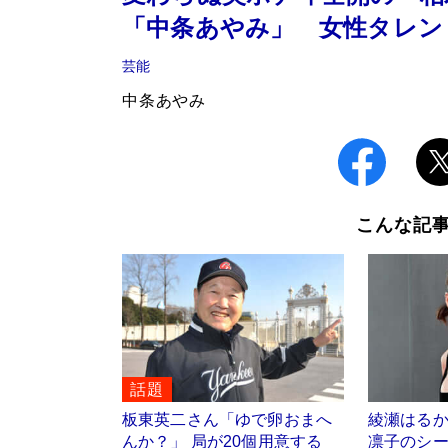
「中条あやみ」 女性タレン
芸能
中条あやみ
こんな記
話題
板東英二さん「ゆで卵おまへ
綾瀬はる
んか？」 局が20個用意する
凛子のシ