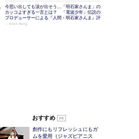
今思い出しても涙が出そう…「明石家さんま」の
カッコよすぎる一言とは？ 「電波少年」伝説の
プロデューサーによる『人間・明石家さんま』評
Book Bang
「宇宙兄弟」最終46巻がベストセラー1
位 宇宙開発への関心を押し上げた18年の
物語に幕 特装版には「宇宙で描かれたマ
ンガ」も収録
Book Bang
美輪明宏 晩年の回答を集めた『ほほえんで生き
るための人生相談』がランクイン［エンターテイ
メントベストセラー］
Book Bang
「『火垂るの墓』は、大嘘である」原作者が抱き
続けた“自責の念”とは…「自己憐憫は描きたくな
い」監督が徹底的にこだわったこと（後編） #
戦争の記憶
Book Bang
「叱って伸びるやつは、褒めたらもっと伸びる」
おすすめ
俳優・高嶋政伸が家族に教わった“人を育てるコ
ツ”…芸への考え方を明かす
Book Bang
創作にもリフレッシュにもガ
東野圭吾、伊坂幸太郎の人気シリーズ最新作どち
ムを愛用（ジャズピアニス