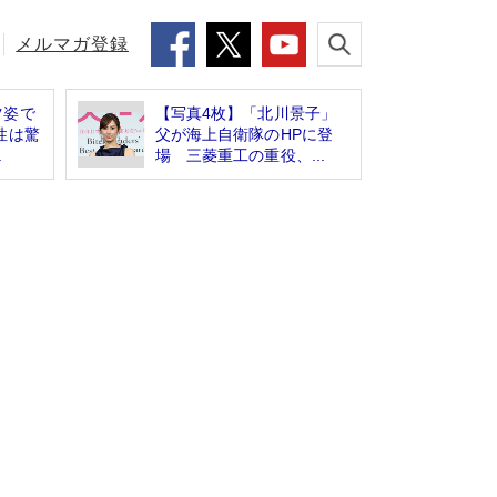
メルマガ登録
ツ姿で
【写真4枚】「北川景子」
性は驚
父が海上自衛隊のHPに登
.
場 三菱重工の重役、...