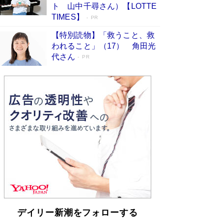
らも文庫化 映画化された直木賞受賞作もランク
ト 山中千尋さん）【LOTTE
イン［文庫ベストセラー］
Book Bang
TIMES】
PR
【特別読物】「救うこと、救
われること」（17） 角田光
代さん
PR
デイリー新潮をフォローする