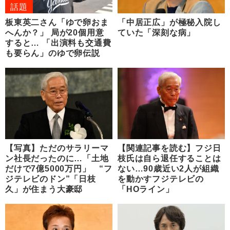
話題
板東英二さん「ゆで卵おま
「中居正広」が極秘入院し
へんか？」 局が20個用意
ていた「深刻な病」
すると… 「出演料も交通費
も要らん」のゆで卵伝説
【写真】ただのサラリーマ
【関連記事を読む】フジ日
ン社長だったのに…「土地
枝氏は自ら退任することは
だけで7億5000万円」 “フ
ない…90歳近い2人が組織
ジテレビのドン”「日枝
を動かすフジテレビの
久」が住まう大豪邸
「HOライン」