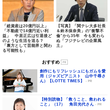
「総資産は20億円以上」
【写真】「関テレ大多社長
「不動産で14億円近い利
＆鈴木保奈美」の“衝撃不
益」 中居正広は引退後ど
倫”から35年 今も変わら
のような生活を送る？
ぬ「フジテレビの企業風
「裏方として芸能界と関わ
土」
る可能性も」
おすすめ
創作にもリフレッシュにもガムを愛
用（ジャズピアニスト 山中千尋さ
ん）【LOTTE TIMES】
PR
【特別読物】「救うこと、救われる
こと」（17） 角田光代さん
PR