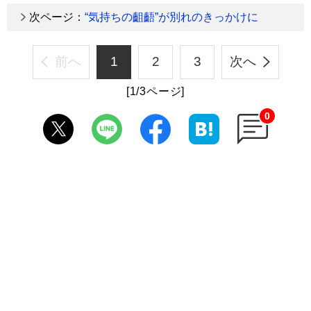
次ページ：
“気持ちの齟齬”が別れのきっかけに
前へ
1
2
3
次へ
[1/3ページ]
0