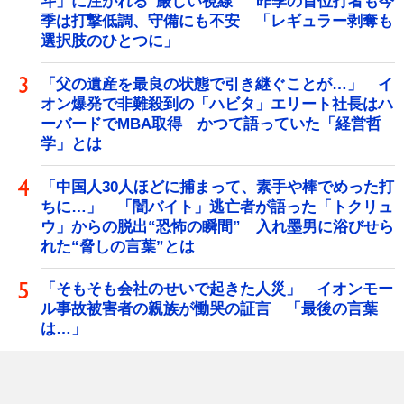
斗」に注がれる“厳しい視線” 昨季の首位打者も今
季は打撃低調、守備にも不安 「レギュラー剥奪も
選択肢のひとつに」
「父の遺産を最良の状態で引き継ぐことが…」 イ
オン爆発で非難殺到の「ハビタ」エリート社長はハ
ーバードでMBA取得 かつて語っていた「経営哲
学」とは
「中国人30人ほどに捕まって、素手や棒でめった打
ちに…」 「闇バイト」逃亡者が語った「トクリュ
ウ」からの脱出“恐怖の瞬間” 入れ墨男に浴びせら
れた“脅しの言葉”とは
「そもそも会社のせいで起きた人災」 イオンモー
ル事故被害者の親族が慟哭の証言 「最後の言葉
は…」