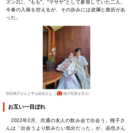
ズン2に、“もも”、“マサヤ”として参加していた二人。
今春の入籍を控えるが、その歩みには波瀾と曲折があ
った。
双松桃子さんと平山晶也さん（
他の写真を見る
）
お互い一目ぼれ
2022年2月、共通の友人の飲み会で出会う。桃子さ
んは「出会うより飲みたい気分だった」が、晶也さん