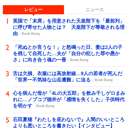
レビュー
ニュース
英国で「末席」を用意された天皇陛下を「最前列」
に呼び寄せた人物とは？ 天皇陛下が尊敬される理
由
Book Bang
「死ぬとか言うな！」と怒鳴った日、妻は2人の子
を残して自死した…夫が「自分の犯した罪や愚か
さ」に向き合う魂の一冊
Book Bang
舌は欠損、衣服には高放射線…9人の若者が死んだ
「世界一不気味な山岳遭難」に迫る
Book Bang
心を病んだ母が「4Lの大五郎」を飲み干しゲロまみ
れに…ノブコブ徳井が「感情を失くした」子供時代
を明かす
Book Bang
石田夏穂『わたしを庇わないで』人間のいいところ
よりも悪いところを書きたい【インタビュー】