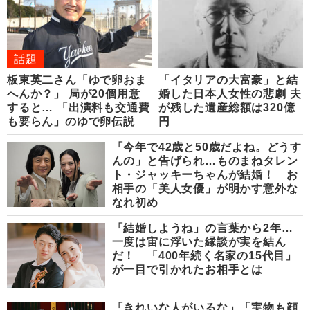
話題
板東英二さん「ゆで卵おま
「イタリアの大富豪」と結
へんか？」 局が20個用意
婚した日本人女性の悲劇 夫
すると… 「出演料も交通費
が残した遺産総額は320億
も要らん」のゆで卵伝説
円
「今年で42歳と50歳だよね。どうす
んの」と告げられ…ものまねタレン
ト・ジャッキーちゃんが結婚！ お
相手の「美人女優」が明かす意外な
なれ初め
「結婚しようね」の言葉から2年…
一度は宙に浮いた縁談が実を結ん
だ！ 「400年続く名家の15代目」
が一目で引かれたお相手とは
「きれいな人がいるな」「実物も顔