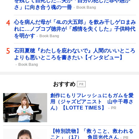
を残して自死した…夫が「自分の犯した罪や愚か
さ」に向き合う魂の一冊
Book Bang
心を病んだ母が「4Lの大五郎」を飲み干しゲロまみ
れに…ノブコブ徳井が「感情を失くした」子供時代
を明かす
Book Bang
石田夏穂『わたしを庇わないで』人間のいいところ
よりも悪いところを書きたい【インタビュー】
Book Bang
おすすめ
創作にもリフレッシュにもガムを愛
用（ジャズピアニスト 山中千尋さ
ん）【LOTTE TIMES】
PR
【特別読物】「救うこと、救われる
こと」（17） 角田光代さん
PR