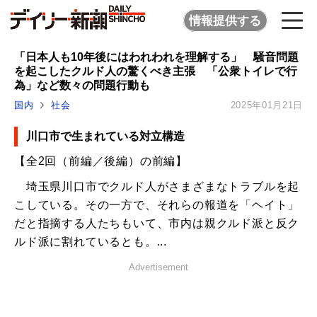
情報提供する
「日本人も10年後にはわれわれを理解する」 騒音問題
を起こしたクルド人の驚くべき主張 「公衆トイレで行
為」など数々の問題行動も
国内
社会
2025年01月21日
川口市で生まれている対立構造
【全2回（前編／後編）の前編】
埼玉県川口市でクルド人がさまざまなトラブルを起
こしている。その一方で、それらの報道を「ヘイト」
だと指摘する人たちもいて、市内は親クルド派と反ク
ルド派に割れているとも。...
Advertisement