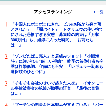
アクセスランキング
一覧
「中国人にボコボコにされ、ビルの6階から突き落
とされた」 「闇バイト」 トクリュウの使い捨て
にされた悲惨すぎる実態 募集時の約束は「月収
300万円」も、組織に入った瞬間、「お前たち
は…」
「ゾンビたばこ売人」と肩組みショット「小園海
斗」に注がれる“厳しい視線” 昨季の首位打者も今
季は打撃低調、守備にも不安 「レギュラー剥奪も
選択肢のひとつに」
「そもそも会社のせいで起きた人災」 イオンモー
ル事故被害者の親族が慟哭の証言 「最後の言葉
は…」
「プーチンの戦争を日本製品が支えている」「パー