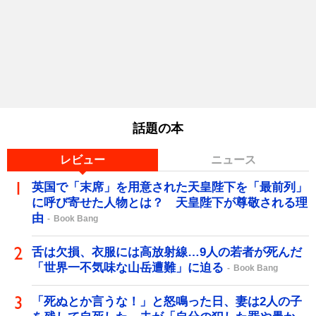
話題の本
レビュー
ニュース
英国で「末席」を用意された天皇陛下を「最前列」
に呼び寄せた人物とは？ 天皇陛下が尊敬される理
由
Book Bang
舌は欠損、衣服には高放射線…9人の若者が死んだ
「世界一不気味な山岳遭難」に迫る
Book Bang
「死ぬとか言うな！」と怒鳴った日、妻は2人の子