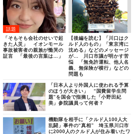
話題
「そもそも会社のせいで起
【後編を読む】「川口はク
きた人災」 イオンモール
ルド人のもの」「東京湾に
事故被害者の親族が慟哭の
沈める」などのメッセージ
証言 「最後の言葉は…」
が… 川口市議が明かす苦
悩 「無免許運転、他人名
義、無保険が横行」などの
問題も
「日本人より外国人に使われる予算
のほうが大きい」 “国費留学生問
題”を国会で指摘した「小野田紀
美」参院議員って何者？
機動隊を相手に「クルド人100人大
乱闘」事件の“真相” 埼玉県川口市
に2000人のクルド人が住み着いたワ