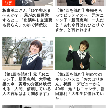
話題
板東英二さん「ゆで卵おま
【第4回を読む】夫婦そろ
へんか？」 局が20個用意
ってピラティスへ 元おニ
すると… 「出演料も交通費
ャン子・新田恵利 一人だ
も要らん」のゆで卵伝説
と「あれ今日はおひとりで
すか」と言われます
【第1回を読む】元「おニ
【第2回を読む】初めての
ャン子」新田恵利、大学教
キャンパスに「おのぼりさ
授の今 実母の介護体験伝
ん」状態 デビューから
える「人間、信頼している
40年、元「おニャン子」新
人の言葉はよく聞きます」
田恵利「大学生に憧れてい
た」