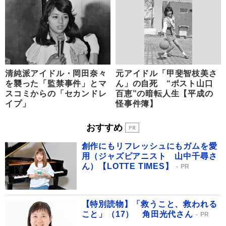
清純派アイドル・岡田奈々
元アイドル「甲斐智枝美さ
を襲った「監禁事件」とマ
ん」の自死 “ポスト山口
スコミからの「セカンドレ
百恵”の暗転人生【平成の
イプ」
怪事件簿】
おすすめ
創作にもリフレッシュにもガムを愛
用（ジャズピアニスト 山中千尋さ
ん）【LOTTE TIMES】
PR
【特別読物】「救うこと、救われる
こと」（17） 角田光代さん
PR