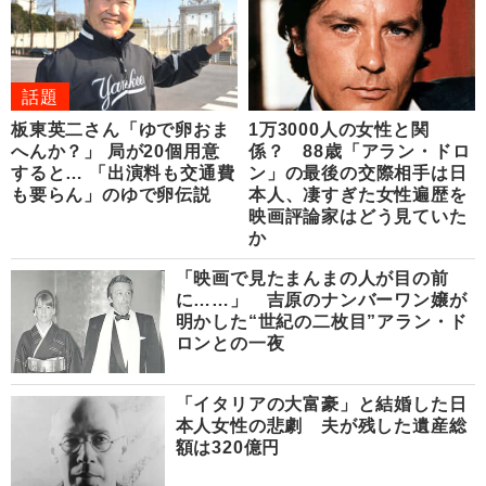
話題
板東英二さん「ゆで卵おま
1万3000人の女性と関
へんか？」 局が20個用意
係？ 88歳「アラン・ドロ
すると… 「出演料も交通費
ン」の最後の交際相手は日
も要らん」のゆで卵伝説
本人、凄すぎた女性遍歴を
映画評論家はどう見ていた
か
「映画で見たまんまの人が目の前
に……」 吉原のナンバーワン嬢が
明かした“世紀の二枚目”アラン・ド
ロンとの一夜
「イタリアの大富豪」と結婚した日
本人女性の悲劇 夫が残した遺産総
額は320億円