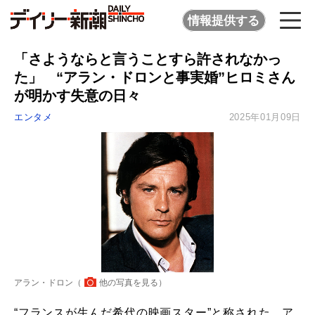
情報提供する
「さようならと言うことすら許されなかっ
た」 “アラン・ドロンと事実婚”ヒロミさん
が明かす失意の日々
エンタメ
2025年01月09日
アラン・ドロン（
他の写真を見る
）
“フランスが生んだ希代の映画スター”と称された、ア