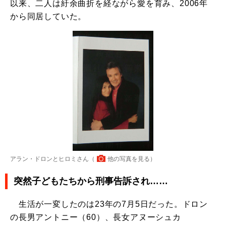
以来、二人は紆余曲折を経ながら愛を育み、2006年
から同居していた。
アラン・ドロンとヒロミさん（
他の写真を見る
）
突然子どもたちから刑事告訴され……
生活が一変したのは23年の7月5日だった。ドロン
の長男アントニー（60）、長女アヌーシュカ