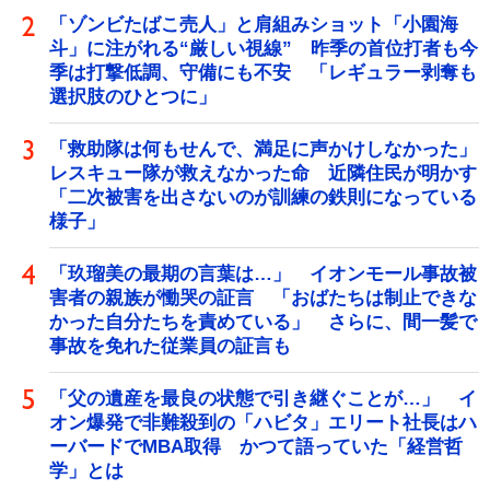
「ゾンビたばこ売人」と肩組みショット「小園海
斗」に注がれる“厳しい視線” 昨季の首位打者も今
季は打撃低調、守備にも不安 「レギュラー剥奪も
選択肢のひとつに」
「救助隊は何もせんで、満足に声かけしなかった」
レスキュー隊が救えなかった命 近隣住民が明かす
「二次被害を出さないのが訓練の鉄則になっている
様子」
「玖瑠美の最期の言葉は…」 イオンモール事故被
害者の親族が慟哭の証言 「おばたちは制止できな
かった自分たちを責めている」 さらに、間一髪で
事故を免れた従業員の証言も
「父の遺産を最良の状態で引き継ぐことが…」 イ
オン爆発で非難殺到の「ハビタ」エリート社長はハ
ーバードでMBA取得 かつて語っていた「経営哲
学」とは