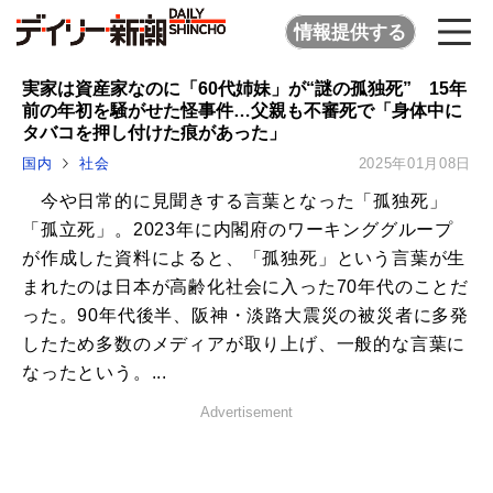
情報提供する
実家は資産家なのに「60代姉妹」が“謎の孤独死” 15年
前の年初を騒がせた怪事件…父親も不審死で「身体中に
タバコを押し付けた痕があった」
国内
社会
2025年01月08日
今や日常的に見聞きする言葉となった「孤独死」
「孤立死」。2023年に内閣府のワーキンググループ
が作成した資料によると、「孤独死」という言葉が生
まれたのは日本が高齢化社会に入った70年代のことだ
った。90年代後半、阪神・淡路大震災の被災者に多発
したため多数のメディアが取り上げ、一般的な言葉に
なったという。...
Advertisement