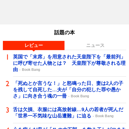
話題の本
レビュー
ニュース
英国で「末席」を用意された天皇陛下を「最前列」
に呼び寄せた人物とは？ 天皇陛下が尊敬される理
由
Book Bang
「死ぬとか言うな！」と怒鳴った日、妻は2人の子
を残して自死した…夫が「自分の犯した罪や愚か
さ」に向き合う魂の一冊
Book Bang
舌は欠損、衣服には高放射線…9人の若者が死んだ
「世界一不気味な山岳遭難」に迫る
Book Bang