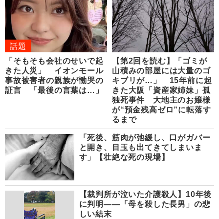
話題
「そもそも会社のせいで起
【第2回を読む】「ゴミが
きた人災」 イオンモール
山積みの部屋には大量のゴ
事故被害者の親族が慟哭の
キブリが…」 15年前に起
証言 「最後の言葉は…」
きた大阪「資産家姉妹」孤
独死事件 大地主のお嬢様
が“預金残高ゼロ”に転落す
るまで
「死後、筋肉が弛緩し、口がガバー
と開き、目玉も出てきてしまいま
す」【壮絶な死の現場】
【裁判所が泣いた介護殺人】10年後
に判明――「母を殺した長男」の悲
しい結末