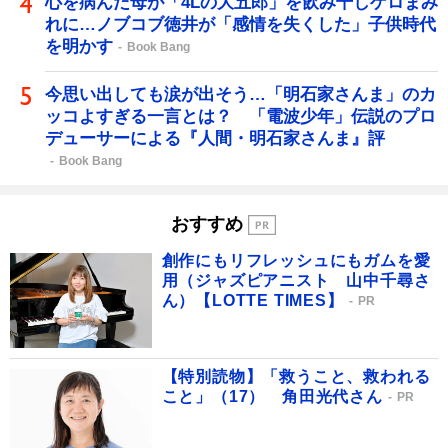
心を病んだ母が「4Lの大五郎」を飲み干しゲロまみ
れに…ノブコブ徳井が「感情を失くした」子供時代
を明かす
Book Bang
今思い出しても涙が出そう…「明石家さんま」のカ
ッコよすぎる一言とは？ 「電波少年」伝説のプロ
デューサーによる『人間・明石家さんま』評
Book Bang
おすすめ
創作にもリフレッシュにもガムを愛
用（ジャズピアニスト 山中千尋さ
ん）【LOTTE TIMES】
PR
【特別読物】「救うこと、救われる
こと」（17） 角田光代さん
PR