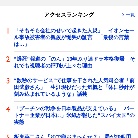
アクセスランキング
一覧
「そもそも会社のせいで起きた人災」 イオンモー
ル事故被害者の親族が慟哭の証言 「最後の言葉
は…」
“爆死”報道の「のん」13年ぶり連ドラ本格復帰 そ
れでも視聴者の評判が上々な理由
“数秒のサービス”で仕事を干された人気司会者「前
田武彦さん」 生涯現役だった気概と「体に秒針が
刻み込まれているような」話芸
「プーチンの戦争を日本製品が支えている」「パー
トナー企業が日本に」米紙が報じた“スパイ天国”の
実態
板東英二さん「ゆで卵おまへんか？」 局が20個用