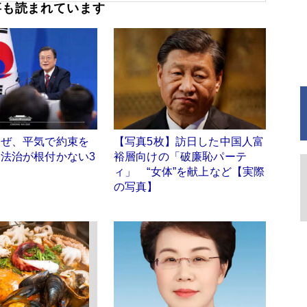
事も読まれています
なぜ、平気で約束を
【写真5枚】訪日した中国人富
法治が根付かない3
裕層向けの「破廉恥パーテ
ィ」 “女体”を献上など【実際
の写真】