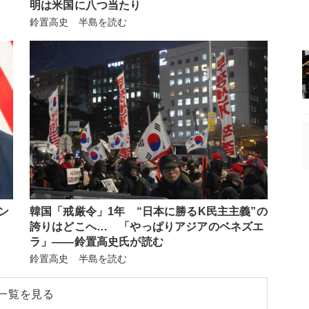
明は米国に八つ当たり
鈴置高史 半島を読む
ン
韓国「戒厳令」1年 “日本に勝るK民主主義”の
誇りはどこへ… 「やっぱりアジアのベネズエ
ラ」――鈴置高史氏が読む
鈴置高史 半島を読む
一覧を見る