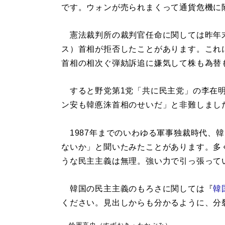
です。ウォンが売られまくって通貨危機に
憲法裁判所の裁判官任命に関しては昨年
ス）首相が拒否したことがあります。これ
首相の相次ぐ弾劾訴追に嫌気して株も為替
すると野党第1党「共に民主党」の李在明
ン安も韓悳洙首相のせいだ」と非難しまし
1987年までのいわゆる軍事独裁時代、
ないか」と聞いたみたことがあります。多
うな民主主義は無理。強い力で引っ張って
韓国の民主主義のもろさに関しては『
韓
ください。見出しからも分かるように、分