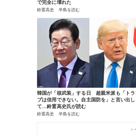
で完全に壊れた
鈴置高史 半島を読む
韓国が「核武装」する日 超親米派も「トラ
プは信用できない。自主国防を」と言い出し
て…鈴置高史氏が読む
鈴置高史 半島を読む