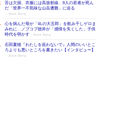
舌は欠損、衣服には高放射線…9人の若者が死ん
だ「世界一不気味な山岳遭難」に迫る
Book Bang
心を病んだ母が「4Lの大五郎」を飲み干しゲロま
みれに…ノブコブ徳井が「感情を失くした」子供
時代を明かす
Book Bang
石田夏穂『わたしを庇わないで』人間のいいとこ
ろよりも悪いところを書きたい【インタビュー】
Book Bang
73歳でも働くしかない 「老後レス時代」
に交通誘導員の独白が話題
Book Bang
「なんで？ そんな馬鹿な……」90歳になった作
家・阿刀田高さんが、ひとり暮らしの生活を明か
す
Book Bang
追悼・東野圭吾さん 週間ベストセラーランキン
グに『容疑者Xの献身』『白夜行』など代表作が
並ぶ［文庫ベストセラー］
Book Bang
和田秀樹の70代、80代向け新書がベスト3を独
占 上半期1位にも選出［新書ベストセラー］