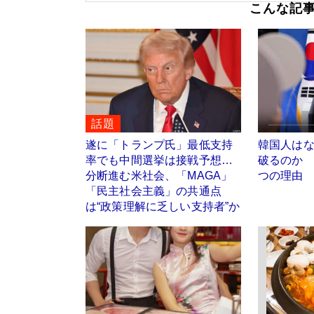
こんな記
話題
遂に「トランプ氏」最低支持
韓国人は
率でも中間選挙は接戦予想…
破るのか 
分断進む米社会、「MAGA」
つの理由
「民主社会主義」の共通点
は“政策理解に乏しい支持者”か