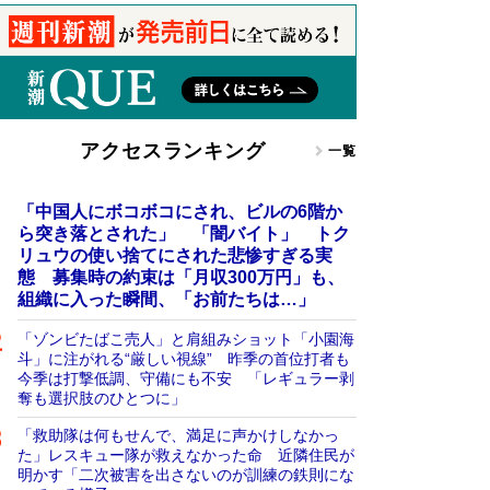
アクセスランキング
一覧
「中国人にボコボコにされ、ビルの6階か
ら突き落とされた」 「闇バイト」 トク
リュウの使い捨てにされた悲惨すぎる実
態 募集時の約束は「月収300万円」も、
組織に入った瞬間、「お前たちは…」
「ゾンビたばこ売人」と肩組みショット「小園海
斗」に注がれる“厳しい視線” 昨季の首位打者も
今季は打撃低調、守備にも不安 「レギュラー剥
奪も選択肢のひとつに」
「救助隊は何もせんで、満足に声かけしなかっ
た」レスキュー隊が救えなかった命 近隣住民が
明かす「二次被害を出さないのが訓練の鉄則にな