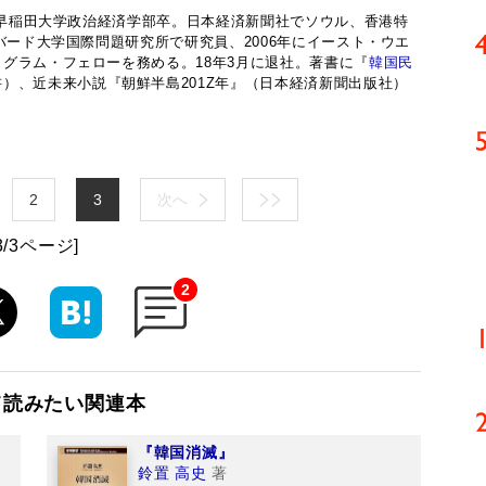
れ。早稲田大学政治経済学部卒。日本経済新聞社でソウル、香港特
バード大学国際問題研究所で研究員、2006年にイースト・ウエ
グラム・フェローを務める。18年3月に退社。著書に『
韓国民
）、近未来小説『朝鮮半島201Z年』（日本経済新聞出版社）
。
2
3
次へ
3/3ページ]
2
て読みたい関連本
『韓国消滅』
鈴置 高史
著