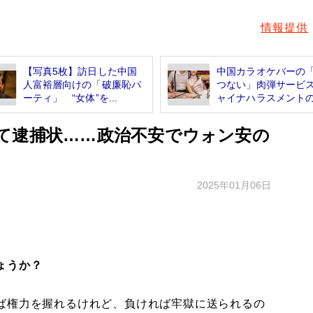
情報提供
【写真5枚】訪日した中国
中国カラオケバーの
人富裕層向けの「破廉恥パ
つない」肉弾サービ
ーティ」 “女体”を...
ャイナハラスメントの.
て逮捕状……政治不安でウォン安の
2025年01月06日
ょうか？
ば権力を握れるけれど、負ければ牢獄に送られるの