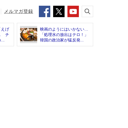
メルマガ登録
「えげ
映画のようにはいかない…
ス チ
「処理水の放出はテロ！」
..
韓国の政治家が猛反発...