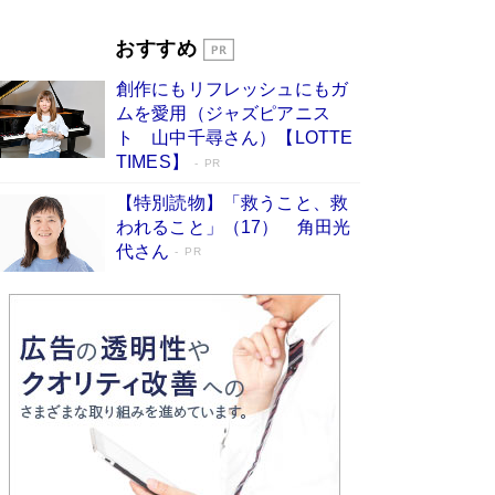
Book Bang
「『火垂るの墓』は、大嘘である」原作者が抱き
おすすめ
続けた“自責の念”とは…「自己憐憫は描きたくな
い」監督が徹底的にこだわったこと（後編） #
創作にもリフレッシュにもガ
戦争の記憶
Book Bang
ムを愛用（ジャズピアニス
ト 山中千尋さん）【LOTTE
TIMES】
PR
【特別読物】「救うこと、救
われること」（17） 角田光
代さん
PR