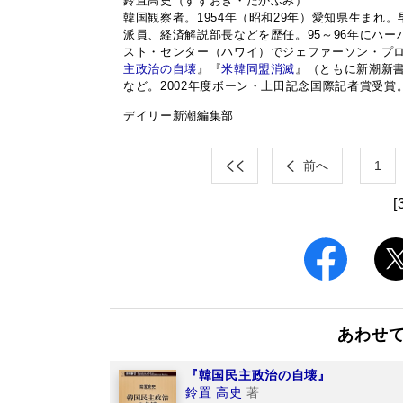
鈴置高史（すずおき・たかぶみ）
韓国観察者。1954年（昭和29年）愛知県生ま
派員、経済解説部長などを歴任。95～96年にハー
スト・センター（ハワイ）でジェファーソン・プロ
主政治の自壊
』『
米韓同盟消滅
』（ともに新潮新書
など。2002年度ボーン・上田記念国際記者賞受賞
デイリー新潮編集部
前へ
1
[
あわせ
『韓国民主政治の自壊』
鈴置 高史
著