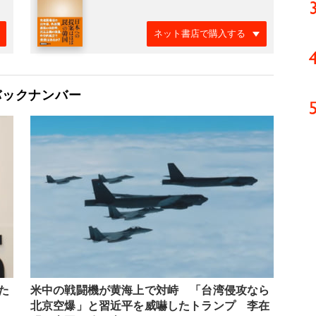
ネット書店で購入する
バックナンバー
た
米中の戦闘機が黄海上で対峙 「台湾侵攻なら
」
北京空爆」と習近平を威嚇したトランプ 李在