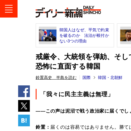
韓国人はなぜ、平気で約束
を破るのか 法治が根付か
ない3つの理由
戒厳令、大統領を弾劾、そし
恐怖に直面する韓国
鈴置高史 半島を読む
国際
韓国・北朝鮮
「我々に民主主義は無理」
――この声は泥沼で戦う政治家に届くでし
鈴置：
届くのは容易ではありません。勝て