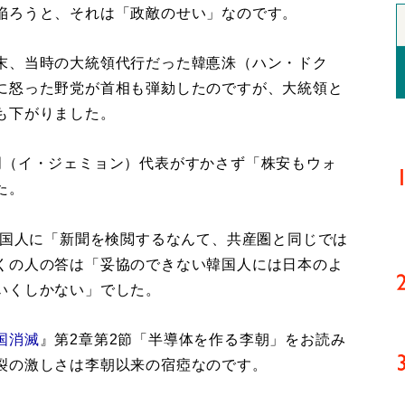
陥ろうと、それは「政敵のせい」なのです。
末、当時の大統領代行だった韓悳洙（ハン・ドク
に怒った野党が首相も弾劾したのですが、大統領と
も下がりました。
（イ・ジェミョン）代表がすかさず「株安もウォ
た。
韓国人に「新聞を検閲するなんて、共産圏と同じでは
くの人の答は「妥協のできない韓国人には日本のよ
いくしかない」でした。
国消滅
』第2章第2節「半導体を作る李朝」をお読み
裂の激しさは李朝以来の宿瘂なのです。