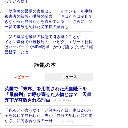
っている様子」
「玖瑠美の最期の言葉は…」 イオンモール事故
被害者の親族が慟哭の証言 「おばたちは制止で
きなかった自分たちを責めている」 さらに、間
一髪で事故を免れた従業員の証言も
「父の遺産を最良の状態で引き継ぐことが…」
イオン爆発で非難殺到の「ハビタ」エリート社長
はハーバードでMBA取得 かつて語っていた「経
営哲学」とは
話題の本
レビュー
ニュース
英国で「末席」を用意された天皇陛下を
「最前列」に呼び寄せた人物とは？ 天皇
陛下が尊敬される理由
Book Bang
「死ぬとか言うな！」と怒鳴った日、妻は2人の
子を残して自死した…夫が「自分の犯した罪や愚
かさ」に向き合う魂の一冊
Book Bang