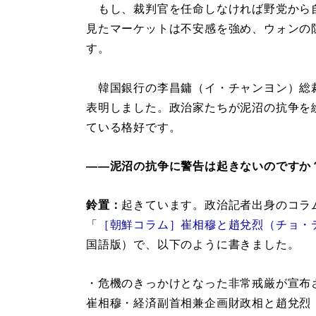
もし、裁判官を任命しなければ野党から
見たマーケットは不安感を強め、ウォンの
す。
韓国銀行の李昌鏞（イ・チャンヨン）総裁
表明しました。政治家たちが泥沼の抗争を
ている格好です。
――泥沼の抗争に警告は起きないのですか
鈴置：
起きています。政治記者出身のコラ
「
［朝鮮コラム］崔相穆と趙兌烈（チョ・
国語版）で、以下のように書きました。
・危機のきっかけとなった非常戒厳が宣布
崔相穆・経済副首相兼企画財政相と趙兌烈