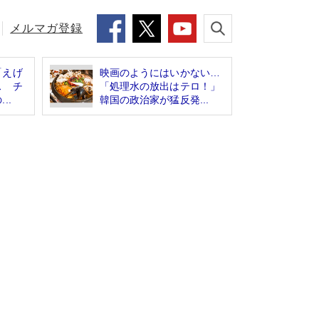
メルマガ登録
「えげ
映画のようにはいかない…
ス チ
「処理水の放出はテロ！」
..
韓国の政治家が猛反発...