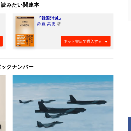
て読みたい関連本
『韓国消滅』
鈴置 高史
著
ネット書店で購入する
バックナンバー