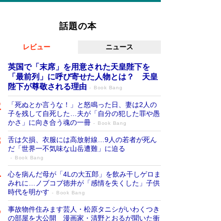
話題の本
レビュー
ニュース
英国で「末席」を用意された天皇陛下を
「最前列」に呼び寄せた人物とは？ 天皇
陛下が尊敬される理由
Book Bang
「死ぬとか言うな！」と怒鳴った日、妻は2人の
子を残して自死した…夫が「自分の犯した罪や愚
かさ」に向き合う魂の一冊
Book Bang
舌は欠損、衣服には高放射線…9人の若者が死ん
だ「世界一不気味な山岳遭難」に迫る
Book Bang
心を病んだ母が「4Lの大五郎」を飲み干しゲロま
みれに…ノブコブ徳井が「感情を失くした」子供
時代を明かす
Book Bang
事故物件住みます芸人・松原タニシがいわくつき
の部屋を大公開 漫画家・清野とおるが聞いた衝