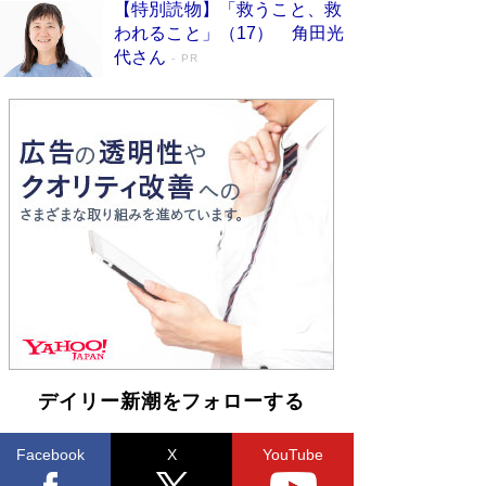
【特別読物】「救うこと、救
われること」（17） 角田光
代さん
PR
デイリー新潮をフォローする
Facebook
X
YouTube