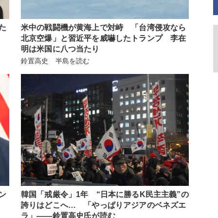
た
米中の戦闘機が黄海上で対峙 「台湾侵攻なら
」
北京空爆」と習近平を威嚇したトランプ 李在
明は米国に八つ当たり
鈴置高史 半島を読む
ン
韓国「戒厳令」1年 “日本に勝るK民主主義”の
誇りはどこへ… 「やっぱりアジアのベネズエ
ラ」――鈴置高史氏が読む