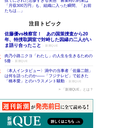
捨てにされた悲惨すぎる実態 募集時の約束は
「月収300万円」も、組織に入った瞬間、「お前
たちは…」
注目トピック
佐藤優vs検察官！ あの国策捜査から20
年、特捜取調室で対峙した因縁の二人がい
ま語り合ったこと
新潮QUE
肉乃小路ニクヨ「わたし」の人生を生きるための
5冊
新潮QUE
〈本人インタビュー〉渦中の当事者「佐藤二朗」
は何を語ったのか――「フジテレビ」で起きた
「橋本愛」とのハラスメント騒動
新潮QUE
「新潮QUE」とは？