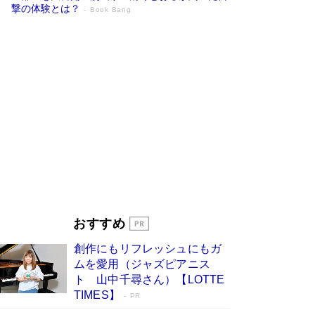
撃の体験とは？
Book Bang
追悼・東野圭吾さん 週間ベストセラーラ
ンキングに『容疑者Xの献身』『白夜行』
など代表作が並ぶ［文庫ベストセラー］
Book Bang
73歳でも働くしかない 「老後レス時代」に交通
誘導員の独白が話題
Book Bang
竹内由恵の前に現れた「テレビ観ないんだよね
ぇ」という男性…夫を選んでテレ朝退社したワケ
Book Bang
「なんで？ そんな馬鹿な……」90歳になった作
家・阿刀田高さんが、ひとり暮らしの生活を明か
す
Book Bang
おすすめ
和田秀樹の70代、80代向け新書がベスト3を独
創作にもリフレッシュにもガ
占 上半期1位にも選出［新書ベストセラー］
ムを愛用（ジャズピアニス
Book Bang
ト 山中千尋さん）【LOTTE
TIMES】
PR