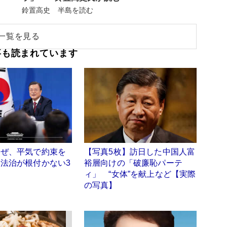
鈴置高史 半島を読む
一覧を見る
事も読まれています
なぜ、平気で約束を
【写真5枚】訪日した中国人富
法治が根付かない3
裕層向けの「破廉恥パーテ
ィ」 “女体”を献上など【実際
の写真】