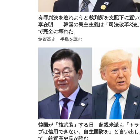
有罪判決を逃れようと裁判所を支配下に置い
李在明 韓国の民主主義は「司法改革3法
で完全に壊れた
鈴置高史 半島を読む
韓国が「核武装」する日 超親米派も「トラ
プは信用できない。自主国防を」と言い出し
て…鈴置高史氏が読む