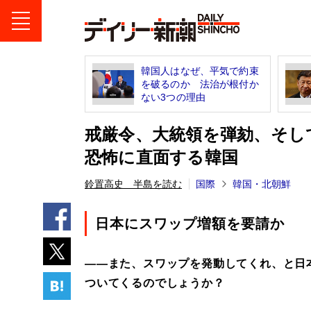
韓国人はなぜ、平気で約束
を破るのか 法治が根付か
ない3つの理由
戒厳令、大統領を弾劾、そし
恐怖に直面する韓国
鈴置高史 半島を読む
国際
韓国・北朝鮮
日本にスワップ増額を要請か
――また、スワップを発動してくれ、と日
ついてくるのでしょうか？