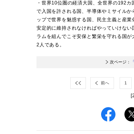
・世界10位圏の経済大国、全世界の192
で入国を許される国、半導体やミサイルか
ップで世界を魅惑する国、民主主義と産業
安定的に維持されなければやっていけない
ラムを組んでこそ安保と繁栄を守れる国が
2人である。
次ページ：
前へ
1
[