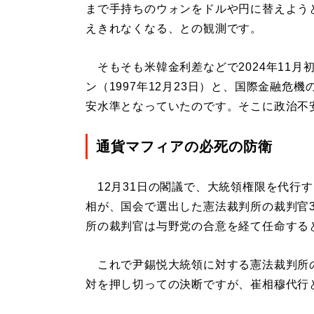
まで手持ちのウォンをドルや円に替えよう
えきれなくなる、との観測です。
そもそも米韓金利差などで2024年11月初め
ン（1997年12月23日）と、国際金融危機の
安水準となっていたのです。そこに政治不
通貨マフィアの必死の防衛
12月31日の閣議で、大統領権限を代行
相が、国会で選出した憲法裁判所の裁判官
所の裁判官は与野党の合意を経て任命する
これで尹錫悦大統領に対する憲法裁判所
対を押し切っての決断ですが、崔相穆代行