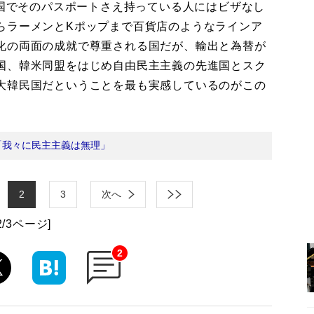
カ国でそのパスポートさえ持っている人にはビザなし
らラーメンとKポップまで百貨店のようなラインア
化の両面の成就で尊重される国だが、輸出と為替が
国、韓米同盟をはじめ自由民主主義の先進国とスク
大韓民国だということを最も実感しているのがこの
「我々に民主主義は無理」
2
3
次へ
2/3ページ]
2