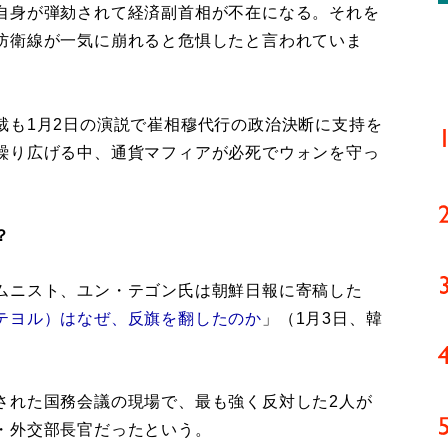
自身が弾劾されて経済副首相が不在になる。それを
防衛線が一気に崩れると危惧したと言われていま
も1月2日の演説で崔相穆代行の政治決断に支持を
繰り広げる中、通貨マフィアが必死でウォンを守っ
？
ムニスト、ユン・テゴン氏は朝鮮日報に寄稿した
テヨル）はなぜ、反旗を翻したのか
」（1月3日、韓
された国務会議の現場で、最も強く反対した2人が
・外交部長官だったという。