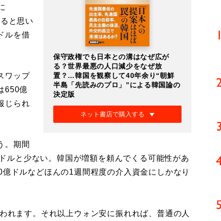
に
すると思い
ドルを借
保守政権でも日本との溝はなぜ広が
る？世界最悪の人口減少をなぜ放
スワップ
置？…韓国を観察して40年余り“朝鮮
半島「先読みのプロ」”による韓国論の
650億
決定版
報じられ
ネット書店で購入する
う。期間
0億ドルと少ない。韓国が増額を頼んでくる可能性があ
0億ドルなどほんの1週間程度の介入資金にしかなり
言われます。それ以上ウォン安に振れれば、普通の人