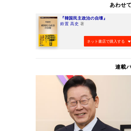
あわせ
『韓国民主政治の自壊』
鈴置 高史
著
ネット書店で購入する
連載