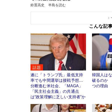
鈴置高史 半島を読む
こんな記
話題
遂に「トランプ氏」最低支持
韓国人は
率でも中間選挙は接戦予想…
破るのか 
分断進む米社会、「MAGA」
つの理由
「民主社会主義」の共通点
は“政策理解に乏しい支持者”か