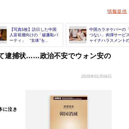
情報提供
【写真5枚】訪日した中国
中国カラオケバーの
人富裕層向けの「破廉恥パ
つない」肉弾サービ
ーティ」 “女体”を...
ャイナハラスメントの.
て逮捕状……政治不安でウォン安の
2025年01月06日
本に泣き