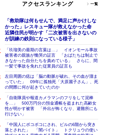
アクセスランキング
一覧
「救助隊は何もせんで、満足に声かけしな
かった」レスキュー隊が救えなかった命
近隣住民が明かす「二次被害を出さないの
が訓練の鉄則になっている様子」
「玖瑠美の最期の言葉は…」 イオンモール事故
被害者の親族が慟哭の証言 「おばたちは制止で
きなかった自分たちを責めている」 さらに、間
一髪で事故を免れた従業員の証言も
左目周囲の痣は「脳の動脈が破れ、その血が溜ま
っていた」 09年に孤独死「大原麗子さん」、死
の間際に何が起きていたのか
「自衛隊員や報道カメラマンのフリをして泥棒
を…」 500万円分の預金通帳を盗まれた高齢女
性が明かす被害 「外出が怖くなり、避難所にも
行けない」
「中国人にボコボコにされ、ビルの6階から突き
落とされた」 「闇バイト」 トクリュウの使い