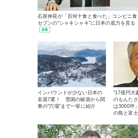
石原伸晃が「百何十食と食べた」コンビニ
セブンの“シャキシャキ”に日本の底力を見る
インバウンドが少ない日本の
“17億円
名湯7選！ 雪国の秘湯から関
のもんた
東の“穴場”まで一挙に紹介
は3000
の島と富