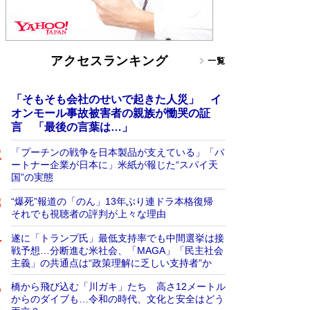
アクセスランキング
一覧
「そもそも会社のせいで起きた人災」 イ
オンモール事故被害者の親族が慟哭の証
言 「最後の言葉は…」
「プーチンの戦争を日本製品が支えている」「パ
ートナー企業が日本に」米紙が報じた“スパイ天
国”の実態
“爆死”報道の「のん」13年ぶり連ドラ本格復帰
それでも視聴者の評判が上々な理由
遂に「トランプ氏」最低支持率でも中間選挙は接
戦予想…分断進む米社会、「MAGA」「民主社会
主義」の共通点は“政策理解に乏しい支持者”か
橋から飛び込む「川ガキ」たち 高さ12メートル
からのダイブも…令和の時代、文化と安全はどう