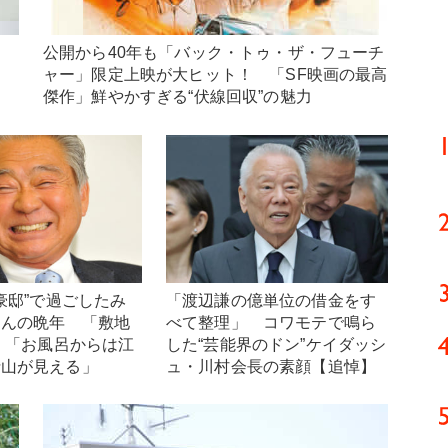
食
公開から40年も「バック・トゥ・ザ・フューチ
ャー」限定上映が大ヒット！ 「SF映画の最高
傑作」鮮やかすぎる“伏線回収”の魅力
大豪邸”で過ごしたみ
「渡辺謙の億単位の借金をす
さんの晩年 「敷地
べて整理」 コワモテで鳴ら
坪」「お風呂からは江
した“芸能界のドン”ケイダッシ
士山が見える」
ュ・川村会長の素顔【追悼】