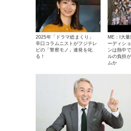
2025年「ドラマ総まくり」
ME：I大
辛口コラムニストがフジテレ
ーディシ
ビの「警察モノ」連発を叱
ンは熱中
る！
ルの負担
ムか