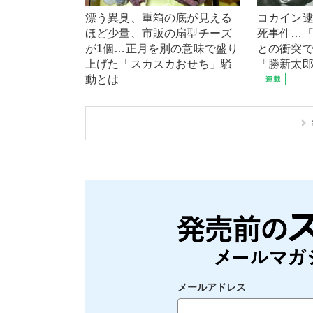
漂う異臭、重箱の底が見える
コカイン
ほど少量、市販の扇型チーズ
死事件…
が1個…正月を別の意味で盛り
との衝突
上げた「スカスカおせち」騒
「勝新太
動とは
メールアドレス