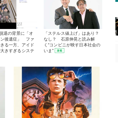
量脱退の背景に「オ
「ステルス値上げ」はあり？
ョン後遺症」 ファ
なし？ 石原伸晃と読み解
できる一方、アイド
く“コンビニが映す日本社会の
が大きすぎるシステ
いま”