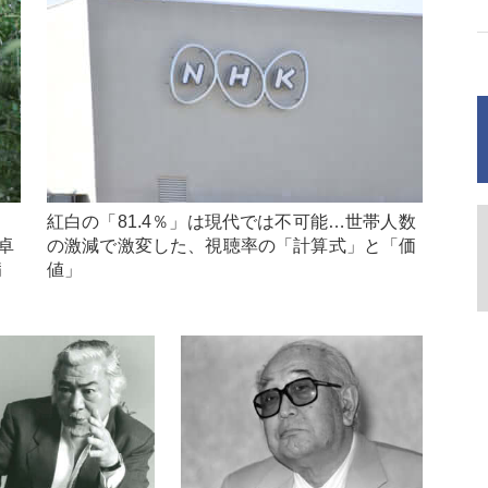
紅白の「81.4％」は現代では不可能…世帯人数
卓
の激減で激変した、視聴率の「計算式」と「価
病
値」