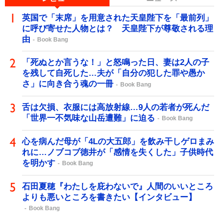
英国で「末席」を用意された天皇陛下を「最前列」
に呼び寄せた人物とは？ 天皇陛下が尊敬される理
由
Book Bang
「死ぬとか言うな！」と怒鳴った日、妻は2人の子
を残して自死した…夫が「自分の犯した罪や愚か
さ」に向き合う魂の一冊
Book Bang
舌は欠損、衣服には高放射線…9人の若者が死んだ
「世界一不気味な山岳遭難」に迫る
Book Bang
心を病んだ母が「4Lの大五郎」を飲み干しゲロまみ
れに…ノブコブ徳井が「感情を失くした」子供時代
を明かす
Book Bang
石田夏穂『わたしを庇わないで』人間のいいところ
よりも悪いところを書きたい【インタビュー】
Book Bang