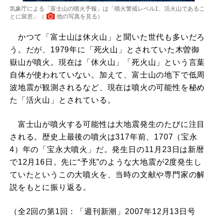
気象庁による「富士山の噴火予報」は「噴火警戒レベル1、活火山であるこ
とに留意」（
他の写真を見る
）
かつて「富士山は休火山」と聞いた世代も多いだろ
う。だが、1979年に「死火山」とされていた木曽御
嶽山が噴火。現在は「休火山」「死火山」という言葉
自体が使われていない。加えて、富士山の地下で低周
波地震が観測されるなど、現在は噴火の可能性を秘め
た「活火山」とされている。
富士山が噴火する可能性は大地震発生のたびに注目
される。歴史上最後の噴火は317年前、1707（宝永
4）年の「宝永大噴火」だ。発生日の11月23日は新暦
で12月16日。先に“予兆”のような大地震が2度発生し
ていたというこの大噴火を、当時の文献や専門家の解
説をもとに振り返る。
（全2回の第1回：「週刊新潮」2007年12月13日号