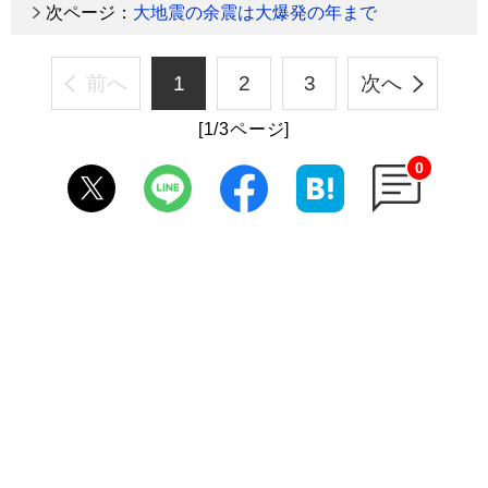
次ページ：
大地震の余震は大爆発の年まで
前へ
1
2
3
次へ
[1/3ページ]
0