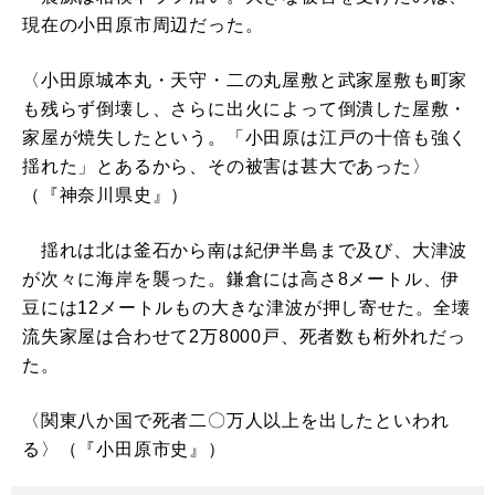
現在の小田原市周辺だった。
〈小田原城本丸・天守・二の丸屋敷と武家屋敷も町家
も残らず倒壊し、さらに出火によって倒潰した屋敷・
家屋が焼失したという。「小田原は江戸の十倍も強く
揺れた」とあるから、その被害は甚大であった〉
（『神奈川県史』）
揺れは北は釜石から南は紀伊半島まで及び、大津波
が次々に海岸を襲った。鎌倉には高さ8メートル、伊
豆には12メートルもの大きな津波が押し寄せた。全壊
流失家屋は合わせて2万8000戸、死者数も桁外れだっ
た。
〈関東八か国で死者二〇万人以上を出したといわれ
る〉（『小田原市史』）