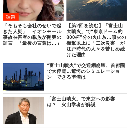
話題
「そもそも会社のせいで起
【第2回を読む】「富士山
きた人災」 イオンモール
大噴火」で“東京ドーム約
事故被害者の親族が慟哭の
800杯”分の火山灰…噴火の
証言 「最後の言葉は…」
衝撃以上に「二次災害」が
江戸時代の人々を苦しめ続
けた理由
“富士山噴火”で交通網崩壊、首都圏
で大停電…驚愕のシミュレーショ
ン できる準備は
「富士山噴火」で東京への影響
は？ 火山学者が解説