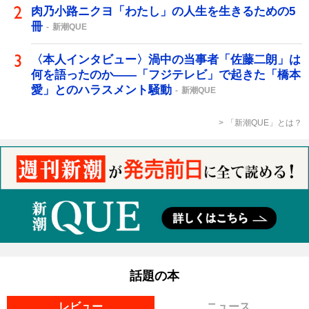
肉乃小路ニクヨ「わたし」の人生を生きるための5
冊
新潮QUE
〈本人インタビュー〉渦中の当事者「佐藤二朗」は
何を語ったのか――「フジテレビ」で起きた「橋本
愛」とのハラスメント騒動
新潮QUE
「新潮QUE」とは？
話題の本
レビュー
ニュース