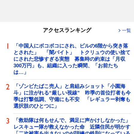
アクセスランキング
一覧
「中国人にボコボコにされ、ビルの6階から突き落
とされた」 「闇バイト」 トクリュウの使い捨て
にされた悲惨すぎる実態 募集時の約束は「月収
300万円」も、組織に入った瞬間、「お前たち
は…」
「ゾンビたばこ売人」と肩組みショット「小園海
斗」に注がれる“厳しい視線” 昨季の首位打者も今
季は打撃低調、守備にも不安 「レギュラー剥奪も
選択肢のひとつに」
「救助隊は何もせんで、満足に声かけしなかった」
レスキュー隊が救えなかった命 近隣住民が明かす
「二次被害を出さないのが訓練の鉄則になっている