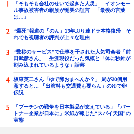
「そもそも会社のせいで起きた人災」 イオンモー
ル事故被害者の親族が慟哭の証言 「最後の言葉
は…」
“爆死”報道の「のん」13年ぶり連ドラ本格復帰 そ
れでも視聴者の評判が上々な理由
“数秒のサービス”で仕事を干された人気司会者「前
田武彦さん」 生涯現役だった気概と「体に秒針が
刻み込まれているような」話芸
板東英二さん「ゆで卵おまへんか？」 局が20個用
意すると… 「出演料も交通費も要らん」のゆで卵
伝説
「プーチンの戦争を日本製品が支えている」「パー
トナー企業が日本に」米紙が報じた“スパイ天国”の
実態