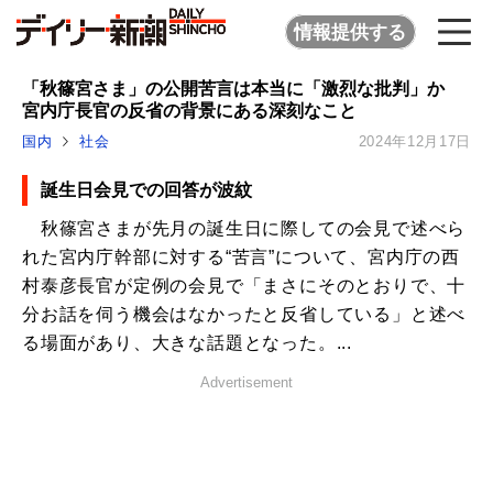
情報提供する
「秋篠宮さま」の公開苦言は本当に「激烈な批判」か
宮内庁長官の反省の背景にある深刻なこと
国内
社会
2024年12月17日
誕生日会見での回答が波紋
秋篠宮さまが先月の誕生日に際しての会見で述べら
れた宮内庁幹部に対する“苦言”について、宮内庁の西
村泰彦長官が定例の会見で「まさにそのとおりで、十
分お話を伺う機会はなかったと反省している」と述べ
る場面があり、大きな話題となった。...
Advertisement