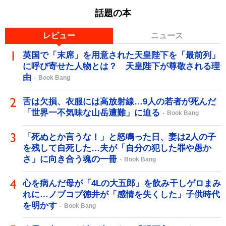
話題の本
レビュー
ニュース
英国で「末席」を用意された天皇陛下を「最前列」
に呼び寄せた人物とは？ 天皇陛下が尊敬される理
由
Book Bang
舌は欠損、衣服には高放射線…9人の若者が死んだ
「世界一不気味な山岳遭難」に迫る
Book Bang
「死ぬとか言うな！」と怒鳴った日、妻は2人の子
を残して自死した…夫が「自分の犯した罪や愚か
さ」に向き合う魂の一冊
Book Bang
心を病んだ母が「4Lの大五郎」を飲み干しゲロまみ
れに…ノブコブ徳井が「感情を失くした」子供時代
を明かす
Book Bang