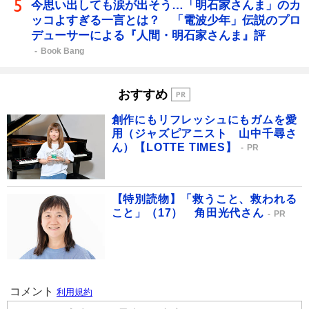
今思い出しても涙が出そう…「明石家さんま」のカ
ッコよすぎる一言とは？ 「電波少年」伝説のプロ
デューサーによる『人間・明石家さんま』評
Book Bang
おすすめ
創作にもリフレッシュにもガムを愛
用（ジャズピアニスト 山中千尋さ
ん）【LOTTE TIMES】
PR
【特別読物】「救うこと、救われる
こと」（17） 角田光代さん
PR