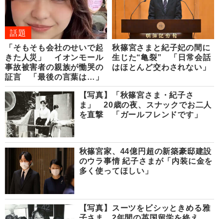
話題
「そもそも会社のせいで起
秋篠宮さまと紀子妃の間に
きた人災」 イオンモール
生じた“亀裂” 「日常会話
事故被害者の親族が慟哭の
はほとんど交わされない」
証言 「最後の言葉は…」
【写真】「秋篠宮さま・紀子さ
ま」 20歳の夜、スナックでお二人
を直撃 「ガールフレンドです」
秋篠宮家、44億円超の新築豪邸建設
のウラ事情 紀子さまが「内装に金を
多く使ってほしい」
【写真】スーツをビシッときめる雅
子さま 2年間の英国留学を終え、