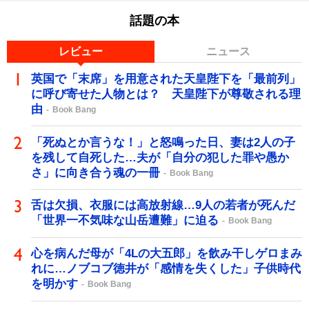
話題の本
レビュー
ニュース
英国で「末席」を用意された天皇陛下を「最前列」
に呼び寄せた人物とは？ 天皇陛下が尊敬される理
由
Book Bang
「死ぬとか言うな！」と怒鳴った日、妻は2人の子
を残して自死した…夫が「自分の犯した罪や愚か
さ」に向き合う魂の一冊
Book Bang
舌は欠損、衣服には高放射線…9人の若者が死んだ
「世界一不気味な山岳遭難」に迫る
Book Bang
心を病んだ母が「4Lの大五郎」を飲み干しゲロまみ
れに…ノブコブ徳井が「感情を失くした」子供時代
を明かす
Book Bang