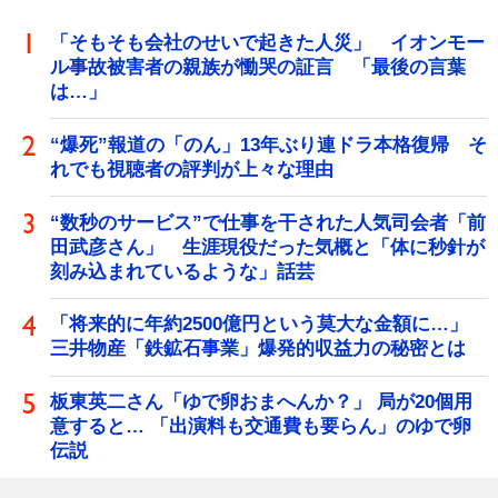
「そもそも会社のせいで起きた人災」 イオンモー
ル事故被害者の親族が慟哭の証言 「最後の言葉
は…」
“爆死”報道の「のん」13年ぶり連ドラ本格復帰 そ
れでも視聴者の評判が上々な理由
“数秒のサービス”で仕事を干された人気司会者「前
田武彦さん」 生涯現役だった気概と「体に秒針が
刻み込まれているような」話芸
「将来的に年約2500億円という莫大な金額に…」
三井物産「鉄鉱石事業」爆発的収益力の秘密とは
板東英二さん「ゆで卵おまへんか？」 局が20個用
意すると… 「出演料も交通費も要らん」のゆで卵
伝説