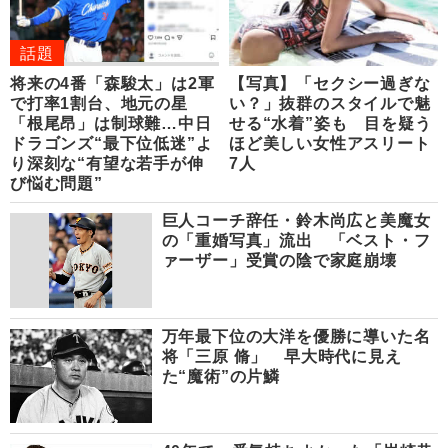
話題
将来の4番「森駿太」は2軍
【写真】「セクシー過ぎな
で打率1割台、地元の星
い？」抜群のスタイルで魅
「根尾昂」は制球難…中日
せる“水着”姿も 目を疑う
ドラゴンズ“最下位低迷”よ
ほど美しい女性アスリート
り深刻な“有望な若手が伸
7人
び悩む問題”
巨人コーチ辞任・鈴木尚広と美魔女
の「重婚写真」流出 「ベスト・フ
ァーザー」受賞の陰で家庭崩壊
万年最下位の大洋を優勝に導いた名
将「三原 脩」 早大時代に見え
た“魔術”の片鱗