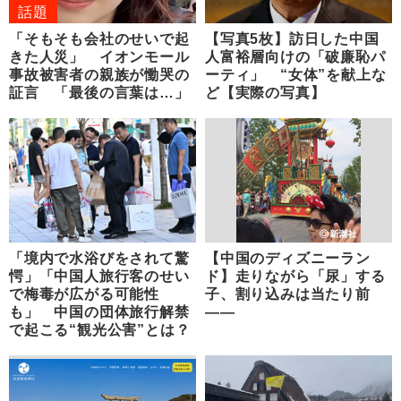
話題
「そもそも会社のせいで起
【写真5枚】訪日した中国
きた人災」 イオンモール
人富裕層向けの「破廉恥パ
事故被害者の親族が慟哭の
ーティ」 “女体”を献上な
証言 「最後の言葉は…」
ど【実際の写真】
「境内で水浴びをされて驚
【中国のディズニーラン
愕」「中国人旅行客のせい
ド】走りながら「尿」する
で梅毒が広がる可能性
子、割り込みは当たり前
も」 中国の団体旅行解禁
――
で起こる“観光公害”とは？