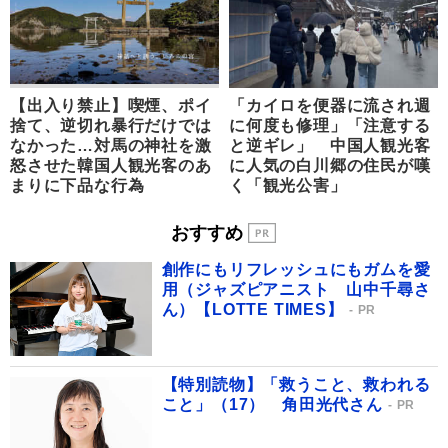
【出入り禁止】喫煙、ポイ
「カイロを便器に流され週
捨て、逆切れ暴行だけでは
に何度も修理」「注意する
なかった…対馬の神社を激
と逆ギレ」 中国人観光客
怒させた韓国人観光客のあ
に人気の白川郷の住民が嘆
まりに下品な行為
く「観光公害」
おすすめ
創作にもリフレッシュにもガムを愛
用（ジャズピアニスト 山中千尋さ
ん）【LOTTE TIMES】
PR
【特別読物】「救うこと、救われる
こと」（17） 角田光代さん
PR