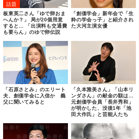
話題
板東英二さん「ゆで卵おま
「創価学会」新年会で「生
へんか？」 局が20個用意
粋の学会っ子」と紹介され
すると… 「出演料も交通費
た大河主演女優
も要らん」のゆで卵伝説
「石原さとみ」のエリート
「久本雅美さん」「山本リ
夫、創価学会に入信か 義
ンダさん」の献金の額は…
父に聞いてみると
元創価学会員「長井秀和」
が明かした、没後1年「池
田大作氏」と芸能人たち