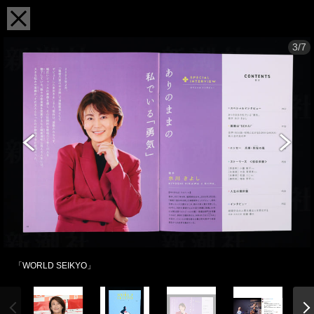
3/7
「WORLD SEIKYO」