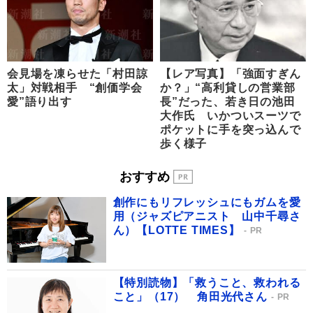
会見場を凍らせた「村田諒
【レア写真】「強面すぎん
太」対戦相手 “創価学会
か？」“高利貸しの営業部
愛”語り出す
長”だった、若き日の池田
大作氏 いかついスーツで
ポケットに手を突っ込んで
歩く様子
おすすめ
創作にもリフレッシュにもガムを愛
用（ジャズピアニスト 山中千尋さ
ん）【LOTTE TIMES】
PR
【特別読物】「救うこと、救われる
こと」（17） 角田光代さん
PR