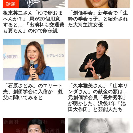
話題
板東英二さん「ゆで卵おま
「創価学会」新年会で「生
へんか？」 局が20個用意
粋の学会っ子」と紹介され
すると… 「出演料も交通費
た大河主演女優
も要らん」のゆで卵伝説
「石原さとみ」のエリート
「久本雅美さん」「山本リ
夫、創価学会に入信か 義
ンダさん」の献金の額は…
父に聞いてみると
元創価学会員「長井秀和」
が明かした、没後1年「池
田大作氏」と芸能人たち