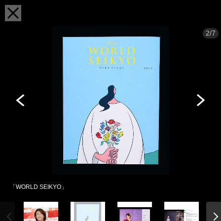
2/7
「WORLD SEIKYO」