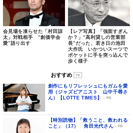
会見場を凍らせた「村田諒
【レア写真】「強面すぎん
太」対戦相手 “創価学会
か？」“高利貸しの営業部
愛”語り出す
長”だった、若き日の池田
大作氏 いかついスーツで
ポケットに手を突っ込んで
歩く様子
おすすめ
創作にもリフレッシュにもガムを愛
用（ジャズピアニスト 山中千尋さ
ん）【LOTTE TIMES】
PR
【特別読物】「救うこと、救われる
こと」（17） 角田光代さん
PR