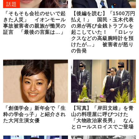
話題
「そもそも会社のせいで起
【後編を読む】「1500万円
きた人災」 イオンモール
払え！」 国民・玉木代表
事故被害者の親族が慟哭の
の弟が再び金銭トラブルを
証言 「最後の言葉は…」
起こしていた！ 「ロレッ
クスなどの高級腕時計を預
けたが…」 被害者が怒り
の告発
「創価学会」新年会で「生
【写真】「岸田文雄」を青
粋の学会っ子」と紹介され
山の料理屋に呼びつけた
た大河主演女優
「大物政治家長男」 なん
とロールスロイスでご登場