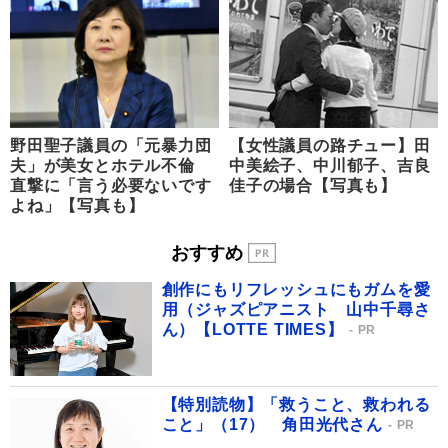
野田聖子議員の「元暴力団
【女性議員の路チュー】田
夫」が美女とホテル不倫
中美絵子、中川郁子、吉良
直撃に「言う必要ないです
佳子の場合【写真も】
よね」【写真も】
おすすめ
創作にもリフレッシュにもガムを愛
用（ジャズピアニスト 山中千尋さ
ん）【LOTTE TIMES】
PR
【特別読物】「救うこと、救われる
こと」（17） 角田光代さん
PR