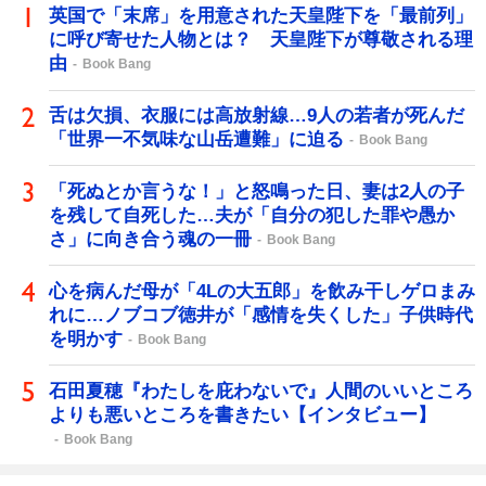
英国で「末席」を用意された天皇陛下を「最前列」
に呼び寄せた人物とは？ 天皇陛下が尊敬される理
由
Book Bang
舌は欠損、衣服には高放射線…9人の若者が死んだ
「世界一不気味な山岳遭難」に迫る
Book Bang
「死ぬとか言うな！」と怒鳴った日、妻は2人の子
を残して自死した…夫が「自分の犯した罪や愚か
さ」に向き合う魂の一冊
Book Bang
心を病んだ母が「4Lの大五郎」を飲み干しゲロまみ
れに…ノブコブ徳井が「感情を失くした」子供時代
を明かす
Book Bang
石田夏穂『わたしを庇わないで』人間のいいところ
よりも悪いところを書きたい【インタビュー】
Book Bang