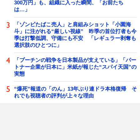
300万円」も、組織に入った瞬間、「お前たち
は…」
「ゾンビたばこ売人」と肩組みショット「小園海
斗」に注がれる“厳しい視線” 昨季の首位打者も今
季は打撃低調、守備にも不安 「レギュラー剥奪も
選択肢のひとつに」
「プーチンの戦争を日本製品が支えている」「パー
トナー企業が日本に」米紙が報じた“スパイ天国”の
実態
“爆死”報道の「のん」13年ぶり連ドラ本格復帰 そ
れでも視聴者の評判が上々な理由