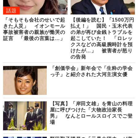
話題
「そもそも会社のせいで起
【後編を読む】「1500万円
きた人災」 イオンモール
払え！」 国民・玉木代表
事故被害者の親族が慟哭の
の弟が再び金銭トラブルを
証言 「最後の言葉は…」
起こしていた！ 「ロレッ
クスなどの高級腕時計を預
けたが…」 被害者が怒り
の告発
「創価学会」新年会で「生粋の学会
っ子」と紹介された大河主演女優
【写真】「岸田文雄」を青山の料理
屋に呼びつけた「大物政治家長
男」 なんとロールスロイスでご登
場