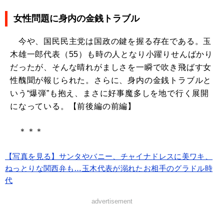
女性問題に身内の金銭トラブル
今や、国民民主党は国政の鍵を握る存在である。玉
木雄一郎代表（55）も時の人となり小躍りせんばかり
だったが、そんな晴れがましさを一瞬で吹き飛ばす女
性醜聞が報じられた。さらに、身内の金銭トラブルと
いう“爆弾”も抱え、まさに好事魔多しを地で行く展開
になっている。【前後編の前編】
＊＊＊
【写真を見る】サンタやバニー、チャイナドレスに美ワキ、
ねっとりな関西弁も…玉木代表が溺れたお相手のグラドル時
代
advertisement