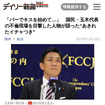
情報提供する
「バーでキスを始めて…」 国民・玉木代表
の不倫現場を目撃した人物が語った“あきれ
たイチャつき”
国内
政治
2024年11月16日
玉木雄一郎代表（
他の写真を見る
）