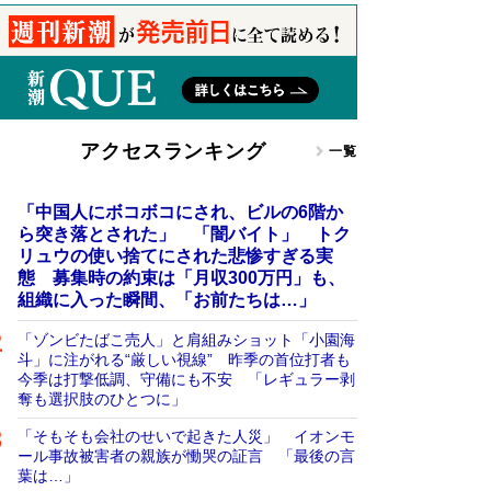
アクセスランキング
一覧
「中国人にボコボコにされ、ビルの6階か
ら突き落とされた」 「闇バイト」 トク
リュウの使い捨てにされた悲惨すぎる実
態 募集時の約束は「月収300万円」も、
組織に入った瞬間、「お前たちは…」
「ゾンビたばこ売人」と肩組みショット「小園海
斗」に注がれる“厳しい視線” 昨季の首位打者も
今季は打撃低調、守備にも不安 「レギュラー剥
奪も選択肢のひとつに」
「そもそも会社のせいで起きた人災」 イオンモ
ール事故被害者の親族が慟哭の証言 「最後の言
葉は…」