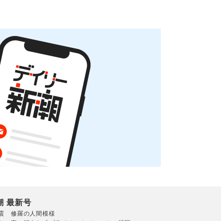
潮 最新号
震 修羅の人間模様