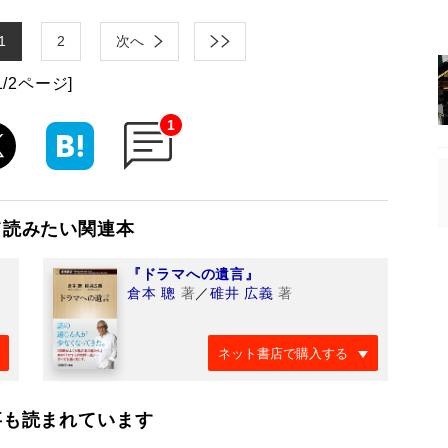
1
2
次へ
1/2ページ]
1
て読みたい関連本
『ドラマへの遺言』
倉本 聰
著
／
碓井 広義
著
ネット書店で購入する
事も読まれています