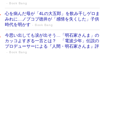
Book Bang
心を病んだ母が「4Lの大五郎」を飲み干しゲロま
みれに…ノブコブ徳井が「感情を失くした」子供
時代を明かす
Book Bang
今思い出しても涙が出そう…「明石家さんま」の
カッコよすぎる一言とは？ 「電波少年」伝説の
プロデューサーによる『人間・明石家さんま』評
Book Bang
「『火垂るの墓』は、大嘘である」原作者
が抱き続けた“自責の念”とは…「自己憐憫
は描きたくない」監督が徹底的にこだわっ
たこと（後編） #戦争の記憶
Book Bang
「叱って伸びるやつは、褒めたらもっと伸びる」
俳優・高嶋政伸が家族に教わった“人を育てるコ
ツ”…芸への考え方を明かす
Book Bang
美輪明宏 晩年の回答を集めた『ほほえんで生き
るための人生相談』がランクイン［エンターテイ
メントベストセラー］
Book Bang
「宇宙兄弟」最終46巻がベストセラー1位 宇宙