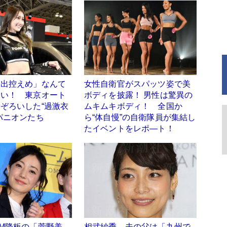
露出控えめ」なんて
女性自衛官がスパッツ姿で美
ない！ 東京オート
ボディを披露！ 男性は驚異の
ぞろいした“過激衣
ムキムキボディ！ 全国か
パニオンたち
ら“体自慢”の自衛隊員が集結し
たイベントをレポ―ト！
M降板の「菅野美
相武紗季、夫の父は「九州で