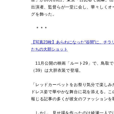
出演者、監督らが一堂に会し、華々しくオ
グを飾った。
＊＊＊
【写真23枚】あらわになった“谷間”に、チラ
たちの大胆ショット
11月公開の映画「ルート29」で、鳥取
（39）は大胆衣装で登場。
「レッドカーペットをお祭り気分で楽しみ
ドレス姿で華やかな舞台に花を添える。こ
報じる記事の多くが彼女のファッションを
しかし、見せ場を作ったのは綾瀬一人で