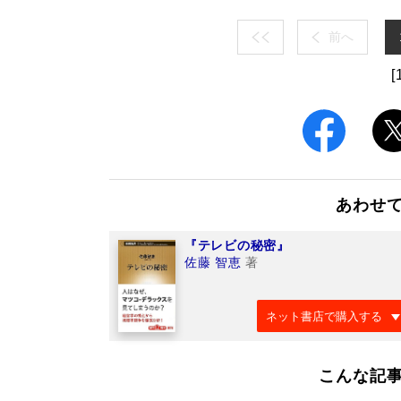
前へ
[
あわせ
『テレビの秘密』
佐藤 智恵
著
ネット書店で購入する
こんな記