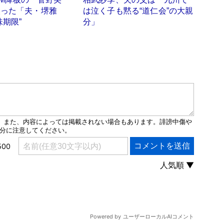
誤った「夫・堺雅
は泣く子も黙る“道仁会”の大親
味期限”
分」