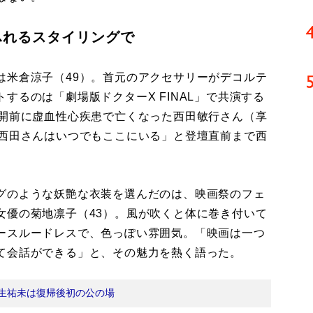
ふれるスタイリングで
米倉涼子（49）。首元のアクセサリーがデコルテ
するのは「劇場版ドクターX FINAL」で共演する
公開前に虚血性心疾患で亡くなった西田敏行さん（享
「西田さんはいつでもここにいる」と登壇直前まで西
グのような妖艶な衣装を選んだのは、映画祭のフェ
女優の菊地凛子（43）。風が吹くと体に巻き付いて
ースルードレスで、色っぽい雰囲気。「映画は一つ
て会話ができる」と、その魅力を熱く語った。
生祐未は復帰後初の公の場