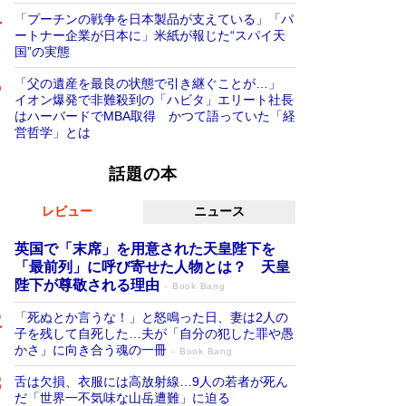
「プーチンの戦争を日本製品が支えている」「パ
ートナー企業が日本に」米紙が報じた“スパイ天
国”の実態
「父の遺産を最良の状態で引き継ぐことが…」
イオン爆発で非難殺到の「ハビタ」エリート社長
はハーバードでMBA取得 かつて語っていた「経
営哲学」とは
話題の本
レビュー
ニュース
英国で「末席」を用意された天皇陛下を
「最前列」に呼び寄せた人物とは？ 天皇
陛下が尊敬される理由
Book Bang
「死ぬとか言うな！」と怒鳴った日、妻は2人の
子を残して自死した…夫が「自分の犯した罪や愚
かさ」に向き合う魂の一冊
Book Bang
舌は欠損、衣服には高放射線…9人の若者が死ん
だ「世界一不気味な山岳遭難」に迫る