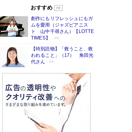
開発への関心を押し上げた18年の物語に幕 特装
おすすめ
版には「宇宙で描かれたマンガ」も収録
Book Bang
創作にもリフレッシュにもガ
友近氏、絶賛！ 鎌倉を舞台に、孤独を抱えた
ムを愛用（ジャズピアニス
人々が新たな一歩を踏み出す連作短篇集『海のほ
ト 山中千尋さん）【LOTTE
とりのプラネット』試し読み
Book Bang
TIMES】
PR
【特別読物】「救うこと、救
われること」（17） 角田光
代さん
PR