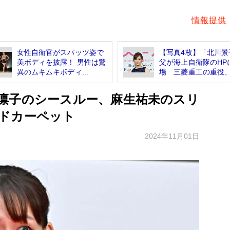
情報提供
女性自衛官がスパッツ姿で
【写真4枚】「北川景
美ボディを披露！ 男性は驚
父が海上自衛隊のHP
異のムキムキボディ...
場 三菱重工の重役、.
凛子のシースルー、麻生祐未のスリ
ドカーペット
2024年11月01日