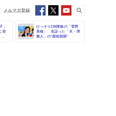
メルマガ登録
子」
ひっそりCM降板の「菅野
に登
美穂」 見誤った「夫・堺
..
雅人」の“賞味期限”