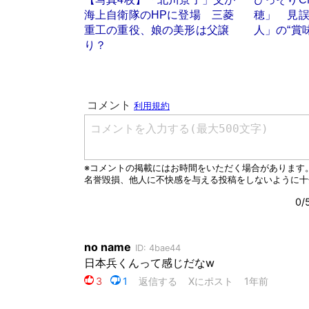
海上自衛隊のHPに登場 三菱
穂」 見
重工の重役、娘の美形は父譲
人」の“賞
り？