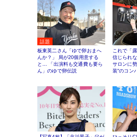
話題
板東英二さん「ゆで卵おまへ
これで「
んか？」 局が20個用意する
信じられ
と… 「出演料も交通費も要ら
サロンに勢
ん」のゆで卵伝説
装“のコン
【写真4枚】「北川景子」父が
ひっそりC