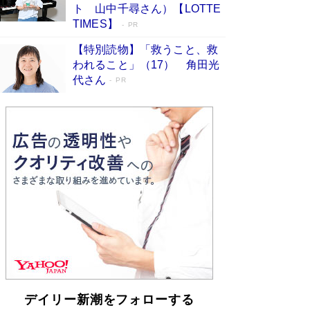
らも文庫化 映画化された直木賞受賞作もランク
ト 山中千尋さん）【LOTTE
イン［文庫ベストセラー］
Book Bang
TIMES】
PR
【特別読物】「救うこと、救
われること」（17） 角田光
代さん
PR
デイリー新潮をフォローする