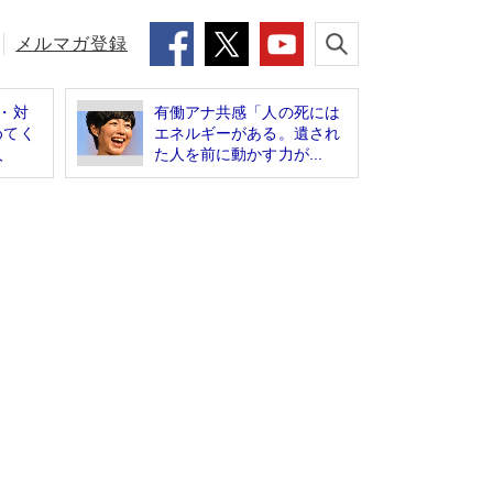
メルマガ登録
・対
有働アナ共感「人の死には
めてく
エネルギーがある。遺され
人
た人を前に動かす力が...