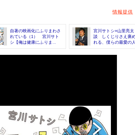
情報提供
自著の映画化にふりまわさ
宮川サトシ×山里亮太
れている（1） 宮川サト
談 しくじりさえ褒
シ【俺は健康にふりま...
れる、僕らの最愛の