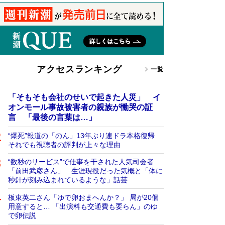
アクセスランキング
一覧
「そもそも会社のせいで起きた人災」 イ
オンモール事故被害者の親族が慟哭の証
言 「最後の言葉は…」
“爆死”報道の「のん」13年ぶり連ドラ本格復帰
それでも視聴者の評判が上々な理由
“数秒のサービス”で仕事を干された人気司会者
「前田武彦さん」 生涯現役だった気概と「体に
秒針が刻み込まれているような」話芸
板東英二さん「ゆで卵おまへんか？」 局が20個
用意すると… 「出演料も交通費も要らん」のゆ
で卵伝説