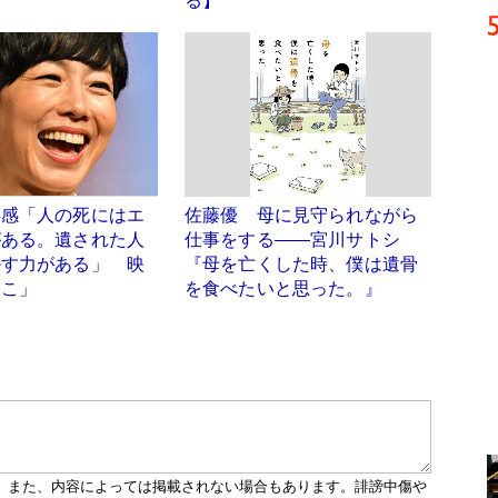
る】
共感「人の死にはエ
佐藤優 母に見守られながら
がある。遺された人
仕事をする――宮川サトシ
かす力がある」 映
『母を亡くした時、僕は遺骨
いこ」
を食べたいと思った。』