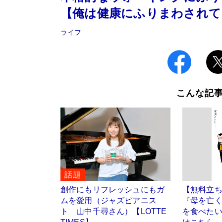
【俺は健康にふりまわされて
ライフ
こんな記
話題
創作にもリフレッシュにもガ
【無料立
ムを愛用（ジャズピアニス
『母を亡
ト 山中千尋さん）【LOTTE
を食べたい