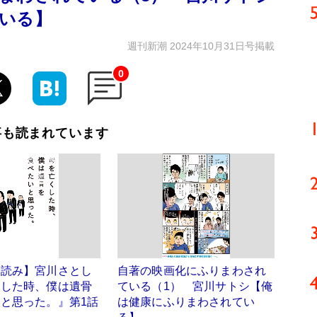
いる】
週刊新潮 2024年10月31日号掲載
0
事も読まれています
ち読み】宮川さとし
自著の映画化にふりまわされ
くした時、僕は遺骨
ている（1） 宮川サトシ【俺
と思った。』第1話
は健康にふりまわされてい