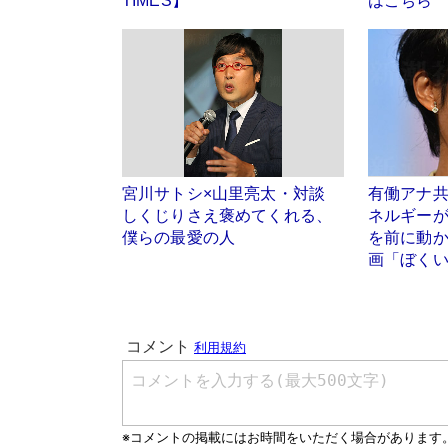
TIMES】
はこちら
宮川サトシ×山里亮太・対談
有働アナ
しくじりさえ褒めてくれる、
ネルギー
僕らの最愛の人
を前に動
画「ぼく