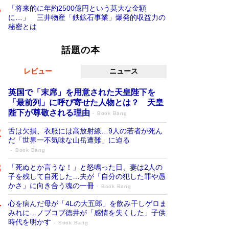
「将来的に年約2500億円という莫大な金額
に…」 三井物産「鉄鉱石事業」爆発的収益力の
秘密とは
話題の本
レビュー
ニュース
英国で「末席」を用意された天皇陛下を
「最前列」に呼び寄せた人物とは？ 天皇
陛下が尊敬される理由
Book Bang
舌は欠損、衣服には高放射線…9人の若者が死ん
だ「世界一不気味な山岳遭難」に迫る
Book Bang
「死ぬとか言うな！」と怒鳴った日、妻は2人の
子を残して自死した…夫が「自分の犯した罪や愚
かさ」に向き合う魂の一冊
Book Bang
心を病んだ母が「4Lの大五郎」を飲み干しゲロま
みれに…ノブコブ徳井が「感情を失くした」子供
時代を明かす
Book Bang