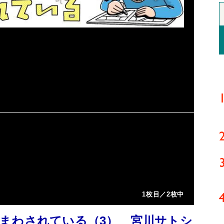
1枚目／2枚中
まわされている（3） 宮川サトシ