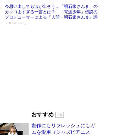
今思い出しても涙が出そう…「明石家さんま」の
カッコよすぎる一言とは？ 「電波少年」伝説の
プロデューサーによる『人間・明石家さんま』評
Book Bang
「宇宙兄弟」最終46巻がベストセラー1
位 宇宙開発への関心を押し上げた18年の
物語に幕 特装版には「宇宙で描かれたマ
ンガ」も収録
Book Bang
美輪明宏 晩年の回答を集めた『ほほえんで生き
るための人生相談』がランクイン［エンターテイ
メントベストセラー］
Book Bang
「『火垂るの墓』は、大嘘である」原作者が抱き
続けた“自責の念”とは…「自己憐憫は描きたくな
い」監督が徹底的にこだわったこと（後編） #
戦争の記憶
Book Bang
皇室はなぜ世界から尊敬されているのか？ 「天
おすすめ
皇陛下はお元気でおられるか」がサウジ国王の第
一声になる理由
Book Bang
創作にもリフレッシュにもガ
東野圭吾、伊坂幸太郎の人気シリーズ最新作どち
ムを愛用（ジャズピアニス