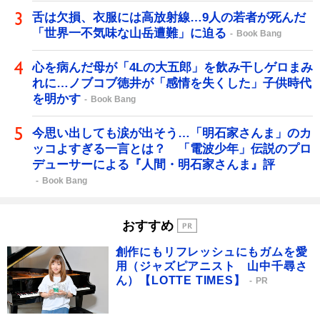
舌は欠損、衣服には高放射線…9人の若者が死んだ
「世界一不気味な山岳遭難」に迫る
Book Bang
心を病んだ母が「4Lの大五郎」を飲み干しゲロまみ
れに…ノブコブ徳井が「感情を失くした」子供時代
を明かす
Book Bang
今思い出しても涙が出そう…「明石家さんま」のカ
ッコよすぎる一言とは？ 「電波少年」伝説のプロ
デューサーによる『人間・明石家さんま』評
Book Bang
おすすめ
創作にもリフレッシュにもガムを愛
用（ジャズピアニスト 山中千尋さ
ん）【LOTTE TIMES】
PR