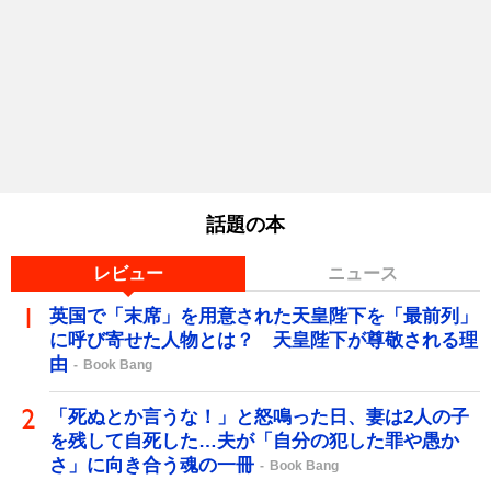
話題の本
レビュー
ニュース
英国で「末席」を用意された天皇陛下を「最前列」
に呼び寄せた人物とは？ 天皇陛下が尊敬される理
由
Book Bang
「死ぬとか言うな！」と怒鳴った日、妻は2人の子
を残して自死した…夫が「自分の犯した罪や愚か
さ」に向き合う魂の一冊
Book Bang