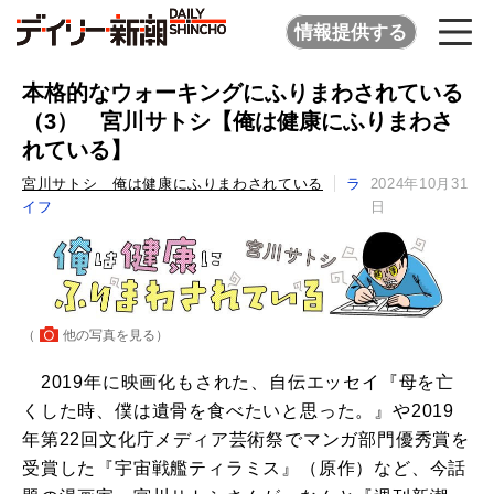
情報提供する
本格的なウォーキングにふりまわされている
（3） 宮川サトシ【俺は健康にふりまわさ
れている】
宮川サトシ 俺は健康にふりまわされている
ラ
2024年10月31
イフ
日
（
他の写真を見る
）
2019年に映画化もされた、自伝エッセイ『母を亡
くした時、僕は遺骨を食べたいと思った。』や2019
年第22回文化庁メディア芸術祭でマンガ部門優秀賞を
受賞した『宇宙戦艦ティラミス』（原作）など、今話