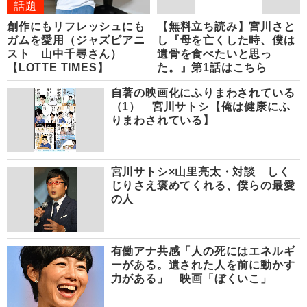
話題
創作にもリフレッシュにも
【無料立ち読み】宮川さと
ガムを愛用（ジャズピアニ
し『母を亡くした時、僕は
スト 山中千尋さん）
遺骨を食べたいと思っ
【LOTTE TIMES】
た。』第1話はこちら
自著の映画化にふりまわされている
（1） 宮川サトシ【俺は健康にふ
りまわされている】
宮川サトシ×山里亮太・対談 しく
じりさえ褒めてくれる、僕らの最愛
の人
有働アナ共感「人の死にはエネルギ
ーがある。遺された人を前に動かす
力がある」 映画「ぼくいこ」