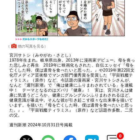
（
他の写真を見る
）
宮川サトシ（みやがわ・さとし）
1978年生まれ。岐阜県出身。2013年に漫画家デビュー。母を喪っ
た悲しみと再生 2019年に映画化もされた、自伝エッセイ『母を
亡くした時、僕は遺骨を食べたいと思った。』や2019年第22回文
化庁メディア芸術祭でマンガ部門優秀賞を受賞した『宇宙戦艦テ
ィラミス』（原作）など、今話題の漫画家・宮川サトシさんが、
なんと『週刊新潮』で「俺は健康にふりまわされている」を連載
中！ テーマとなるのはズバリ『健康』！ 実は、宮川さんは健
康に気遣うどころか、健康にグルングルンふりまわされるほど、
健康意識が暴走中。そんな彼が引き起こす様々な出来事を描いて
います。を描いた『母を亡くした時、僕は遺骨を食べたいと思っ
た。』。『宇宙戦艦ティラミス』（原作）など話題作多数。二児
の父。
週刊新潮 2024年10月31日号掲載
0