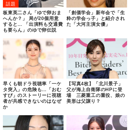
話題
板東英二さん「ゆで卵おま
「創価学会」新年会で「生
へんか？」 局が20個用意
粋の学会っ子」と紹介され
すると… 「出演料も交通費
た「大河主演女優」
も要らん」のゆで卵伝説
早くも朝ドラ視聴率「一ケ
【写真4枚】「北川景子」
タ突入」の危険も…「おむ
父が海上自衛隊のHPに登
すび」のストーリーに視聴
場 三菱重工の重役、娘の
者が共感できないのはなぜ
美形は父譲り？
か