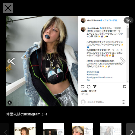
4/8
仲里依紗のInstagramより