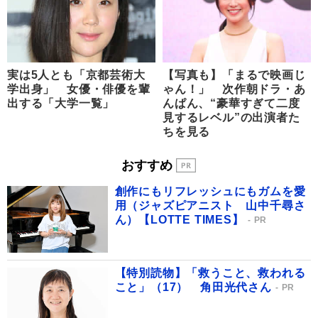
実は5人とも「京都芸術大
【写真も】「まるで映画じ
学出身」 女優・俳優を輩
ゃん！」 次作朝ドラ・あ
出する「大学一覧」
んぱん、“豪華すぎて二度
見するレベル”の出演者た
ちを見る
おすすめ
創作にもリフレッシュにもガムを愛
用（ジャズピアニスト 山中千尋さ
ん）【LOTTE TIMES】
PR
【特別読物】「救うこと、救われる
こと」（17） 角田光代さん
PR