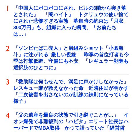
「中国人にボコボコにされ、ビルの6階から突き落
とされた」 「闇バイト」 トクリュウの使い捨て
にされた悲惨すぎる実態 募集時の約束は「月収
300万円」も、組織に入った瞬間、「お前たち
は…」
「ゾンビたばこ売人」と肩組みショット「小園海
斗」に注がれる“厳しい視線” 昨季の首位打者も今
季は打撃低調、守備にも不安 「レギュラー剥奪も
選択肢のひとつに」
「救助隊は何もせんで、満足に声かけしなかった」
レスキュー隊が救えなかった命 近隣住民が明かす
「二次被害を出さないのが訓練の鉄則になっている
様子」
「父の遺産を最良の状態で引き継ぐことが…」 イ
オン爆発で非難殺到の「ハビタ」エリート社長はハ
ーバードでMBA取得 かつて語っていた「経営哲