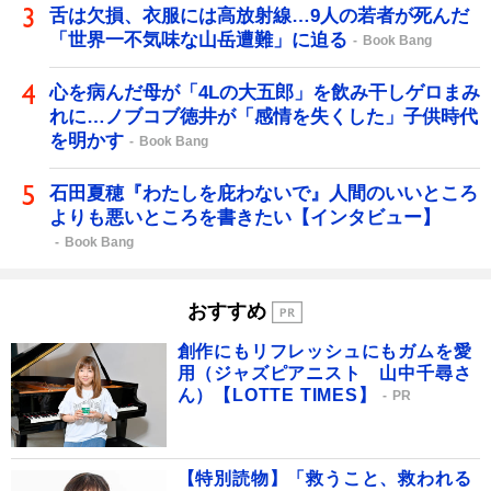
舌は欠損、衣服には高放射線…9人の若者が死んだ
「世界一不気味な山岳遭難」に迫る
Book Bang
心を病んだ母が「4Lの大五郎」を飲み干しゲロまみ
れに…ノブコブ徳井が「感情を失くした」子供時代
を明かす
Book Bang
石田夏穂『わたしを庇わないで』人間のいいところ
よりも悪いところを書きたい【インタビュー】
Book Bang
おすすめ
創作にもリフレッシュにもガムを愛
用（ジャズピアニスト 山中千尋さ
ん）【LOTTE TIMES】
PR
【特別読物】「救うこと、救われる