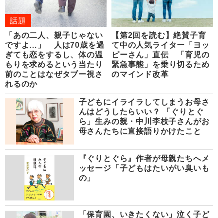
話題
「あの二人、親子じゃない
【第2回を読む】絶賛子育
ですよ…」 人は70歳を過
て中の人気ライター「ヨッ
ぎても恋をするし、体の温
ピーさん」直伝 「育児の
もりを求めるという当たり
緊急事態」を乗り切るため
前のことはなぜタブー視さ
のマインド改革
れるのか
子どもにイライラしてしまうお母さ
んはどうしたらいい？ 「ぐりとぐ
ら」生みの親・中川李枝子さんがお
母さんたちに直接語りかけたこと
『ぐりとぐら』作者が母親たちへメ
ッセージ「子どもはたいがい臭いも
の」
「保育園、いきたくない」泣く子ど