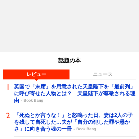
話題の本
レビュー
ニュース
英国で「末席」を用意された天皇陛下を「最前列」
に呼び寄せた人物とは？ 天皇陛下が尊敬される理
由
Book Bang
「死ぬとか言うな！」と怒鳴った日、妻は2人の子
を残して自死した…夫が「自分の犯した罪や愚か
さ」に向き合う魂の一冊
Book Bang