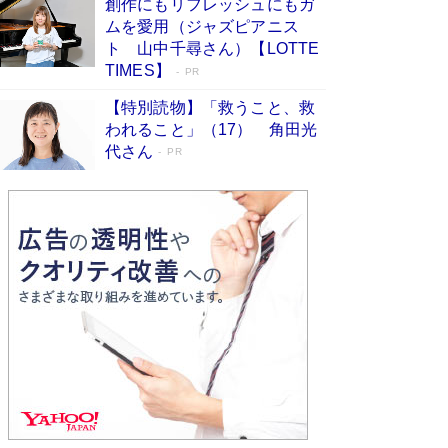
創作にもリフレッシュにもガ
Book Bang
ムを愛用（ジャズピアニス
友近氏、絶賛！ 鎌倉を舞台に、孤独を抱えた
ト 山中千尋さん）【LOTTE
人々が新たな一歩を踏み出す連作短篇集『海のほ
TIMES】
PR
とりのプラネット』試し読み
Book Bang
【特別読物】「救うこと、救
われること」（17） 角田光
代さん
PR