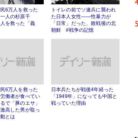
民6万人を救った
トイレの前でソ連兵に襲われ
う一人の杉原千
た日本人女性――性暴力が
本人を救った「義
「日常」だった、敗戦後の北
た
朝鮮 #戦争の記憶
民6万人を救った
日本兵たちが戦後4年経った
人労働者が食べてい
「1949年」になっても中国と
まるで「豚のエサ」
戦っていた理由
に激高した男が取っ
行動とは