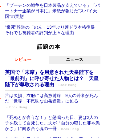
「プーチンの戦争を日本製品が支えている」「パ
ートナー企業が日本に」米紙が報じた“スパイ天
国”の実態
“爆死”報道の「のん」13年ぶり連ドラ本格復帰
それでも視聴者の評判が上々な理由
話題の本
レビュー
ニュース
英国で「末席」を用意された天皇陛下を
「最前列」に呼び寄せた人物とは？ 天皇
陛下が尊敬される理由
Book Bang
舌は欠損、衣服には高放射線…9人の若者が死ん
だ「世界一不気味な山岳遭難」に迫る
Book Bang
「死ぬとか言うな！」と怒鳴った日、妻は2人の
子を残して自死した…夫が「自分の犯した罪や愚
かさ」に向き合う魂の一冊
Book Bang