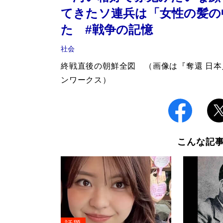
てきたソ連兵は「女性の髪の
た #戦争の記憶
社会
終戦直後の朝鮮全図 （画像は『奪還 日
ンワークス）
こんな記