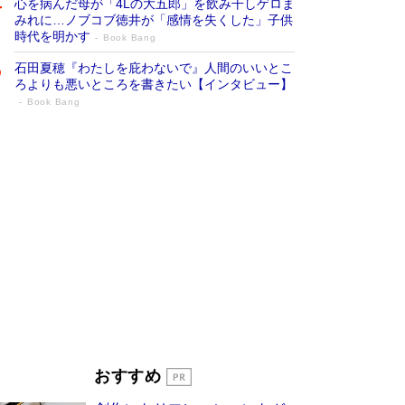
心を病んだ母が「4Lの大五郎」を飲み干しゲロま
みれに…ノブコブ徳井が「感情を失くした」子供
時代を明かす
Book Bang
石田夏穂『わたしを庇わないで』人間のいいとこ
ろよりも悪いところを書きたい【インタビュー】
Book Bang
「叱って伸びるやつは、褒めたらもっと伸
びる」俳優・高嶋政伸が家族に教わっ
た“人を育てるコツ”…芸への考え方を明か
す
Book Bang
「『火垂るの墓』は、大嘘である」原作者が抱き
続けた“自責の念”とは…「自己憐憫は描きたくな
い」監督が徹底的にこだわったこと（後編） #
戦争の記憶
Book Bang
美輪明宏 晩年の回答を集めた『ほほえんで生き
るための人生相談』がランクイン［エンターテイ
メントベストセラー］
Book Bang
「宇宙兄弟」最終46巻がベストセラー1位 宇宙
おすすめ
開発への関心を押し上げた18年の物語に幕 特装
版には「宇宙で描かれたマンガ」も収録