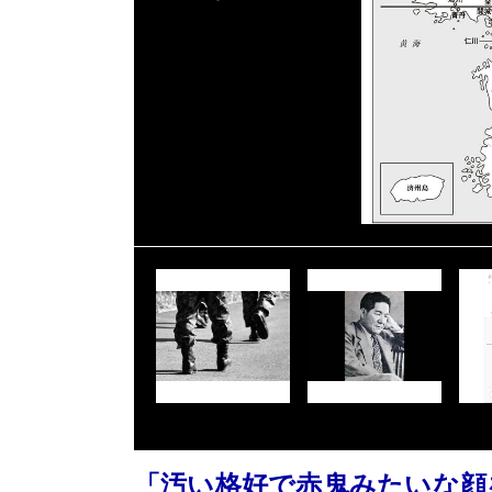
「汚い格好で赤鬼みたいな顔