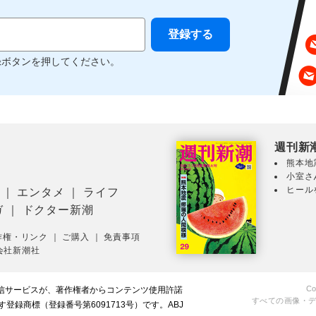
録ボタンを押してください。
週刊新
熊本地
小室さ
ヒール
｜
エンタメ
｜
ライフ
ガ
｜
ドクター新潮
作権・リンク
｜
ご購入
｜
免責事項
会社新潮社
Co
配信サービスが、著作権者からコンテンツ使用許諾
すべての画像・
録商標（登録番号第6091713号）です。ABJ