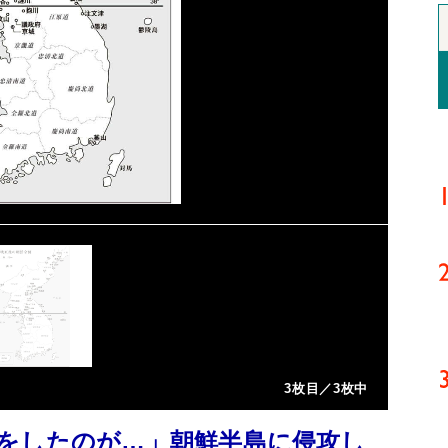
3枚目／3枚中
をしたのが…」朝鮮半島に侵攻し