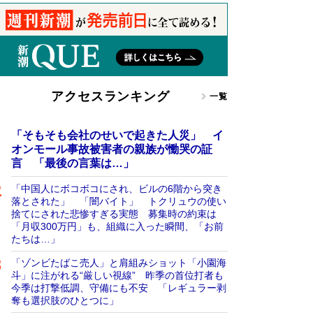
アクセスランキング
一覧
「そもそも会社のせいで起きた人災」 イ
オンモール事故被害者の親族が慟哭の証
言 「最後の言葉は…」
「中国人にボコボコにされ、ビルの6階から突き
落とされた」 「闇バイト」 トクリュウの使い
捨てにされた悲惨すぎる実態 募集時の約束は
「月収300万円」も、組織に入った瞬間、「お前
たちは…」
「ゾンビたばこ売人」と肩組みショット「小園海
斗」に注がれる“厳しい視線” 昨季の首位打者も
今季は打撃低調、守備にも不安 「レギュラー剥
奪も選択肢のひとつに」