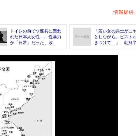
情報提供
トイレの前でソ連兵に襲わ
「若い女の兵士がニ
れた日本人女性――性暴力
としながら、ピスト
が「日常」だった、敗...
きつけて…」 朝鮮半.