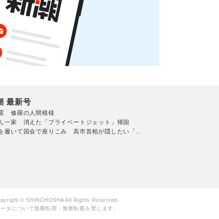
潮 最新号
震 修羅の人間模様
ん一家 消えた「プライベートジェット」帰国
を履いて国会で座りこみ 高市首相が隠したい「...
pyright © SHINCHOSHA All Rights Reserved.
データについて無断転用・無断転載を禁じます。