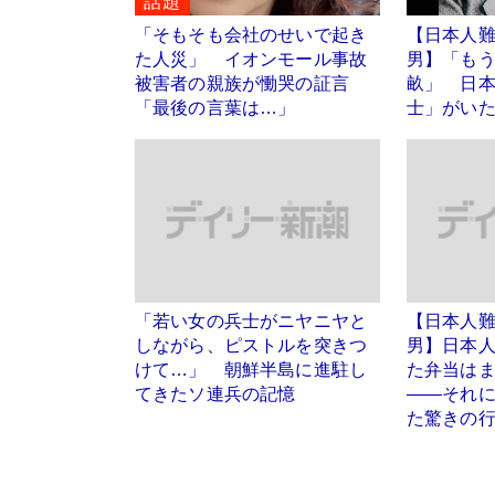
話題
「そもそも会社のせいで起き
【日本人難
た人災」 イオンモール事故
男】「も
被害者の親族が慟哭の証言
畝」 日
「最後の言葉は…」
士」がい
「若い女の兵士がニヤニヤと
【日本人難
しながら、ピストルを突きつ
男】日本
けて…」 朝鮮半島に進駐し
た弁当は
てきたソ連兵の記憶
――それ
た驚きの