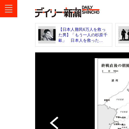
【日本人難民6万人を救っ
た男】「もう一人の杉原千
畝」 日本人を救った...