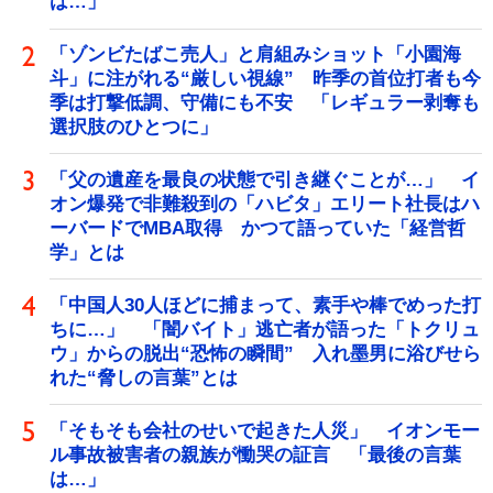
は…」
「ゾンビたばこ売人」と肩組みショット「小園海
斗」に注がれる“厳しい視線” 昨季の首位打者も今
季は打撃低調、守備にも不安 「レギュラー剥奪も
選択肢のひとつに」
「父の遺産を最良の状態で引き継ぐことが…」 イ
オン爆発で非難殺到の「ハビタ」エリート社長はハ
ーバードでMBA取得 かつて語っていた「経営哲
学」とは
「中国人30人ほどに捕まって、素手や棒でめった打
ちに…」 「闇バイト」逃亡者が語った「トクリュ
ウ」からの脱出“恐怖の瞬間” 入れ墨男に浴びせら
れた“脅しの言葉”とは
「そもそも会社のせいで起きた人災」 イオンモー
ル事故被害者の親族が慟哭の証言 「最後の言葉
は…」