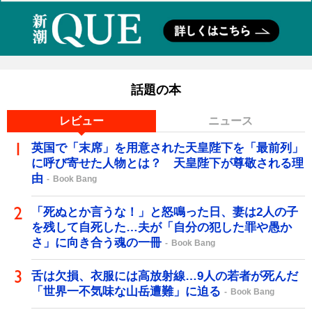
話題の本
レビュー
ニュース
英国で「末席」を用意された天皇陛下を「最前列」
に呼び寄せた人物とは？ 天皇陛下が尊敬される理
由
Book Bang
「死ぬとか言うな！」と怒鳴った日、妻は2人の子
を残して自死した…夫が「自分の犯した罪や愚か
さ」に向き合う魂の一冊
Book Bang
舌は欠損、衣服には高放射線…9人の若者が死んだ
「世界一不気味な山岳遭難」に迫る
Book Bang