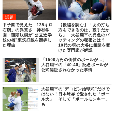
話題
甲子園で見えた「135キロ
【後編を読む】「あの打ち
右腕」の異質さ 神村学
方をできるのは、投手だか
園・龍頭汰樹が“公立進学
ら」 大谷翔平の異色のバ
校の雄”東筑打線を翻弄し
ッティングの秘密とは？
た理由
10代の頃の大谷に相談を受
けた専門家が解説
「1500万円の価値のボールが…」
大谷翔平の「40-40」記念ボールが
公式認証されなかった事情
大谷翔平の“デコピン始球式”だけで
はない！日本球界で愛された「ボー
ル犬」 そして「ボールモンキー」
も