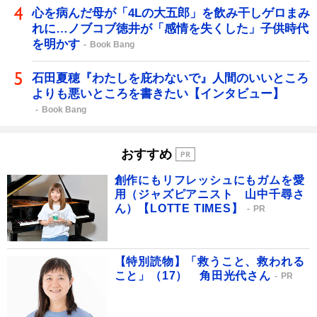
心を病んだ母が「4Lの大五郎」を飲み干しゲロまみ
れに…ノブコブ徳井が「感情を失くした」子供時代
を明かす
Book Bang
石田夏穂『わたしを庇わないで』人間のいいところ
よりも悪いところを書きたい【インタビュー】
Book Bang
おすすめ
創作にもリフレッシュにもガムを愛
用（ジャズピアニスト 山中千尋さ
ん）【LOTTE TIMES】
PR
【特別読物】「救うこと、救われる
こと」（17） 角田光代さん
PR