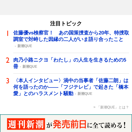
注目トピック
佐藤優vs検察官！ あの国策捜査から20年、特捜取
調室で対峙した因縁の二人がいま語り合ったこと
新潮QUE
肉乃小路ニクヨ「わたし」の人生を生きるための5
冊
新潮QUE
〈本人インタビュー〉渦中の当事者「佐藤二朗」は
何を語ったのか――「フジテレビ」で起きた「橋本
愛」とのハラスメント騒動
新潮QUE
「新潮QUE」とは？