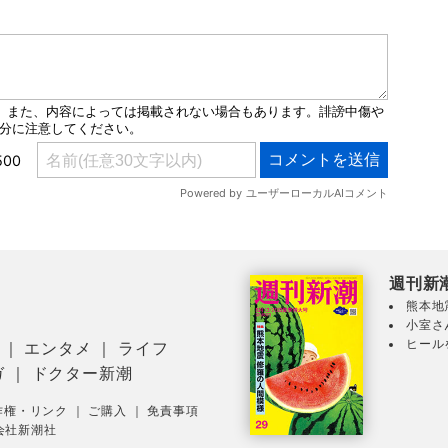
週刊新
熊本地
小室さ
ヒール
｜
エンタメ
｜
ライフ
ガ
｜
ドクター新潮
作権・リンク
｜
ご購入
｜
免責事項
会社新潮社