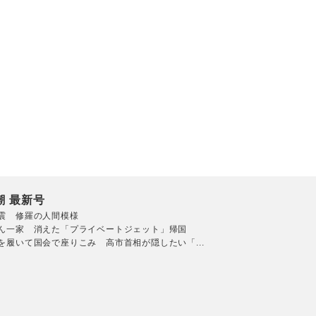
潮 最新号
震 修羅の人間模様
ん一家 消えた「プライベートジェット」帰国
を履いて国会で座りこみ 高市首相が隠したい「...