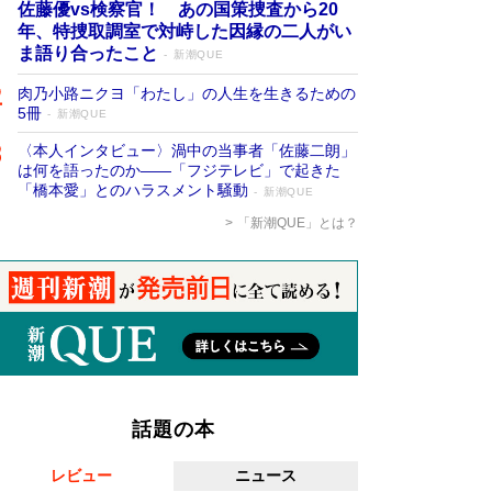
佐藤優vs検察官！ あの国策捜査から20
年、特捜取調室で対峙した因縁の二人がい
ま語り合ったこと
新潮QUE
肉乃小路ニクヨ「わたし」の人生を生きるための
5冊
新潮QUE
〈本人インタビュー〉渦中の当事者「佐藤二朗」
は何を語ったのか――「フジテレビ」で起きた
「橋本愛」とのハラスメント騒動
新潮QUE
「新潮QUE」とは？
話題の本
レビュー
ニュース