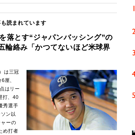
事も読まれています
影を落とす“ジャパンバッシング”の
五輪絡み「かつてないほど米球界
）は三冠
分6厘、
打点はリー
塁打、40
優秀選手
ンソン以
ジャーの
ため打者