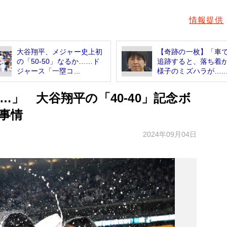
情報提供
大谷翔平、メジャー史上初
【奇跡の一枚】「車で
の「50-50」なるか……ド
追跡すると、落ち着
ジャース「一塁コ...
様子のミズハラが…..
…」 大谷翔平の「40-40」記念ボ
事情
2024年09月04日