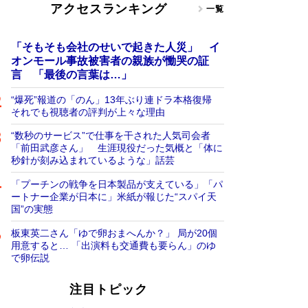
アクセスランキング
一覧
「そもそも会社のせいで起きた人災」 イ
オンモール事故被害者の親族が慟哭の証
言 「最後の言葉は…」
“爆死”報道の「のん」13年ぶり連ドラ本格復帰
それでも視聴者の評判が上々な理由
“数秒のサービス”で仕事を干された人気司会者
「前田武彦さん」 生涯現役だった気概と「体に
秒針が刻み込まれているような」話芸
「プーチンの戦争を日本製品が支えている」「パ
ートナー企業が日本に」米紙が報じた“スパイ天
国”の実態
板東英二さん「ゆで卵おまへんか？」 局が20個
用意すると… 「出演料も交通費も要らん」のゆ
で卵伝説
注目トピック