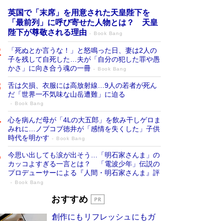
英国で「末席」を用意された天皇陛下を
「最前列」に呼び寄せた人物とは？ 天皇
陛下が尊敬される理由
Book Bang
「死ぬとか言うな！」と怒鳴った日、妻は2人の
子を残して自死した…夫が「自分の犯した罪や愚
かさ」に向き合う魂の一冊
Book Bang
舌は欠損、衣服には高放射線…9人の若者が死ん
だ「世界一不気味な山岳遭難」に迫る
Book Bang
心を病んだ母が「4Lの大五郎」を飲み干しゲロま
みれに…ノブコブ徳井が「感情を失くした」子供
時代を明かす
Book Bang
今思い出しても涙が出そう…「明石家さんま」の
カッコよすぎる一言とは？ 「電波少年」伝説の
プロデューサーによる『人間・明石家さんま』評
Book Bang
「宇宙兄弟」最終46巻がベストセラー1
おすすめ
位 宇宙開発への関心を押し上げた18年の
創作にもリフレッシュにもガ
物語に幕 特装版には「宇宙で描かれたマ