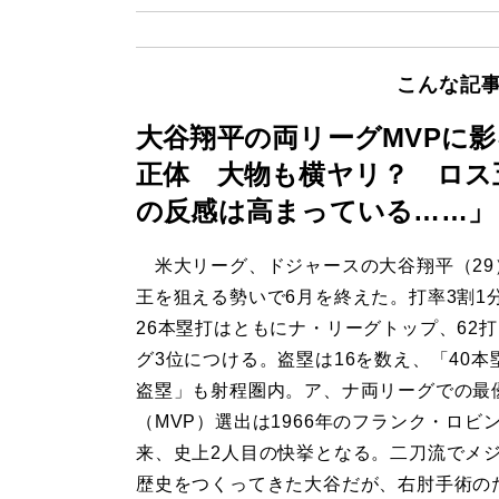
こんな記
大谷翔平の両リーグMVPに
正体 大物も横ヤリ？ ロス
の反感は高まっている……」
米大リーグ、ドジャースの大谷翔平（29
王を狙える勢いで6月を終えた。打率3割1
26本塁打はともにナ・リーグトップ、62
グ3位につける。盗塁は16を数え、「40本
盗塁」も射程圏内。ア、ナ両リーグでの最
（MVP）選出は1966年のフランク・ロビ
来、史上2人目の快挙となる。二刀流でメ
歴史をつくってきた大谷だが、右肘手術の