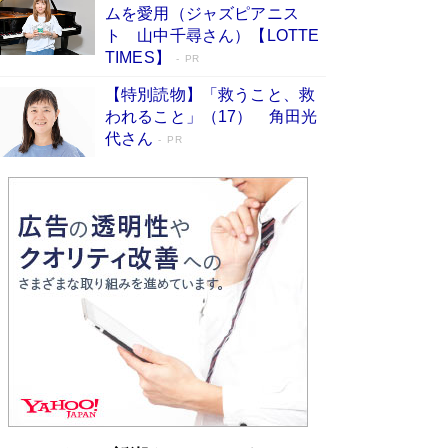
ムを愛用（ジャズピアニス
ンガ」も収録
Book Bang
ト 山中千尋さん）【LOTTE
美輪明宏 晩年の回答を集めた『ほほえんで生き
TIMES】
PR
るための人生相談』がランクイン［エンターテイ
メントベストセラー］
Book Bang
【特別読物】「救うこと、救
われること」（17） 角田光
「『火垂るの墓』は、大嘘である」原作者が抱き
代さん
続けた“自責の念”とは…「自己憐憫は描きたくな
PR
い」監督が徹底的にこだわったこと（後編） #
戦争の記憶
Book Bang
「叱って伸びるやつは、褒めたらもっと伸びる」
俳優・高嶋政伸が家族に教わった“人を育てるコ
ツ”…芸への考え方を明かす
Book Bang
東野圭吾、伊坂幸太郎の人気シリーズ最新作どち
らも文庫化 映画化された直木賞受賞作もランク
イン［文庫ベストセラー］
Book Bang