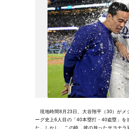
現地時間8月23日、大谷翔平（30）がメ
ーグ史上6人目の「40本塁打・40盗塁」を
た。しかし、この時、彼の放ったサヨナラ