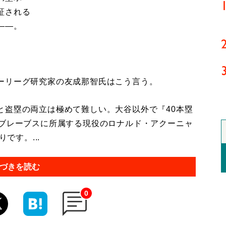
証される
――。
ーリーグ研究家の友成那智氏はこう言う。
と盗塁の両立は極めて難しい。大谷以外で『40本塁
、ブレーブスに所属する現役のロナルド・アクーニャ
です。...
づきを読む
0