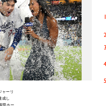
ジャーリ
達成し
満塁ホー