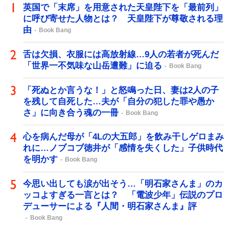
英国で「末席」を用意された天皇陛下を「最前列」
に呼び寄せた人物とは？ 天皇陛下が尊敬される理
由
Book Bang
舌は欠損、衣服には高放射線…9人の若者が死んだ
「世界一不気味な山岳遭難」に迫る
Book Bang
「死ぬとか言うな！」と怒鳴った日、妻は2人の子
を残して自死した…夫が「自分の犯した罪や愚か
さ」に向き合う魂の一冊
Book Bang
心を病んだ母が「4Lの大五郎」を飲み干しゲロまみ
れに…ノブコブ徳井が「感情を失くした」子供時代
を明かす
Book Bang
今思い出しても涙が出そう…「明石家さんま」のカ
ッコよすぎる一言とは？ 「電波少年」伝説のプロ
デューサーによる『人間・明石家さんま』評
Book Bang