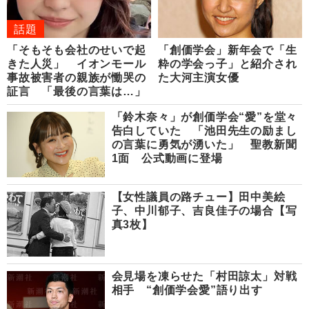
話題
「そもそも会社のせいで起
「創価学会」新年会で「生
きた人災」 イオンモール
粋の学会っ子」と紹介され
事故被害者の親族が慟哭の
た大河主演女優
証言 「最後の言葉は…」
「鈴木奈々」が創価学会“愛”を堂々
告白していた 「池田先生の励まし
の言葉に勇気が湧いた」 聖教新聞
1面 公式動画に登場
【女性議員の路チュー】田中美絵
子、中川郁子、吉良佳子の場合【写
真3枚】
会見場を凍らせた「村田諒太」対戦
相手 “創価学会愛”語り出す