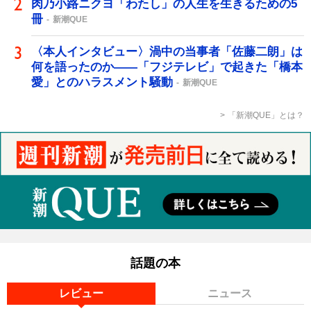
肉乃小路ニクヨ「わたし」の人生を生きるための5
冊
新潮QUE
〈本人インタビュー〉渦中の当事者「佐藤二朗」は
何を語ったのか――「フジテレビ」で起きた「橋本
愛」とのハラスメント騒動
新潮QUE
「新潮QUE」とは？
話題の本
レビュー
ニュース