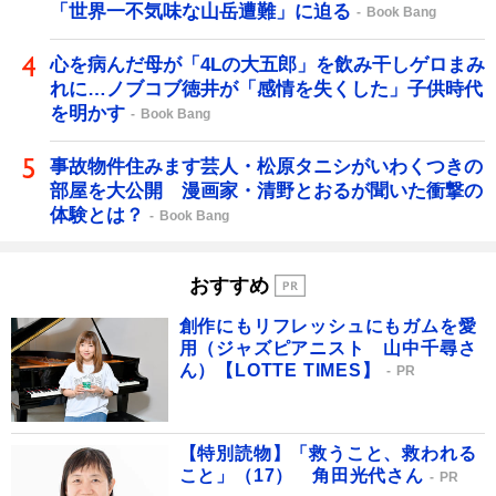
「世界一不気味な山岳遭難」に迫る
Book Bang
心を病んだ母が「4Lの大五郎」を飲み干しゲロまみ
れに…ノブコブ徳井が「感情を失くした」子供時代
を明かす
Book Bang
事故物件住みます芸人・松原タニシがいわくつきの
部屋を大公開 漫画家・清野とおるが聞いた衝撃の
体験とは？
Book Bang
おすすめ
創作にもリフレッシュにもガムを愛
用（ジャズピアニスト 山中千尋さ
ん）【LOTTE TIMES】
PR
【特別読物】「救うこと、救われる
こと」（17） 角田光代さん
PR