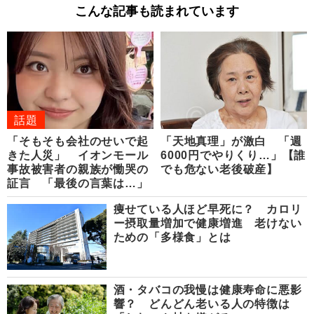
こんな記事も読まれています
話題
「そもそも会社のせいで起
「天地真理」が激白 「週
きた人災」 イオンモール
6000円でやりくり…」【誰
事故被害者の親族が慟哭の
でも危ない老後破産】
証言 「最後の言葉は…」
痩せている人ほど早死に？ カロリ
ー摂取量増加で健康増進 老けない
ための「多様食」とは
酒・タバコの我慢は健康寿命に悪影
響？ どんどん老いる人の特徴は