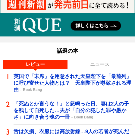
話題の本
レビュー
ニュース
英国で「末席」を用意された天皇陛下を「最前列」
に呼び寄せた人物とは？ 天皇陛下が尊敬される理
由
Book Bang
「死ぬとか言うな！」と怒鳴った日、妻は2人の子
を残して自死した…夫が「自分の犯した罪や愚か
さ」に向き合う魂の一冊
Book Bang
舌は欠損、衣服には高放射線…9人の若者が死んだ