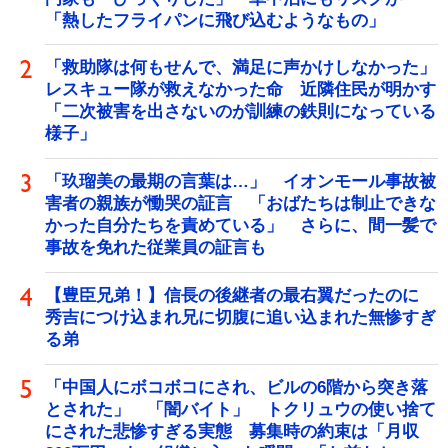
「熱したフライパンに飛び込むようなもの」
「救助隊は何もせんで、満足に声かけしなかった」
レスキュー隊が救えなかった命 近隣住民が明かす
「二次被害を出さないのが訓練の鉄則になっている
様子」
「玖瑠美の最期の言葉は…」 イオンモール事故被
害者の親族が慟哭の証言 「おばたちは制止できな
かった自分たちを責めている」 さらに、間一髪で
事故を免れた従業員の証言も
【豊臣兄弟！】信長の後継者の最右翼だったのに
秀吉につけ込まれ兄に切腹に追い込まれた無惨すぎ
る弟
「中国人にボコボコにされ、ビルの6階から突き落
とされた」 「闇バイト」 トクリュウの使い捨て
にされた悲惨すぎる実態 募集時の約束は「月収