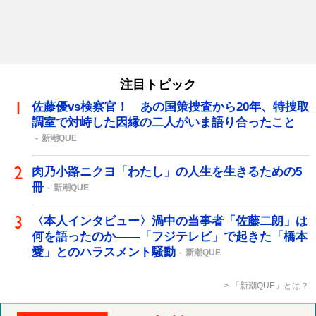
注目トピック
佐藤優vs検察官！ あの国策捜査から20年、特捜取
調室で対峙した因縁の二人がいま語り合ったこと
新潮QUE
肉乃小路ニクヨ「わたし」の人生を生きるための5
冊
新潮QUE
〈本人インタビュー〉渦中の当事者「佐藤二朗」は
何を語ったのか――「フジテレビ」で起きた「橋本
愛」とのハラスメント騒動
新潮QUE
「新潮QUE」とは？