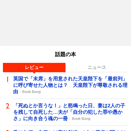
話題の本
レビュー
ニュース
英国で「末席」を用意された天皇陛下を「最前列」
に呼び寄せた人物とは？ 天皇陛下が尊敬される理
由
Book Bang
「死ぬとか言うな！」と怒鳴った日、妻は2人の子
を残して自死した…夫が「自分の犯した罪や愚か
さ」に向き合う魂の一冊
Book Bang