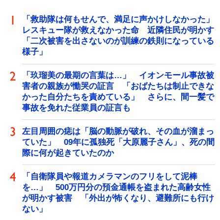
「救助隊は何もせんで、満足に声かけしなかった」
レスキュー隊が救えなかった命 近隣住民が明かす
「二次被害を出さないのが訓練の鉄則になっている
様子」
「玖瑠美の最期の言葉は…」 イオンモール事故被
害者の親族が慟哭の証言 「おばたちは制止できな
かった自分たちを責めている」 さらに、間一髪で
事故を免れた従業員の証言も
左目周囲の痣は「脳の動脈が破れ、その血が溜まっ
ていた」 09年に孤独死「大原麗子さん」、死の間
際に何が起きていたのか
「自衛隊員や報道カメラマンのフリをして泥棒
を…」 500万円分の預金通帳を盗まれた高齢女性
が明かす被害 「外出が怖くなり、避難所にも行け
ない」