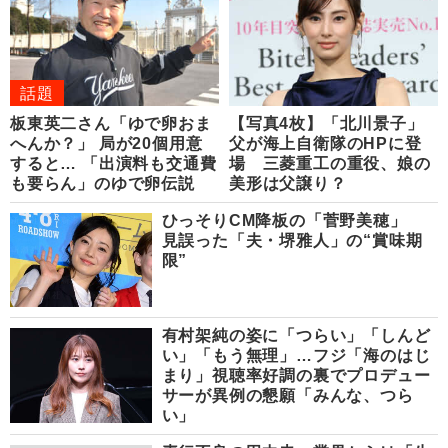
話題
板東英二さん「ゆで卵おま
【写真4枚】「北川景子」
へんか？」 局が20個用意
父が海上自衛隊のHPに登
すると… 「出演料も交通費
場 三菱重工の重役、娘の
も要らん」のゆで卵伝説
美形は父譲り？
ひっそりCM降板の「菅野美穂」
見誤った「夫・堺雅人」の“賞味期
限”
有村架純の姿に「つらい」「しんど
い」「もう無理」…フジ「海のはじ
まり」視聴率好調の裏でプロデュー
サーが異例の懇願「みんな、つら
い」