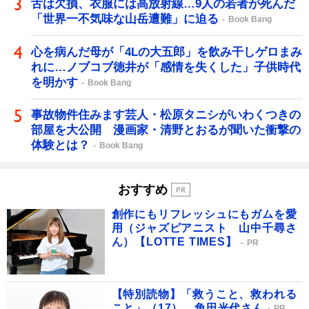
舌は欠損、衣服には高放射線…9人の若者が死んだ
「世界一不気味な山岳遭難」に迫る
Book Bang
心を病んだ母が「4Lの大五郎」を飲み干しゲロまみ
れに…ノブコブ徳井が「感情を失くした」子供時代
を明かす
Book Bang
事故物件住みます芸人・松原タニシがいわくつきの
部屋を大公開 漫画家・清野とおるが聞いた衝撃の
体験とは？
Book Bang
おすすめ
創作にもリフレッシュにもガムを愛
用（ジャズピアニスト 山中千尋さ
ん）【LOTTE TIMES】
PR
【特別読物】「救うこと、救われる
こと」（17） 角田光代さん
PR