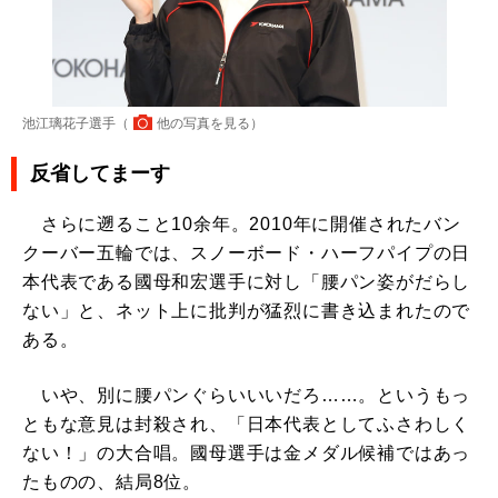
池江璃花子選手（
他の写真を見る
）
反省してまーす
さらに遡ること10余年。2010年に開催されたバン
クーバー五輪では、スノーボード・ハーフパイプの日
本代表である國母和宏選手に対し「腰パン姿がだらし
ない」と、ネット上に批判が猛烈に書き込まれたので
ある。
いや、別に腰パンぐらいいいだろ……。というもっ
ともな意見は封殺され、「日本代表としてふさわしく
ない！」の大合唱。國母選手は金メダル候補ではあっ
たものの、結局8位。