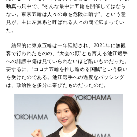
動真っ只中で、“そんな最中に五輪を開催してはなら
ない。東京五輪は人々の命を危険に晒す”、という意
見が、主に左翼系と呼ばれる人々の間で広まってい
た。
結果的に東京五輪は一年延期され、2021年に無観
客で行われたものの、“大会の顔”とも言える池江選手
への誹謗中傷は見ていられないほど酷いものだった。
要するに、“コロナ五輪を推し進める国賊”という扱い
を受けたのである。池江選手への過度なバッシング
は、政治性を多分に帯びたものだったのだ。