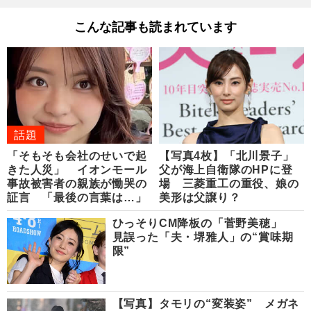
こんな記事も読まれています
話題
「そもそも会社のせいで起
【写真4枚】「北川景子」
きた人災」 イオンモール
父が海上自衛隊のHPに登
事故被害者の親族が慟哭の
場 三菱重工の重役、娘の
証言 「最後の言葉は…」
美形は父譲り？
ひっそりCM降板の「菅野美穂」
見誤った「夫・堺雅人」の“賞味期
限”
【写真】タモリの“変装姿” メガネ