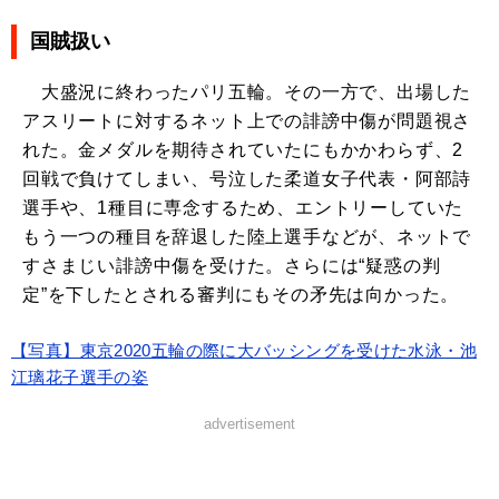
国賊扱い
大盛況に終わったパリ五輪。その一方で、出場した
アスリートに対するネット上での誹謗中傷が問題視さ
れた。金メダルを期待されていたにもかかわらず、2
回戦で負けてしまい、号泣した柔道女子代表・阿部詩
選手や、1種目に専念するため、エントリーしていた
もう一つの種目を辞退した陸上選手などが、ネットで
すさまじい誹謗中傷を受けた。さらには“疑惑の判
定”を下したとされる審判にもその矛先は向かった。
【写真】東京2020五輪の際に大バッシングを受けた水泳・池
江璃花子選手の姿
advertisement