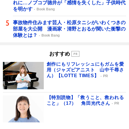
れに…ノブコブ徳井が「感情を失くした」子供時代
を明かす
Book Bang
事故物件住みます芸人・松原タニシがいわくつきの
部屋を大公開 漫画家・清野とおるが聞いた衝撃の
体験とは？
Book Bang
おすすめ
創作にもリフレッシュにもガムを愛
用（ジャズピアニスト 山中千尋さ
ん）【LOTTE TIMES】
PR
【特別読物】「救うこと、救われる
こと」（17） 角田光代さん
PR