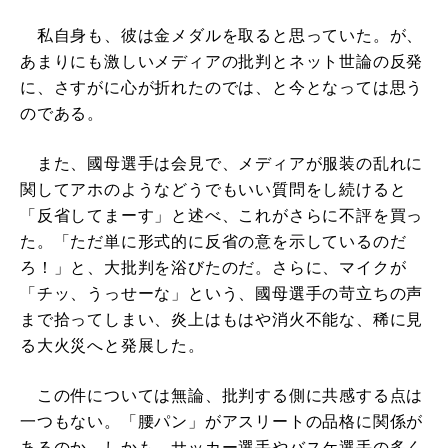
私自身も、彼は金メダルを取ると思っていた。が、
あまりにも激しいメディアの批判とネット世論の反発
に、さすがに心が折れたのでは、と今となっては思う
のである。
また、國母選手は会見で、メディアが服装の乱れに
関してアホのようなどうでもいい質問をし続けると
「反省してまーす」と述べ、これがさらに不評を買っ
た。「ただ単に形式的に反省の意を示しているのだ
ろ！」と、大批判を浴びたのだ。さらに、マイクが
「チッ、うっせーな」という、國母選手の苛立ちの声
まで拾ってしまい、炎上はもはや消火不能な、稀に見
る大火災へと発展した。
この件については無論、批判する側に共感する点は
一つもない。「腰パン」がアスリートの品格に関係が
あるのか。しかも、サッカー選手やバスケ選手の多く