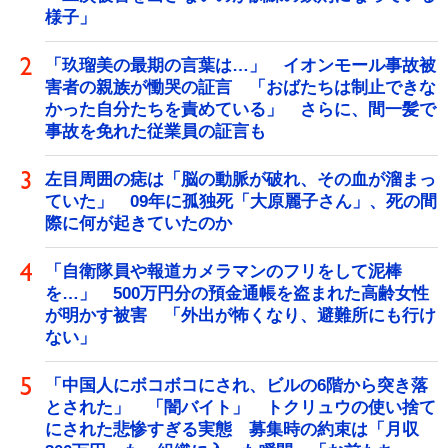
様子」
「玖瑠美の最期の言葉は…」 イオンモール事故被
害者の親族が慟哭の証言 「おばたちは制止できな
かった自分たちを責めている」 さらに、間一髪で
事故を免れた従業員の証言も
左目周囲の痣は「脳の動脈が破れ、その血が溜まっ
ていた」 09年に孤独死「大原麗子さん」、死の間
際に何が起きていたのか
「自衛隊員や報道カメラマンのフリをして泥棒
を…」 500万円分の預金通帳を盗まれた高齢女性
が明かす被害 「外出が怖くなり、避難所にも行け
ない」
「中国人にボコボコにされ、ビルの6階から突き落
とされた」 「闇バイト」 トクリュウの使い捨て
にされた悲惨すぎる実態 募集時の約束は「月収