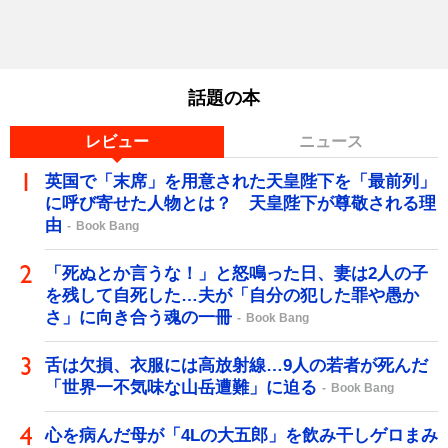
話題の本
レビュー
ニュース
英国で「末席」を用意された天皇陛下を「最前列」
に呼び寄せた人物とは？ 天皇陛下が尊敬される理
由
Book Bang
「死ぬとか言うな！」と怒鳴った日、妻は2人の子
を残して自死した…夫が「自分の犯した罪や愚か
さ」に向き合う魂の一冊
Book Bang
舌は欠損、衣服には高放射線…9人の若者が死んだ
「世界一不気味な山岳遭難」に迫る
Book Bang
心を病んだ母が「4Lの大五郎」を飲み干しゲロまみ