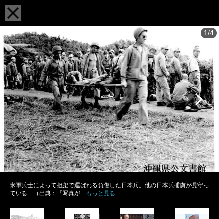
1/4
米軍兵士によって担架で運ばれる負傷した日本兵。他の日本兵捕虜が見守っ
ている （出典：「写真が…
もっと見る