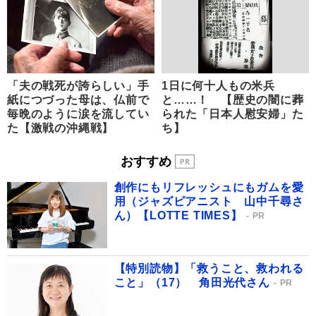
「夫の戦死が誇らしい」手
1日に何十人もの米兵
紙につづった母は、仏前で
と……！ 【歴史の闇に葬
毎晩のように涙を流してい
られた「日本人慰安婦」た
た【激戦の沖縄戦】
ち】
おすすめ
創作にもリフレッシュにもガムを愛
用（ジャズピアニスト 山中千尋さ
ん）【LOTTE TIMES】
PR
【特別読物】「救うこと、救われる
こと」（17） 角田光代さん
PR