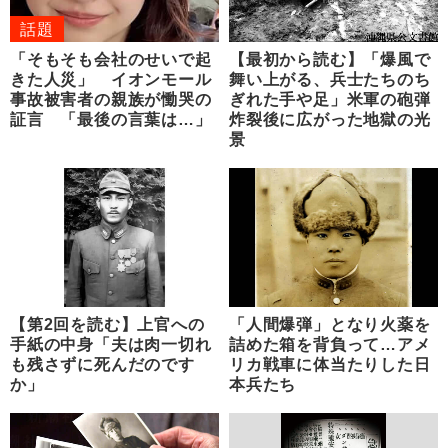
話題
「そもそも会社のせいで起
【最初から読む】「爆風で
きた人災」 イオンモール
舞い上がる、兵士たちのち
事故被害者の親族が慟哭の
ぎれた手や足」米軍の砲弾
証言 「最後の言葉は…」
炸裂後に広がった地獄の光
景
【第2回を読む】上官への
「人間爆弾」となり火薬を
手紙の中身「夫は肉一切れ
詰めた箱を背負って…アメ
も残さずに死んだのです
リカ戦車に体当たりした日
か」
本兵たち