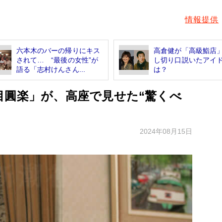
情報提供
六本木のバーの帰りにキス
高倉健が「高級鮨店
されて… “最後の女性”が
し切り口説いたアイ
語る「志村けんさん...
は？
目圓楽」が、高座で見せた“驚くべ
2024年08月15日