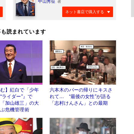
中山秀征
著
ネット書店で購入する
事も読まれています
読む】紅白で「少年
六本木のバーの帰りにキスさ
“ライダー”』で
れて… “最後の女性”が語る
 「加山雄三」の大
「志村けんさん」との最期
学ぶ危機管理術