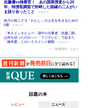
佐藤優vs検察官！ あの国策捜査から20
年、特捜取調室で対峙した因縁の二人がい
ま語り合ったこと
新潮QUE
肉乃小路ニクヨ「わたし」の人生を生きるための
5冊
新潮QUE
〈本人インタビュー〉渦中の当事者「佐藤二朗」
は何を語ったのか――「フジテレビ」で起きた
「橋本愛」とのハラスメント騒動
新潮QUE
「新潮QUE」とは？
話題の本
レビュー
ニュース