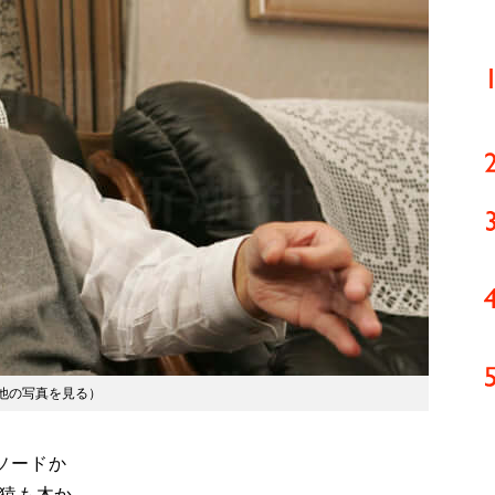
他の写真を見る
）
ソードか
“猿も木か