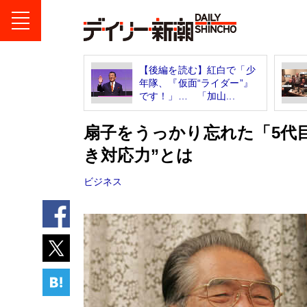
【後編を読む】紅白で「少
年隊、『仮面“ライダー”』
です！」… 「加山...
扇子をうっかり忘れた「5代
き対応力”とは
ビジネス