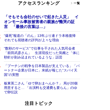
アクセスランキング
一覧
「そもそも会社のせいで起きた人災」 イ
オンモール事故被害者の親族が慟哭の証
言 「最後の言葉は…」
“爆死”報道の「のん」13年ぶり連ドラ本格復帰
それでも視聴者の評判が上々な理由
“数秒のサービス”で仕事を干された人気司会者
「前田武彦さん」 生涯現役だった気概と「体に
秒針が刻み込まれているような」話芸
「プーチンの戦争を日本製品が支えている」「パ
ートナー企業が日本に」米紙が報じた“スパイ天
国”の実態
板東英二さん「ゆで卵おまへんか？」 局が20個
用意すると… 「出演料も交通費も要らん」のゆ
で卵伝説
注目トピック