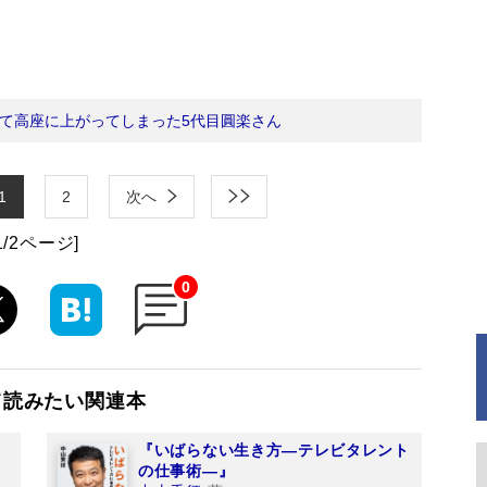
て高座に上がってしまった5代目圓楽さん
1
2
次へ
1/2ページ]
0
て読みたい関連本
『いばらない生き方―テレビタレント
の仕事術―』