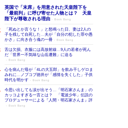
英国で「末席」を用意された天皇陛下を
「最前列」に呼び寄せた人物とは？ 天皇
陛下が尊敬される理由
Book Bang
「死ぬとか言うな！」と怒鳴った日、妻は2人の
子を残して自死した…夫が「自分の犯した罪や愚
かさ」に向き合う魂の一冊
Book Bang
舌は欠損、衣服には高放射線…9人の若者が死ん
だ「世界一不気味な山岳遭難」に迫る
Book Bang
心を病んだ母が「4Lの大五郎」を飲み干しゲロま
みれに…ノブコブ徳井が「感情を失くした」子供
時代を明かす
Book Bang
今思い出しても涙が出そう…「明石家さんま」の
カッコよすぎる一言とは？ 「電波少年」伝説の
プロデューサーによる『人間・明石家さんま』評
Book Bang
「宇宙兄弟」最終46巻がベストセラー1
位 宇宙開発への関心を押し上げた18年の
物語に幕 特装版には「宇宙で描かれたマ