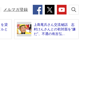
メルマガ登録
」を貸
上島竜兵さん交流秘話 志
ドルと
村けんさんとの初対面を“嫌
だ”、不遇の有吉弘...