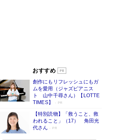
ンガ」も収録
Book Bang
美輪明宏 晩年の回答を集めた『ほほえんで生き
るための人生相談』がランクイン［エンターテイ
メントベストセラー］
Book Bang
「『火垂るの墓』は、大嘘である」原作者が抱き
続けた“自責の念”とは…「自己憐憫は描きたくな
い」監督が徹底的にこだわったこと（後編） #
戦争の記憶
Book Bang
「叱って伸びるやつは、褒めたらもっと伸びる」
おすすめ
俳優・高嶋政伸が家族に教わった“人を育てるコ
ツ”…芸への考え方を明かす
Book Bang
創作にもリフレッシュにもガ
東野圭吾、伊坂幸太郎の人気シリーズ最新作どち
ムを愛用（ジャズピアニス
らも文庫化 映画化された直木賞受賞作もランク
ト 山中千尋さん）【LOTTE
イン［文庫ベストセラー］
Book Bang
TIMES】
PR
【特別読物】「救うこと、救
われること」（17） 角田光
代さん
PR