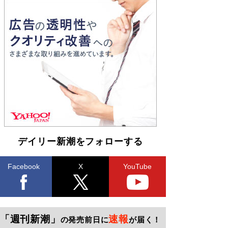
デイリー新潮をフォローする
Facebook
X
YouTube
「週刊新潮」
速報
の発売前日に
が届く！