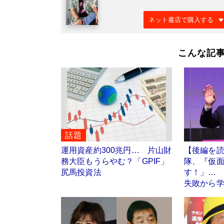
ネット書店で購入する
こんな記
話題
運用資産約300兆円… 片山財
【後編を
務大臣もうらやむ？「GPIF」
隊、『仮面
尻馬投資法
す！」…
失敗から