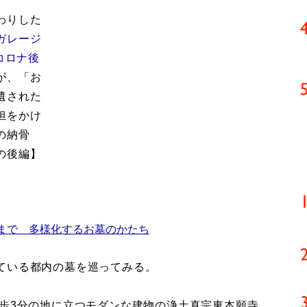
わりした
ガレージ
コロナ後
が、「お
遺された
担をかけ
の納骨
の後編】
まで 多様化するお墓のかたち
ている都内の墓を巡ってみる。
歩3分の地に立つモダンな建物の浄土真宗東本願寺