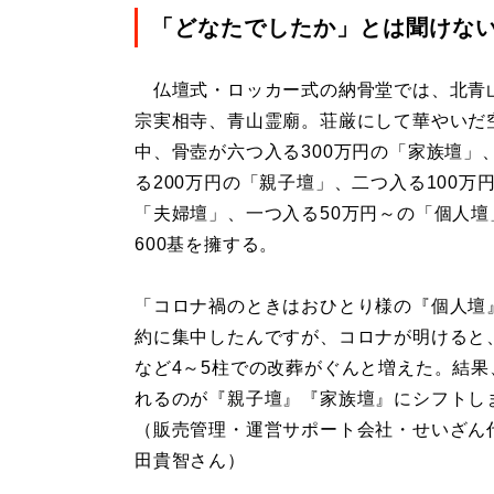
「どなたでしたか」とは聞けな
仏壇式・ロッカー式の納骨堂では、北青
宗実相寺、青山霊廟。荘厳にして華やいだ
中、骨壺が六つ入る300万円の「家族壇」
る200万円の「親子壇」、二つ入る100万
「夫婦壇」、一つ入る50万円～の「個人壇
600基を擁する。
「コロナ禍のときはおひとり様の『個人壇
約に集中したんですが、コロナが明けると
など4～5柱での改葬がぐんと増えた。結果
れるのが『親子壇』『家族壇』にシフトし
（販売管理・運営サポート会社・せいざん
田貴智さん）