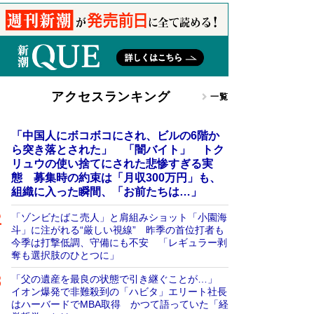
アクセスランキング
一覧
「中国人にボコボコにされ、ビルの6階か
ら突き落とされた」 「闇バイト」 トク
リュウの使い捨てにされた悲惨すぎる実
態 募集時の約束は「月収300万円」も、
組織に入った瞬間、「お前たちは…」
「ゾンビたばこ売人」と肩組みショット「小園海
斗」に注がれる“厳しい視線” 昨季の首位打者も
今季は打撃低調、守備にも不安 「レギュラー剥
奪も選択肢のひとつに」
「父の遺産を最良の状態で引き継ぐことが…」
イオン爆発で非難殺到の「ハビタ」エリート社長
はハーバードでMBA取得 かつて語っていた「経