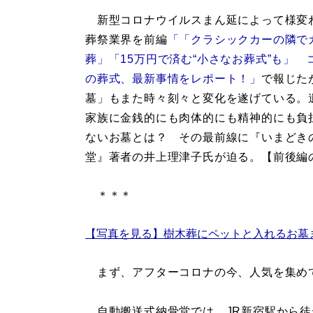
新型コロナウイルスまん延によって様変
葬祭業界を前編
「「クラシックカーの隣で
葬」「15万円で済む“小さなお葬式”も」 
の葬式、最新事情をレポート！」
で報じた
墓」もまた時々刻々と変化を遂げている。
家族に金銭的にも肉体的にも精神的にも負
ないお墓とは？ その最前線に『いまどき
堂』著者の井上理津子氏が迫る。【前後編
＊＊＊
【写真を見る】樹木葬にペットと入れるお墓
まず、アフターコロナの今、人気を集め
自動搬送式納骨堂では、JR新宿駅から徒