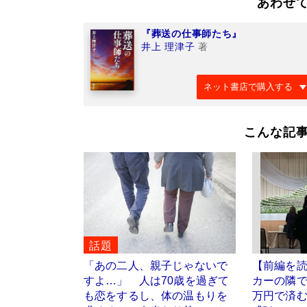
あわせ
『葬送の仕事師たち』
井上 理津子
著
ネット書店で購入する
こんな記
話題
「あの二人、親子じゃないで
【前編を
すよ…」 人は70歳を過ぎて
カーの隣で
も恋をするし、体の温もりを
万円で済む