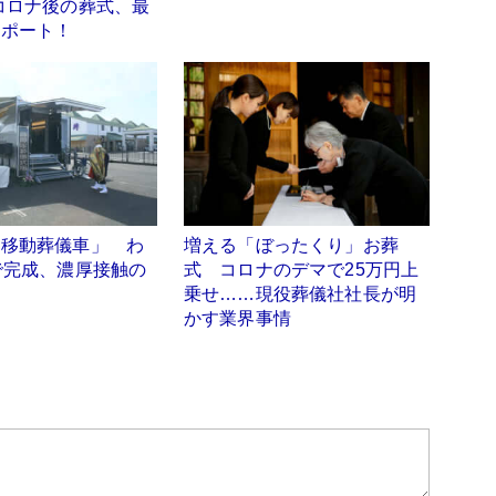
コロナ後の葬式、最
レポート！
「移動葬儀車」 わ
増える「ぼったくり」お葬
で完成、濃厚接触の
式 コロナのデマで25万円上
シ
乗せ……現役葬儀社社長が明
かす業界事情