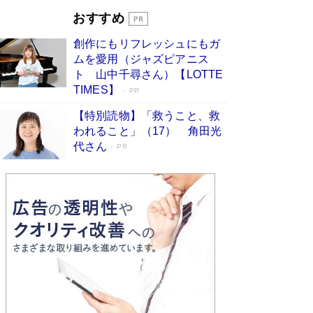
とりのプラネット』試し読み
Book Bang
おすすめ
和田秀樹の70代、80代向け新書がベスト3を独
占 上半期1位にも選出［新書ベストセラー］
創作にもリフレッシュにもガ
Book Bang
ムを愛用（ジャズピアニス
ト 山中千尋さん）【LOTTE
TIMES】
PR
【特別読物】「救うこと、救
われること」（17） 角田光
代さん
PR