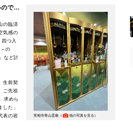
いので…
山の臨済
空気感の
、四つ入
円～の
」など計
』生前契
、ご先祖
、求めら
ました」
代表の岩
実相寺青山霊廟（
他の写真を見る
）