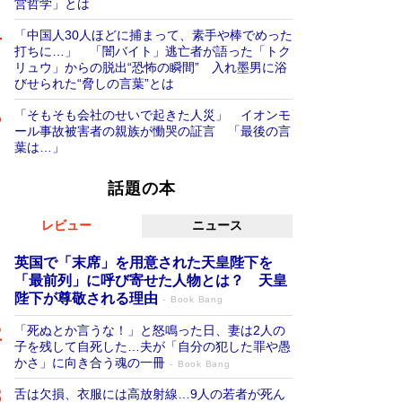
営哲学」とは
「中国人30人ほどに捕まって、素手や棒でめった
打ちに…」 「闇バイト」逃亡者が語った「トク
リュウ」からの脱出“恐怖の瞬間” 入れ墨男に浴
びせられた“脅しの言葉”とは
「そもそも会社のせいで起きた人災」 イオンモ
ール事故被害者の親族が慟哭の証言 「最後の言
葉は…」
話題の本
レビュー
ニュース
英国で「末席」を用意された天皇陛下を
「最前列」に呼び寄せた人物とは？ 天皇
陛下が尊敬される理由
Book Bang
「死ぬとか言うな！」と怒鳴った日、妻は2人の
子を残して自死した…夫が「自分の犯した罪や愚
かさ」に向き合う魂の一冊
Book Bang
舌は欠損、衣服には高放射線…9人の若者が死ん