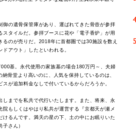
制御の遺骨保管庫があり、運ばれてきた骨壺が参拝
るスタイルだ。参拝ブースに花や「電子香炉」が用
るのが売りだ。2018年に首都圏では30施設を数え
ンドアウト」したといわれる。
00基。永代使用の家族墓の場合180万円～、夫婦
他の納骨堂より高いのに、人気を保持しているのは、
ビスが追加料金なしで付いているからだろうか。
出しまでを私共で代行いたします。また、将来、永
光院もしくはやはり私共が運営する『京都天が瀬メ
だけるんです。満天の星の下、土の中にお眠りいた
尚子さん）