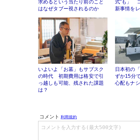
求めるという当たり前のこと
式”も」 
はなぜタブー視されるのか
新事情を
いよいよ「お墓」もサブスク
日本初の
の時代 初期費用は格安で引
ずか15分
っ越しも可能、残された課題
心配もナ
は？