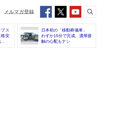
メルマガ登録
サブス
日本初の「移動葬儀車」
は格安
わずか15分で完成、濃厚接
..
触の心配もナシ