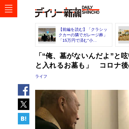
【前編を読む】「クラシッ
クカーの隣でガレージ葬」
「15万円で済む“小...
「“俺、墓がないんだよ”と
と入れるお墓も」 コロナ後
ライフ