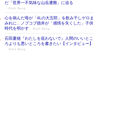
だ「世界一不気味な山岳遭難」に迫る
Book Bang
心を病んだ母が「4Lの大五郎」を飲み干しゲロま
みれに…ノブコブ徳井が「感情を失くした」子供
時代を明かす
Book Bang
石田夏穂『わたしを庇わないで』人間のいいとこ
ろよりも悪いところを書きたい【インタビュー】
Book Bang
73歳でも働くしかない 「老後レス時代」
に交通誘導員の独白が話題
Book Bang
「『火垂るの墓』は、大嘘である」原作者が抱き
続けた“自責の念”とは…「自己憐憫は描きたくな
い」監督が徹底的にこだわったこと（後編） #
戦争の記憶
Book Bang
「なんで？ そんな馬鹿な……」90歳になった作
家・阿刀田高さんが、ひとり暮らしの生活を明か
す
Book Bang
友近氏、絶賛！ 鎌倉を舞台に、孤独を抱えた
人々が新たな一歩を踏み出す連作短篇集『海のほ