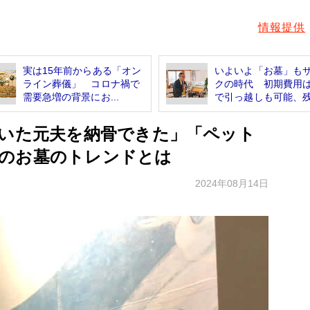
情報提供
実は15年前からある「オン
いよいよ「お墓」も
ライン葬儀」 コロナ禍で
クの時代 初期費用
需要急増の背景にお...
で引っ越しも可能、残.
呟いた元夫を納骨できた」「ペット
のお墓のトレンドとは
2024年08月14日