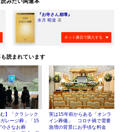
て読みたい関連本
『お寺さん崩壊』
水月 昭道
著
ネット書店で購入する
事も読まれています
読む】「クラシック
実は15年前からある「オンラ
ガレージ葬」「15
イン葬儀」 コロナ禍で需要
“小さなお葬
急増の背景にお手頃な料金