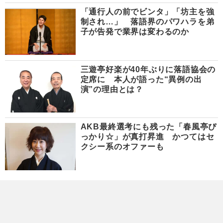
「通行人の前でビンタ」「坊主を強
制され…」 落語界のパワハラを弟
子が告発で業界は変わるのか
三遊亭好楽が40年ぶりに落語協会の
定席に 本人が語った“異例の出
演”の理由とは？
AKB最終選考にも残った「春風亭ぴ
っかり☆」が真打昇進 かつてはセ
クシー系のオファーも