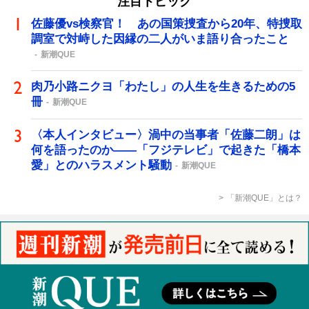
注目トピック
佐藤優vs検察官！ あの国策捜査から20年、特捜取
調室で対峙した因縁の二人がいま語り合ったこと
新潮QUE
肉乃小路ニクヨ「わたし」の人生を生きるための5
冊
新潮QUE
〈本人インタビュー〉渦中の当事者「佐藤二朗」は
何を語ったのか――「フジテレビ」で起きた「橋本
愛」とのハラスメント騒動
新潮QUE
「新潮QUE」とは？