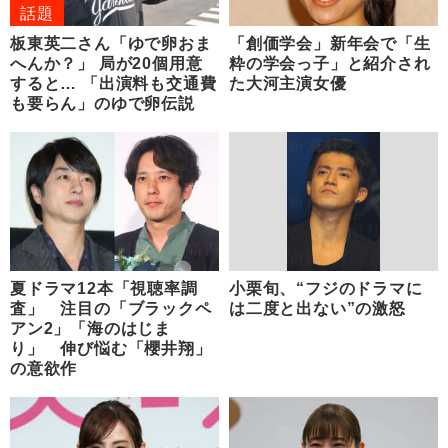
話題
板東英二さん「ゆで卵おま
「創価学会」新年会で「生
へんか？」 局が20個用意
粋の学会っ子」と紹介され
すると… 「出演料も交通費
た大河主演女優
も要らん」のゆで卵伝説
夏ドラマ12本「視聴率調
小栗旬、“フジのドラマに
査」 注目の「ブラックペ
は二度と出ない”の激怒
アン2」「海のはじま
り」 伸び悩む「櫻井翔」
の意欲作