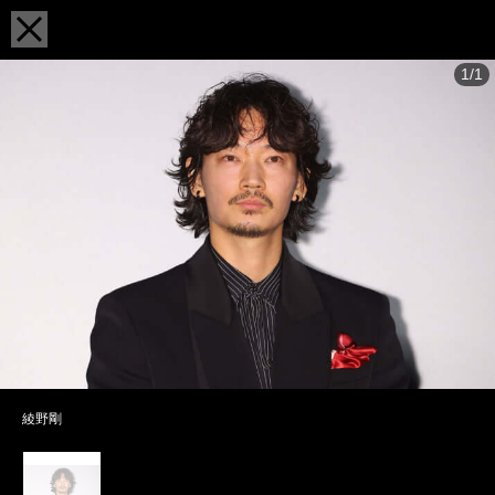
1/1
綾野剛